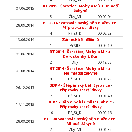
BT 2015 - Šaratice, Mohyla Míru
-
Mladší
07.06.2015
žákyně
5
Žky_Ml
00:02:04
BT 2014 Svatováclavský běh Blažovice
-
28.09.2014
Přípravka st. dívky
4
Př_st_D
00:02:23
13.06.2014
Zámecká 5
-
650m D
1
PřStD
00:02:19
BT 2014 - Šaratice, Mohyla Míru
-
01.06.2014
Dorostenky 2,8km
2
Dky
00:12:53
BT 2014 - Šaratice, Mohyla Míru
-
01.06.2014
Nejmladší žákyně
4
Př_St_D
00:01:23
BBP 4 - Štěpánský běh Syrovice
-
26.12.2013
Přípravky starší dívky
7
Př_St_D
00:01:49
BBP 1 - Běh o pohár města Jehnic
-
17.11.2013
Přípravky starší dívky
10
Př_St_D
00:02:18
BT - 04 Svatováclavský běh Blažovice
-
28.09.2013
Mlladší žákyně
2
Zky_Ml
00:01:35