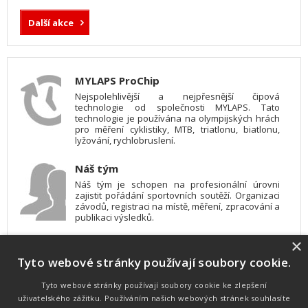
Další akce
MYLAPS ProChip
Nejspolehlivější a nejpřesnější čipová
technologie od společnosti MYLAPS. Tato
technologie je používána na olympijských hrách
pro měření cyklistiky, MTB, triatlonu, biatlonu,
lyžování, rychlobruslení.
Náš tým
Náš tým je schopen na profesionální úrovni
zajistit pořádání sportovních soutěží. Organizaci
závodů, registraci na místě, měření, zpracování a
publikaci výsledků.
×
SW vybavení
Tyto webové stránky používají soubory cookie.
Pro měření, zpracování a publikaci výsledků
používáme software vyvinutý na zakázku. Lze
online publikovat výsledky komentátorovi na
Tyto webové stránky používají soubory cookie ke zlepšení
obrazovky a s nepatrným zpožděním na
uživatelského zážitku. Používáním našich webových stránek souhlasíte
webových stránkách.