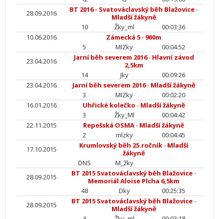
BT 2016 - Svatováclavský běh Blažovice
-
28.09.2016
Mladší žákyně
10
Žky_ml
00:03:36
10.06.2016
Zámecká 5
-
900m
5
MlZky
00:04:52
Jarní běh severem 2016
-
Hlavní závod
23.04.2016
2,5km
14
Jky
00:09:26
23.04.2016
Jarní běh severem 2016
-
Mladší žákyně
3
MlZky
00:02:20
16.01.2016
Uhřické kolečko
-
Mladší žákyně
3
Žky_Ml
00:04:42
22.11.2015
Repešská OSMA
-
Mladší žákyně
2
mlzky
00:04:45
Krumlovský běh 25.ročník
-
Mladší
17.10.2015
žákyně
DNS
M_žky
BT 2015 Svatováclavský běh Blažovice
-
28.09.2015
Memoriál Aloise Plcha 6,5km
48
Dky
00:25:35
BT 2015 Svatováclavský běh Blažovice
-
28.09.2015
Mladší žákyně
4
Žky_ml
00:03:18