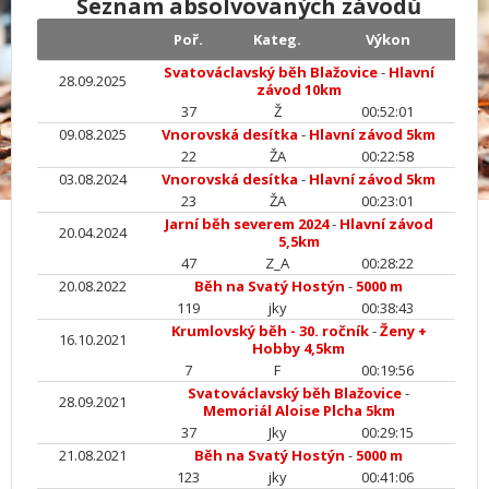
Seznam absolvovaných závodů
Poř.
Kateg.
Výkon
Svatováclavský běh Blažovice
-
Hlavní
28.09.2025
závod 10km
37
Ž
00:52:01
09.08.2025
Vnorovská desítka
-
Hlavní závod 5km
22
ŽA
00:22:58
03.08.2024
Vnorovská desítka
-
Hlavní závod 5km
23
ŽA
00:23:01
Jarní běh severem 2024
-
Hlavní závod
20.04.2024
5,5km
47
Z_A
00:28:22
20.08.2022
Běh na Svatý Hostýn
-
5000 m
119
jky
00:38:43
Krumlovský běh - 30. ročník
-
Ženy +
16.10.2021
Hobby 4,5km
7
F
00:19:56
Svatováclavský běh Blažovice
-
28.09.2021
Memoriál Aloise Plcha 5km
37
Jky
00:29:15
21.08.2021
Běh na Svatý Hostýn
-
5000 m
123
jky
00:41:06