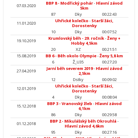
BBP 8 - Modřický pohár
-
Hlavní závod
07.03.2020
5km
87
Dky
00:22:43
Uhřické kolečko
-
Starší žáci,
11.01.2020
Dorostenky
10
Dky
00:07:52
Krumlovský běh - 29. ročník
-
Ženy +
19.10.2019
Hobby 4,5km
20
XZ
00:21:51
15.08.2019
BB 6 - Běh okolo Olympie
-
Ženy 5,8 km
6
Ž_U35
00:27:20
Jarní běh severem 2019
-
Hlavní závod
27.04.2019
2,5km
12
Dstky
00:09:02
Uhřické kolečko
-
Starší žáci,
12.01.2019
Dorostenky
4
Dky
00:08:04
BBP 3 - Vranovský žleb
-
Hlavní závod
15.12.2018
6,1km
86
Dky
00:29:58
BBP 2 - Mikulášský běh Okrouhlá
-
01.12.2018
Hlavní závod 4,6km
95
Dky
00:27:16