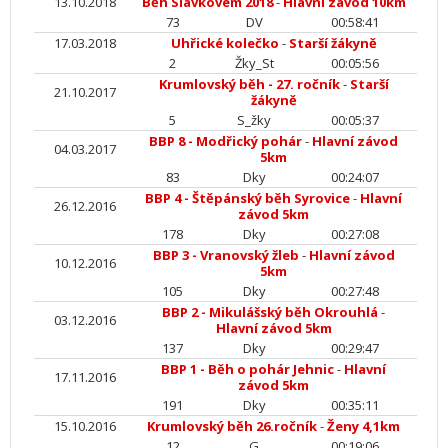
13.10.2018
Běh Slavkovem 2018
-
Hlavní závod 10km
73
DV
00:58:41
17.03.2018
Uhřické kolečko
-
Starší žákyně
2
Žky_St
00:05:56
Krumlovský běh - 27. ročník
-
Starší
21.10.2017
žákyně
5
S_žky
00:05:37
BBP 8 - Modřický pohár
-
Hlavní závod
04.03.2017
5km
83
Dky
00:24:07
BBP 4 - Štěpánský běh Syrovice
-
Hlavní
26.12.2016
závod 5km
178
Dky
00:27:08
BBP 3 - Vranovský žleb
-
Hlavní závod
10.12.2016
5km
105
Dky
00:27:48
BBP 2 - Mikulášský běh Okrouhlá
-
03.12.2016
Hlavní závod 5km
137
Dky
00:29:47
BBP 1 - Běh o pohár Jehnic
-
Hlavní
17.11.2016
závod 5km
191
Dky
00:35:11
15.10.2016
Krumlovský běh 26.ročník
-
Ženy 4,1km
12
G
00:19:06