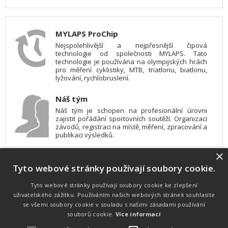
MYLAPS ProChip
Nejspolehlivější a nejpřesnější čipová
technologie od společnosti MYLAPS. Tato
technologie je používána na olympijských hrách
pro měření cyklistiky, MTB, triatlonu, biatlonu,
lyžování, rychlobruslení.
Náš tým
Náš tým je schopen na profesionální úrovni
zajistit pořádání sportovních soutěží. Organizaci
závodů, registraci na místě, měření, zpracování a
publikaci výsledků.
×
SW vybavení
Tyto webové stránky používají soubory cookie.
Pro měření, zpracování a publikaci výsledků
používáme software vyvinutý na zakázku. Lze
online publikovat výsledky komentátorovi na
Tyto webové stránky používají soubory cookie ke zlepšení
obrazovky a s nepatrným zpožděním na
uživatelského zážitku. Používáním našich webových stránek souhlasíte
webových stránkách.
se všemi soubory cookie v souladu s našimi zásadami používání
souborů cookie.
Více informací