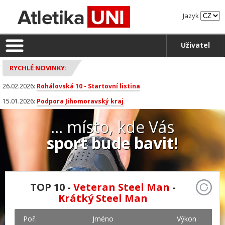
Jazyk
Uživatel
RYCHLÉ NOVINKY:
26.02.2026:
Rohálovská 10 - Startovní listina
15.01.2026:
Podpora Jihomoravský kraj
... místo, kde Vás
sport bude bavit!
TOP 10 -
Veteran Steel Man
-
Krátký Steel Man
Poř.
Jméno
Výkon