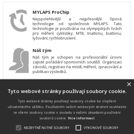
MYLAPS ProChip
Nejspolehlivější a nejpřesnější čipová
technologie od společnosti MYLAPS. Tato
technologie je používána na olympijských hrách
pro měření cyklistiky, MTB, triatlonu, biatlonu,
lyžování, rychlobruslení.
Náš tým
Náš tým je schopen na profesionální úrovni
zajistit pořádání sportovních soutěží. Organizaci
závodů, registraci na místě, měření, zpracování a
publikaci výsledků.
×
SW vybavení
Tyto webové stránky používají soubory cookie.
Pro měření, zpracování a publikaci výsledků
používáme software vyvinutý na zakázku. Lze
online publikovat výsledky komentátorovi na
Tyto webové stránky používají soubory cookie ke zlepšení
obrazovky a s nepatrným zpožděním na
uživatelského zážitku. Používáním našich webových stránek souhlasíte
webových stránkách.
se všemi soubory cookie v souladu s našimi zásadami používání
souborů cookie.
Více informací
NEZBYTNĚ NUTNÉ SOUBORY
VÝKONOVÉ SOUBORY