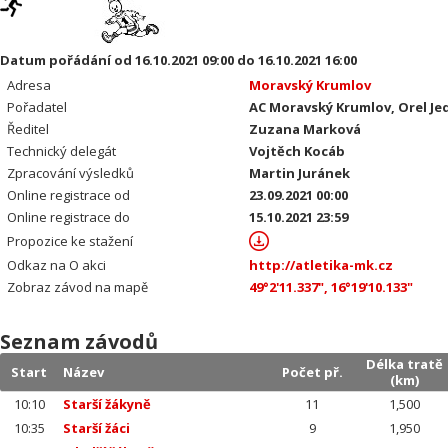
Datum pořádání od 16.10.2021 09:00 do 16.10.2021 16:00
Adresa
Moravský Krumlov
Pořadatel
AC Moravský Krumlov, Orel Je
Ředitel
Zuzana Marková
Technický delegát
Vojtěch Kocáb
Zpracování výsledků
Martin Juránek
Online registrace od
23.09.2021 00:00
Online registrace do
15.10.2021 23:59
Propozice ke stažení
Odkaz na O akci
http://atletika-mk.cz
Zobraz závod na mapě
49°2'11.337", 16°19'10.133"
Seznam závodů
Délka tratě
Start
Název
Počet př.
(km)
10:10
Starší žákyně
11
1,500
10:35
Starší žáci
9
1,950