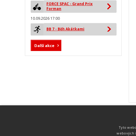
FORCE SPAC - Grand Prix
Forman
10.09.2026 17:00
BB 7 - Běh Akátkami
Další akce
MYLAPS ProChip
Nejspolehlivější a nejpřesnější čipová
Tyto webo
technologie od společnosti MYLAPS. Tato
webových s
technologie je používána na olympijských