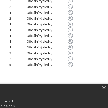
2
Oficiální výsledky
2
Oficiální výsledky
1
Oficiální výsledky
2
Oficiální výsledky
1
Oficiální výsledky
1
Oficiální výsledky
1
Oficiální výsledky
1
Oficiální výsledky
1
Oficiální výsledky
2
Oficiální výsledky
2
Oficiální výsledky
5
Oficiální výsledky
×
SW vybavení
Pro měření, zpracování a publikaci
ním našich
výsledků používáme software vyvinutý na
ání souborů
zakázku. Lze online publikovat výsledky