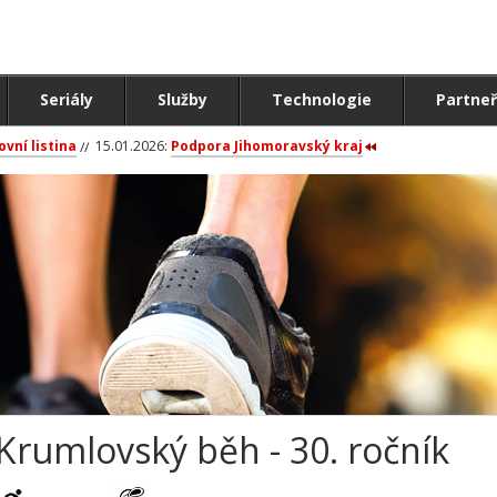
Seriály
Služby
Technologie
Partneř
ovní listina
15.01.2026:
Podpora Jihomoravský kraj
Krumlovský běh - 30. ročník