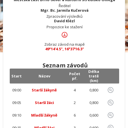
Ředitel
Mgr. Bc. Jarmila Kučerová
Zpracování výsledků
David Klézl
Propozice ke stažení
Zobraz závod na mapě
49°14'4.5", 16°37'16.3"
Seznam závodů
Délka
Počet
Start
Název
tratě
př.
(km)
09:00
Starší žákyně
4
0,800
09:05
Starší žáci
2
0,800
09:10
Mladší žákyně
6
0,600
09:15
Mladší žáci
3
0,600