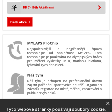
BB 7 - Běh Akátkami
Další akce
MYLAPS ProChip
Nejspolehlivější a nejpřesnější čipová
technologie od společnosti MYLAPS. Tato
technologie je používána na olympijských hrách
pro měření cyklistiky, MTB, triatlonu, biatlonu,
lyžování, rychlobruslení.
Náš tým
Náš tým je schopen na profesionální úrovni
zajistit pořádání sportovních soutěží. Organizaci
závodů, registraci na místě, měření, zpracování a
publikaci výsledků.
×
SW vybavení
Tyto webové stránky používají soubory cookie.
Pro měření, zpracování a publikaci výsledků