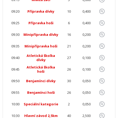
09:20
Přípravka dívky
10
0,400
09:25
Přípravka hoši
6
0,400
09:30
Minipřípravka dívky
16
0,200
09:35
Minipřípravka hoši
21
0,200
Atletická školka
09:40
27
0,100
dívky
Atletická školka
09:45
26
0,100
hoši
09:50
Benjamínci dívky
30
0,050
09:55
Benjamínci hoši
26
0,050
10:00
Speciální kategorie
2
0,050
10:30
Hlavní závod 2,5km
40
2,500