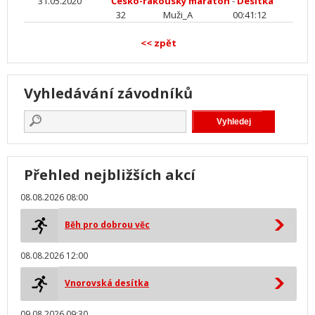
31.05.2020
Česko-rakouský maraton
-
Desítka
32
Muži_A
00:41:12
<< zpět
Vyhledávání závodníků
Přehled nejbližších akcí
08.08.2026 08:00
Běh pro dobrou věc
08.08.2026 12:00
Vnorovská desítka
09.08.2026 09:30