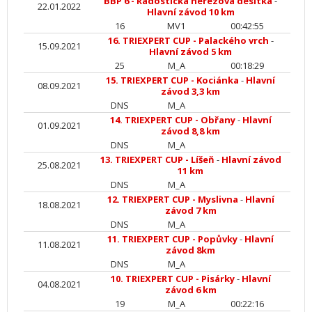
BBP 6 - Radostická nerezová desítka
-
22.01.2022
Hlavní závod 10 km
16
MV1
00:42:55
16. TRIEXPERT CUP - Palackého vrch
-
15.09.2021
Hlavní závod 5 km
25
M_A
00:18:29
15. TRIEXPERT CUP - Kociánka
-
Hlavní
08.09.2021
závod 3,3 km
DNS
M_A
14. TRIEXPERT CUP - Obřany
-
Hlavní
01.09.2021
závod 8,8 km
DNS
M_A
13. TRIEXPERT CUP - Líšeň
-
Hlavní závod
25.08.2021
11 km
DNS
M_A
12. TRIEXPERT CUP - Myslivna
-
Hlavní
18.08.2021
závod 7 km
DNS
M_A
11. TRIEXPERT CUP - Popůvky
-
Hlavní
11.08.2021
závod 8km
DNS
M_A
10. TRIEXPERT CUP - Pisárky
-
Hlavní
04.08.2021
závod 6 km
19
M_A
00:22:16