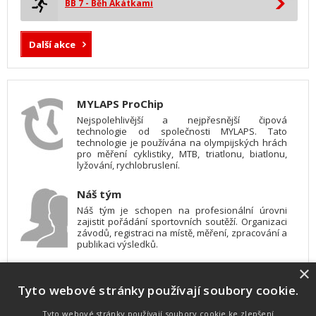
BB 7 - Běh Akátkami
Další akce
MYLAPS ProChip
Nejspolehlivější a nejpřesnější čipová
technologie od společnosti MYLAPS. Tato
technologie je používána na olympijských hrách
pro měření cyklistiky, MTB, triatlonu, biatlonu,
lyžování, rychlobruslení.
Náš tým
Náš tým je schopen na profesionální úrovni
zajistit pořádání sportovních soutěží. Organizaci
závodů, registraci na místě, měření, zpracování a
publikaci výsledků.
×
SW vybavení
Tyto webové stránky používají soubory cookie.
Pro měření, zpracování a publikaci výsledků
používáme software vyvinutý na zakázku. Lze
online publikovat výsledky komentátorovi na
Tyto webové stránky používají soubory cookie ke zlepšení