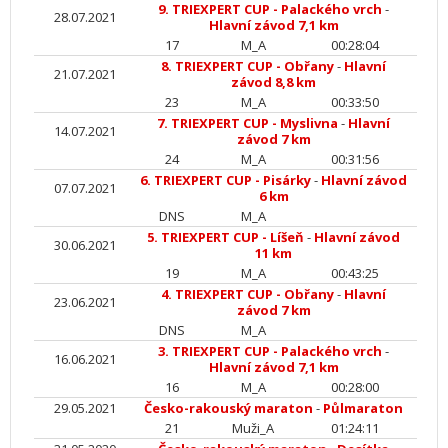
9. TRIEXPERT CUP - Palackého vrch
-
28.07.2021
Hlavní závod 7,1 km
17
M_A
00:28:04
8. TRIEXPERT CUP - Obřany
-
Hlavní
21.07.2021
závod 8,8 km
23
M_A
00:33:50
7. TRIEXPERT CUP - Myslivna
-
Hlavní
14.07.2021
závod 7 km
24
M_A
00:31:56
6. TRIEXPERT CUP - Pisárky
-
Hlavní závod
07.07.2021
6 km
DNS
M_A
5. TRIEXPERT CUP - Líšeň
-
Hlavní závod
30.06.2021
11 km
19
M_A
00:43:25
4. TRIEXPERT CUP - Obřany
-
Hlavní
23.06.2021
závod 7 km
DNS
M_A
3. TRIEXPERT CUP - Palackého vrch
-
16.06.2021
Hlavní závod 7,1 km
16
M_A
00:28:00
29.05.2021
Česko-rakouský maraton
-
Půlmaraton
21
Muži_A
01:24:11