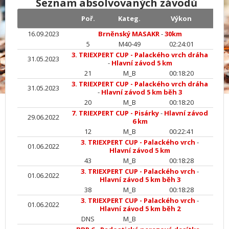
Seznam absolvovaných závodů
Poř.
Kateg.
Výkon
16.09.2023
Brněnský MASAKR
-
30km
5
M40-49
02:24:01
3. TRIEXPERT CUP - Palackého vrch dráha
31.05.2023
-
Hlavní závod 5 km
21
M_B
00:18:20
3. TRIEXPERT CUP - Palackého vrch dráha
31.05.2023
-
Hlavní závod 5 km běh 3
20
M_B
00:18:20
7. TRIEXPERT CUP - Pisárky
-
Hlavní závod
29.06.2022
6 km
12
M_B
00:22:41
3. TRIEXPERT CUP - Palackého vrch
-
01.06.2022
Hlavní závod 5 km
43
M_B
00:18:28
3. TRIEXPERT CUP - Palackého vrch
-
01.06.2022
Hlavní závod 5 km běh 3
38
M_B
00:18:28
3. TRIEXPERT CUP - Palackého vrch
-
01.06.2022
Hlavní závod 5 km běh 2
DNS
M_B