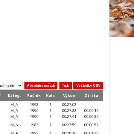
.
Kateg.
Ročník
Kola
Výkon
Ztráta
.
M_A
1992
1
00:27:02
M_A
1996
1
00:27:22
00:00:19
M_A
1990
1
00:27:41
00:00:39
M_A
1982
1
00:27:59
00:00:57
M_A
1992
1
00:28:30
00:01:28