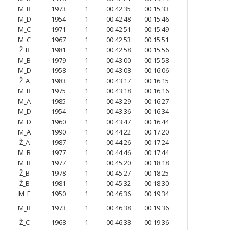
M_B
1973
1
00:42:35
00:15:33
M_D
1954
1
00:42:48
00:15:46
M_C
1971
1
00:42:51
00:15:49
M_C
1967
1
00:42:53
00:15:51
Ž_B
1981
1
00:42:58
00:15:56
M_B
1979
1
00:43:00
00:15:58
M_D
1958
1
00:43:08
00:16:06
Ž_A
1983
1
00:43:17
00:16:15
M_B
1975
1
00:43:18
00:16:16
M_A
1985
1
00:43:29
00:16:27
M_D
1954
1
00:43:36
00:16:34
M_D
1960
1
00:43:47
00:16:44
M_A
1990
1
00:44:22
00:17:20
Ž_A
1987
1
00:44:26
00:17:24
M_B
1977
1
00:44:46
00:17:44
M_B
1977
1
00:45:20
00:18:18
Ž_B
1978
1
00:45:27
00:18:25
Ž_B
1981
1
00:45:32
00:18:30
M_E
1950
1
00:46:36
00:19:34
M_B
1973
1
00:46:38
00:19:36
Ž_C
1968
1
00:46:38
00:19:36