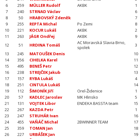
6
259
MÜLLER Rudolf
AKBK
1
7
240
STRNAD Václav
6
8
50
HRABOVSKÝ Zdeněk
7
9
255
REPTA Michal
Po Zemi
8
10
221
KOCUR Lukáš
AKBK
2
11
263
JÁGR Ondřej
AKBK
9
AC Moravská Slavia Brno,
12
51
HRDINA Tomáš
3
spolek
13
245
MATOUŠEK Denis
10
14
356
CIHELKA Karel
11
15
495
BENEŠ Petr
12
16
238
STREJČEK Jakub
13
17
157
RYBA Lukáš
4
18
251
CINTULA Lukáš
14
19
112
ŠIMONÍK Jiří
Orel-Židenice
1
20
57
KADLEC Jaroslav
MK Hlinsko
5
21
131
VOJTEK Libor
ENDEKA BASSTA team
15
22
267
KAZDA Petr
1
23
247
STRUHÁR Ivan
16
24
455
VAŇÁČ Michal
2BWINNER TEAM
17
25
359
TOMAN Jan
18
26
227
URBÁŠEK Jan
19