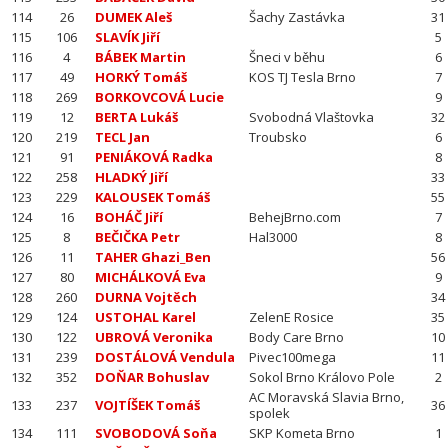
114
26
DUMEK Aleš
Šachy Zastávka
31
115
106
SLAVÍK Jiří
5
116
4
BÁBEK Martin
Šneci v běhu
6
117
49
HORKÝ Tomáš
KOS TJ Tesla Brno
7
118
269
BORKOVCOVÁ Lucie
9
119
12
BERTA Lukáš
Svobodná Vlaštovka
32
120
219
TECL Jan
Troubsko
6
121
91
PENIÁKOVÁ Radka
8
122
258
HLADKÝ Jiří
33
123
229
KALOUSEK Tomáš
55
124
16
BOHÁČ Jiří
BehejBrno.com
7
125
8
BEČIČKA Petr
Hal3000
8
126
11
TAHER Ghazi_Ben
56
127
80
MICHÁLKOVÁ Eva
9
128
260
DURNA Vojtěch
34
129
124
USTOHAL Karel
ZelenE Rosice
35
130
122
UBROVÁ Veronika
Body Care Brno
10
131
239
DOSTÁLOVÁ Vendula
Pivec100mega
11
132
352
DOŇAR Bohuslav
Sokol Brno Královo Pole
2
AC Moravská Slavia Brno,
133
237
VOJTÍŠEK Tomáš
36
spolek
134
111
SVOBODOVÁ Soňa
SKP Kometa Brno
1