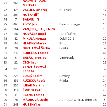
DOKOUPILOVÁ
71
268
3
Markéta
72
125
VACULA Ondřej
AC Lelek
17
73
301
HUŤKA Jiří
43
74
7
BARVÍŘ Jiří
44
75
463
PIVEC Jan
Pivecstomega
18
76
264
VAN_DER_SLUIJS Niek
19
77
86
NOVÁČEK Josef
SDH Čučice
1
78
82
MIKULA Honza
Oddíl 2015
20
79
44
HLADNÝ Marek
Brno
21
80
20
BUCHTOVÁ Šárka
Fklidu
4
81
232
KUBEČKA Tomáš
45
82
5
BALÁK Jaroslav
Vinohrady
2
83
22
ČECH Igor
22
PROCHÁZKOVÁ
84
225
4
Renáta
85
228
LUKEŠ Radim
Bavory
23
86
156
RŮŽIČKA Rosťa
Fklidu
24
87
357
JURÁK Martin
46
88
114
ŠMÍDEK Petr
25
89
31
FRANK Tomáš
47
90
76
MÁDROVÁ Lucie
AC TRACK & FIELD Brno z.s.
5
91
248
HUBENÝ Jan
26