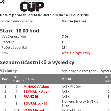
Datum pořádání od 14.07.2021 17:00 do 14.07.2021 19:00
Zpracování výsledků
Martin Juránek
Start: 18:00 hod
Vzdálenost (km)
7,00
Počet kol
1
Počet závodníků
211
Stav
Oficiální výsledky
Seznam účastníků a výsledky
Výsledky
Výsledky dle kategorií:
St.
Poř
Poř.
Jméno
Oddíl
číslo
kat
1
2
MIHALOV Adam
AKBK Prešov
1
2
1
SZYMANIK Adam
AKBK
2
3
34
FRANZ Jiří
AKBK
3
Siemens Energy & VSK Uni
4
3
SOURAL Lukáš
4
Brno
5
241
VANK Michal
SK Skol Brno
5