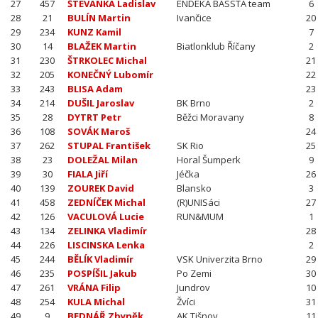
27
457
ŠTEVANKA Ladislav
ENDEKA BASSTA team
6
28
21
BULÍN Martin
Ivančice
20
29
234
KUNZ Kamil
7
30
14
BLAŽEK Martin
Biatlonklub Říčany
2
31
230
ŠTRKOLEC Michal
21
32
205
KONEČNÝ Lubomír
22
33
243
BLISA Adam
23
34
214
DUŠIL Jaroslav
BK Brno
2
35
28
DYTRT Petr
Běžci Moravany
8
36
108
SOVÁK Maroš
24
37
262
STUPAL František
SK Rio
25
38
23
DOLEŽAL Milan
Horal Šumperk
9
39
30
FIALA Jiří
Jéčka
26
40
139
ZOUREK David
Blansko
3
41
458
ZEDNÍČEK Michal
(R)UNISáci
27
42
126
VACULOVÁ Lucie
RUN&MUM
1
43
134
ZELINKA Vladimír
28
44
226
LISCINSKA Lenka
2
45
244
BĚLÍK Vladimír
VSK Univerzita Brno
29
46
235
POSPÍŠIL Jakub
Po Zemi
30
47
261
VRÁNA Filip
Jundrov
10
48
254
KULA Michal
Žvíci
31
49
9
BEDNÁŘ Zbyněk
AK Tišnov
11