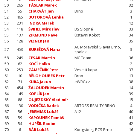
50
265
TÁSLAR Marek
32
51
55
CHARVÁT Jan
Brno
3
52
465
BUTOROVÁ Lenka
1
53
231
INDRA Marek
12
54
118
ŠVIHEL Miroslav
BS Slopné
33
55
137
ZIKMUND Pavel
Ústavní Kokoti
34
56
128
VIZNER Jan
35
AC Moravská Slavia Brno,
57
453
BUREŠOVÁ Hana
3
spolek
58
249
CESAR Martin
MC Team
36
59
62
KOČÍ Halka
2
60
253
ZÁMEČNÍK Petr
Veselá kopa
37
61
10
BĚLOHOUBEK Petr
Brno
13
62
71
KURA Jakub
eWRC.cz
38
63
454
ŽALOUDEK Martin
14
64
149
KOPLÍK Jan
39
65
88
OUJEZDSKÝ Vladimír
15
66
130
VODIČKA Radek
ARTOSS REALITY BRNO
4
67
56
JEREMIAS Lukáš
A12
40
68
59
KAPOUNEK Tomáš
41
69
54
HUPŠIL Radim
42
70
6
BÁR Lukáš
Kongsberg PCS Brno
16