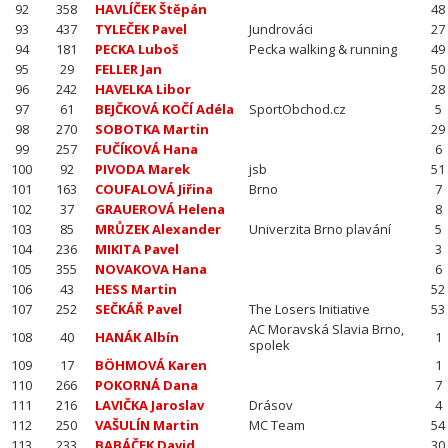
92
358
HAVLÍČEK Štěpán
48
93
437
TYLEČEK Pavel
Jundrováci
27
94
181
PECKA Luboš
Pecka walking & running
49
95
29
FELLER Jan
50
96
242
HAVELKA Libor
28
97
61
BEJČKOVÁ KOČÍ Adéla
SportObchod.cz
5
98
270
SOBOTKA Martin
29
99
257
FUČÍKOVÁ Hana
6
100
92
PIVODA Marek
jsb
51
101
163
COUFALOVÁ Jiřina
Brno
7
102
37
GRAUEROVÁ Helena
8
103
85
MRŮZEK Alexander
Univerzita Brno plavání
5
104
236
MIKITA Pavel
3
105
355
NOVAKOVA Hana
6
106
43
HESS Martin
52
107
252
SEČKÁŘ Pavel
The Losers Initiative
53
AC Moravská Slavia Brno,
108
40
HANÁK Albín
1
spolek
109
17
BÖHMOVÁ Karen
1
110
266
POKORNÁ Dana
7
111
216
LAVIČKA Jaroslav
Drásov
4
112
250
VAŠULÍN Martin
MC Team
54
113
233
BABÁČEK David
30