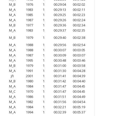
M_B
1976
1
00:29:04
00:02:02
M_A
1983
1
00:29:13
00:02:11
M_A
1985
1
00:29:25
00:02:23
M_A
1987
1
00:29:26
00:02:24
M_B
1977
1
00:29:36
00:02:34
M_A
1983
1
00:29:37
00:02:35
M_B
1979
1
00:29:40
00:02:38
M_A
1988
1
00:29:56
00:02:54
M_A
1988
1
00:30:07
00:03:05
M_A
1987
1
00:30:09
00:03:07
M_A
1995
1
00:30:48
00:03:46
M_B
1979
1
00:31:00
00:03:58
M_A
1991
1
00:31:30
00:04:28
jři
2001
1
00:31:41
00:04:39
M_B
1980
1
00:31:42
00:04:40
M_A
1984
1
00:31:47
00:04:45
M_C
1970
1
00:31:47
00:04:45
M_A
1986
1
00:31:51
00:04:49
M_A
1982
1
00:31:56
00:04:54
M_A
1984
1
00:32:21
00:05:19
M_A
1994
1
00:32:39
00:05:37