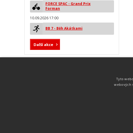
FORCE SPAC - Grand Prix
Forman
10.09.2026 17:00
BB 7 - Běh Akátkami
Další akce
MYLAPS ProChip
Nejspolehlivější a nejpřesnější čipová
Tyto webo
technologie od společnosti MYLAPS. Tato
webových s
technologie je používána na olympijských
hrách pro měření cyklistiky, MTB,
triatlonu, biatlonu, lyžování,
rychlobruslení.
Atletika
UNI
© 2011-2015
. Publikování a šíření obsahu je bez pís
zakázáno.
Zabýváme se časomírou, výsledkovým servisem na různých malých i velkých spo