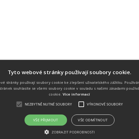
Tyto webové stránky používají soubory cookie.
Náš tým
Náš tým je schopen na profesionální
vé stránky používají soubory cookie ke zlepšení uživatelského zážitku. Používá
úrovni zajistit pořádání sportovních
tránek souhlasíte se všemi soubory cookie v souladu s našimi zásadami použív
soutěží. Organizaci závodů, registraci na
místě, měření, zpracování a publikaci
cookie.
Více informací
výsledků.
NEZBYTNĚ NUTNÉ SOUBORY
VÝKONOVÉ SOUBORY
VŠE PŘIJMOUT
VŠE ODMÍTNOUT
emného souhlasu
Kalendář akcí
Úvod
Výsl
ZOBRAZIT PODROBNOSTI
rtovních akcích a také