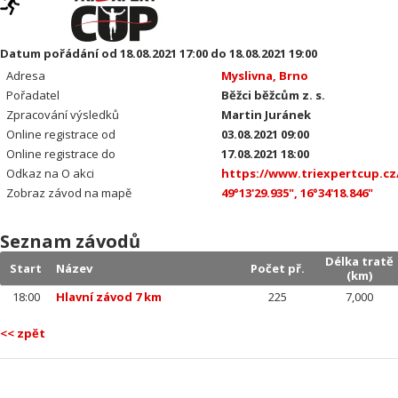
Datum pořádání od 18.08.2021 17:00 do 18.08.2021 19:00
Adresa
Myslivna, Brno
Pořadatel
Běžci běžcům z. s.
Zpracování výsledků
Martin Juránek
Online registrace od
03.08.2021 09:00
Online registrace do
17.08.2021 18:00
Odkaz na O akci
https://www.triexpertcup.cz
Zobraz závod na mapě
49°13'29.935", 16°34'18.846"
Seznam závodů
Délka tratě
Start
Název
Počet př.
(km)
18:00
Hlavní závod 7 km
225
7,000
<< zpět