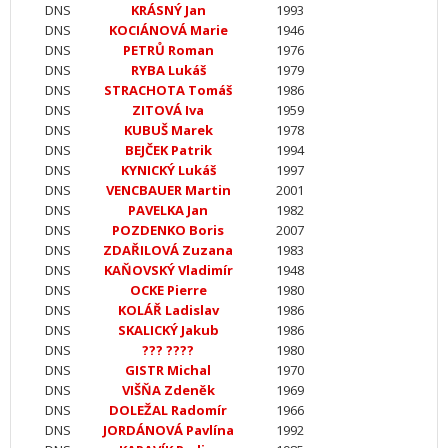
DNS
KRÁSNÝ Jan
1993
DNS
KOCIÁNOVÁ Marie
1946
DNS
PETRŮ Roman
1976
DNS
RYBA Lukáš
1979
DNS
STRACHOTA Tomáš
1986
DNS
ZITOVÁ Iva
1959
DNS
KUBUŠ Marek
1978
DNS
BEJČEK Patrik
1994
DNS
KYNICKÝ Lukáš
1997
DNS
VENCBAUER Martin
2001
DNS
PAVELKA Jan
1982
DNS
POZDENKO Boris
2007
DNS
ZDAŘILOVÁ Zuzana
1983
DNS
KAŇOVSKÝ Vladimír
1948
DNS
OCKE Pierre
1980
DNS
KOLÁŘ Ladislav
1986
DNS
SKALICKÝ Jakub
1986
DNS
??? ????
1980
DNS
GISTR Michal
1970
DNS
VIŠŇA Zdeněk
1969
DNS
DOLEŽAL Radomír
1966
DNS
JORDÁNOVÁ Pavlína
1992