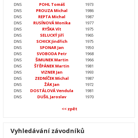
DNS
POHL Tomáš
1973
DNS
PROUZA Michal
1986
DNS
REPTA Michal
1987
DNS
RUSÍNOVÁ Monika
1977
DNS
RYŠKA Vít
1975
DNS
SELUCKÝ Jiří
1965
DNS
SCHICK Jindřich
1975
DNS
SPONAR Jan
1950
DNS
SVOBODA Petr
1968
DNS
ŠIMUNEK Martin
1966
DNS
ŠTĚPÁNEK Martin
1981
DNS
VIZNER Jan
1993
DNS
ZEDNÍČEK Michal
1987
DNS
ŽÁK Jan
1972
DNS
DOSTÁLOVÁ Vendula
1981
DNS
DUŠIL Jaroslav
1970
<< zpět
Vyhledávání závodníků