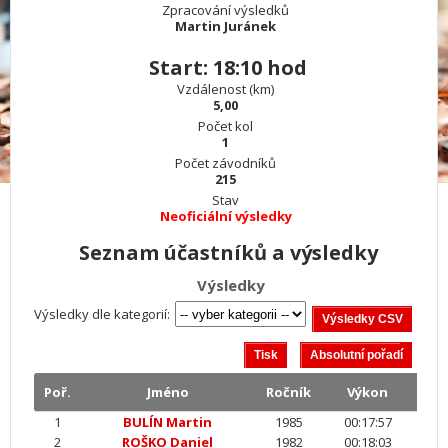
Zpracování výsledků
Martin Juránek
Start: 18:10 hod
Vzdálenost (km)
5,00
Počet kol
1
Počet závodníků
215
Stav
Neoficiální výsledky
Seznam účastníků a výsledky
Výsledky
Výsledky dle kategorií:
Poř.
Jméno
Ročník
Výkon
1
BULÍN Martin
1985
00:17:57
2
ROŠKO Daniel
1982
00:18:03