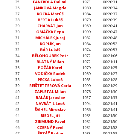
25
FANFRDLA Dalimil
1973
00:20:31
26
JANKOVÁ Magda
1980
00:20:34
27
KOCKA Matúš
1984
00:20:37
28
BERTA Lukáš
1979
00:20:39
29
CHARVÁT Jan
1969
00:20:41
30
OMÁČKA Pepa
1999
00:20:47
31
MICHÁLEK Juraj
1982
00:20:48
32
KOPLÍK Jan
1984
00:20:52
33
BÁR Lukáš
1974
00:20:53
34
BĚLOHOUBEK Petr
1972
00:21:06
35
BLATNÝ Milan
1972
00:21:11
36
POŽÁR Karel
1979
00:21:25
37
VODIČKA Radek
1969
00:21:27
38
PECKA Luboš
1985
00:21:28
39
REIŠTETTEROVÁ Carla
1999
00:21:29
40
ZAPLETAL Milan
1978
00:21:30
41
BALÁK Jaroslav
1957
00:21:33
42
NAVRÁTIL Leoš
1994
00:21:41
43
ŠVIHEL Miroslav
1986
00:21:41
44
RIEDEL Jiří
1983
00:21:50
45
ZIKMUND Pavel
1982
00:21:50
46
CZERNÝ Pavel
1981
00:21:52
47
ŘEZÁČ Radim
1983
00:21:53