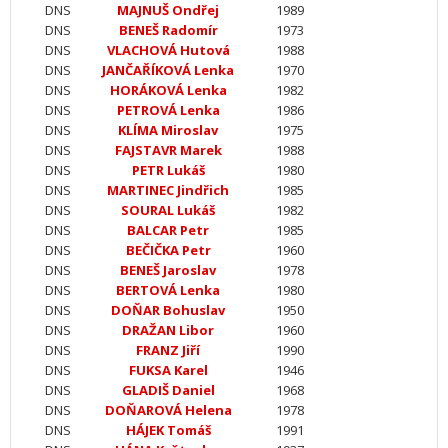
DNS
MAJNUŠ Ondřej
1989
DNS
BENEŠ Radomír
1973
DNS
VLACHOVÁ Hutová
1988
DNS
JANČAŘÍKOVÁ Lenka
1970
DNS
HORÁKOVÁ Lenka
1982
DNS
PETROVÁ Lenka
1986
DNS
KLÍMA Miroslav
1975
DNS
FAJSTAVR Marek
1988
DNS
PETR Lukáš
1980
DNS
MARTINEC Jindřich
1985
DNS
SOURAL Lukáš
1982
DNS
BALCAR Petr
1985
DNS
BEČIČKA Petr
1960
DNS
BENEŠ Jaroslav
1978
DNS
BERTOVÁ Lenka
1980
DNS
DOŇAR Bohuslav
1950
DNS
DRAŽAN Libor
1960
DNS
FRANZ Jiří
1990
DNS
FUKSA Karel
1946
DNS
GLADIŠ Daniel
1968
DNS
DOŇAROVÁ Helena
1978
DNS
HÁJEK Tomáš
1991