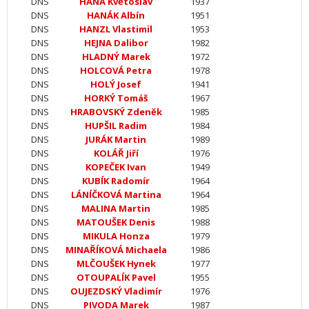
DNS
HÁNA Květoslav
1937
DNS
HANÁK Albín
1951
DNS
HANZL Vlastimil
1953
DNS
HEJNA Dalibor
1982
DNS
HLADNÝ Marek
1972
DNS
HOLCOVÁ Petra
1978
DNS
HOLÝ Josef
1941
DNS
HORKÝ Tomáš
1967
DNS
HRABOVSKÝ Zdeněk
1985
DNS
HUPŠIL Radim
1984
DNS
JURÁK Martin
1989
DNS
KOLÁŘ Jiří
1976
DNS
KOPEČEK Ivan
1949
DNS
KUBÍK Radomír
1964
DNS
LÁNÍČKOVÁ Martina
1964
DNS
MALINA Martin
1985
DNS
MATOUŠEK Denis
1988
DNS
MIKULA Honza
1979
DNS
MINAŘÍKOVÁ Michaela
1986
DNS
MLČOUŠEK Hynek
1977
DNS
OTOUPALÍK Pavel
1955
DNS
OUJEZDSKÝ Vladimír
1976
DNS
PIVODA Marek
1987