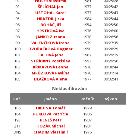
92
HOLER Vlastimil
1981
00:25:28
93
ŠPLÍCHAL Jan
1977
00:25:42
94
USTOHAL Karel
1977
00:25:43
95
HRAZDIL Jirka
1984
00:25:44
96
BOHÁČ Jiří
1954
00:25:50
97
HRSTKOVÁ Iva
1976
00:26:00
98
JANKO Zuzana
1978
00:26:56
99
VALENČÍKOVÁ Irena
1979
00:27:35
100
DVOŘÁČKOVÁ Dagmar
1950
00:28:29
101
FIALOVÁ Jana
1987
00:29:15
102
STŘÍBRNÝ Rostislav
1952
00:29:56
103
KŘIKAVOVÁ Leona
1978
00:30:44
104
MRŮZKOVÁ Pavlína
1970
00:31:14
105
BLAŽKOVÁ Alena
1977
00:32:41
Neklasifikováni
Poř.
Jméno
Ročník
Výkon
106
HRDINA Tomáš
1979
164
PUKLOVÁ Patrícia
1986
193
BENEŠ Petr
1987
211
HOZÁK Michal
1981
DNS
CHADIM Vlastimil
1976