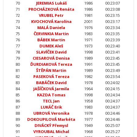
70
JEREMIAS Lukáš
1986
00:23:07
71
PROCHÁZKOVÁ Renáta
1986
00:23:08
72
VRUBEL Petr
1981
00:23:15
73
KVOCHOVÁ Karolína
2001
00:23:17
74
MALÁ Daniela
1976
00:23:34
75
ČERVINKIA Martin
1983
00:23:35
76
BÁBEK Martin
1971
00:23:39
77
DUMEK Aleš
1973
00:23:40
78
SLAVÍČEK David
1998
00:23:41
79
CIESAROVÁ Denisa
1989
00:23:45
80
ĎURDIAKOVÁ Tereza
1991
00:23:45
81
ŠTĚPÁN Martin
1989
00:23:49
82
PASEKOVÁ Tereza
1982
00:23:54
83
BABÁČEK David
1978
00:24:02
84
JAŠÍČKOVÁ Jarmila
1964
00:24:15
85
KAZDA Tomas
1998
00:24:34
86
TECL Jan
1958
00:24:37
87
LUKÁČ Erik
1983
00:24:37
88
UBROVÁ Veronika
1978
00:24:46
89
DOKOUPILOVÁ Markéta
1977
00:24:46
90
DIVÁCKÝ Přemysl
1949
00:25:07
91
VYROUBAL Michal
1968
00:25:27