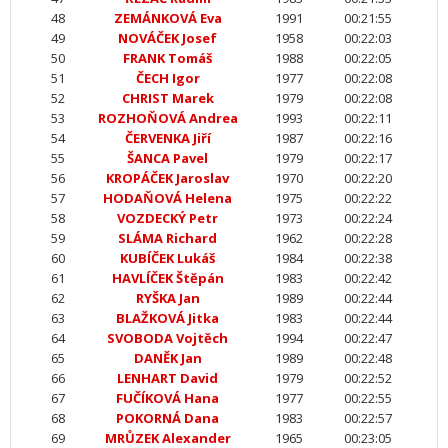
48
ZEMÁNKOVÁ Eva
1991
00:21:55
49
NOVÁČEK Josef
1958
00:22:03
50
FRANK Tomáš
1988
00:22:05
51
ČECH Igor
1977
00:22:08
52
CHRIST Marek
1979
00:22:08
53
ROZHOŇOVÁ Andrea
1993
00:22:11
54
ČERVENKA Jiří
1987
00:22:16
55
ŠANCA Pavel
1979
00:22:17
56
KROPÁČEK Jaroslav
1970
00:22:20
57
HODAŇOVÁ Helena
1975
00:22:22
58
VOZDECKÝ Petr
1973
00:22:24
59
SLÁMA Richard
1962
00:22:28
60
KUBÍČEK Lukáš
1984
00:22:38
61
HAVLÍČEK Štěpán
1983
00:22:42
62
RYŠKA Jan
1989
00:22:44
63
BLAŽKOVÁ Jitka
1983
00:22:44
64
SVOBODA Vojtěch
1994
00:22:47
65
DANĚK Jan
1989
00:22:48
66
LENHART David
1979
00:22:52
67
FUČÍKOVÁ Hana
1977
00:22:55
68
POKORNÁ Dana
1983
00:22:57
69
MRŮZEK Alexander
1965
00:23:05