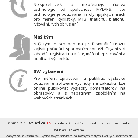
Nejspolehlivější a nejpřesnější čipová
technologie od společnosti MYLAPS. Tato
technologie je používána na olympijských hrách
pro měření cyklistiky, MTB, triatlonu, biatlonu,
lyžování, rychlobruslení.
Náš tým
Náš tým je schopen na profesionální úrovni
zajistit pořádání sportovních soutěží. Organizaci
závodů, registraci na místě, měření, zpracování a
publikaci výsledků.
SW vybavení
Pro měření, zpracování a publikaci výsledků
používáme software vyvinutý na zakázku. Lze
online publikovat výsledky komentátorovi na
obrazovky a s nepatrným zpožděním na
webových stránkách.
Atletika
UNI
© 2011-2015
. Publikování a šíření obsahu je bez písemného
souhlasu zakázáno.
Zabýváme se časomírou, výsledkovým servisem na různých malých i velkých sportovních