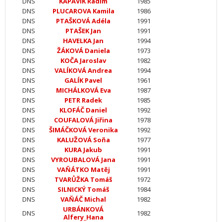
DNS
KAPAVÍK Radim
1985
DNS
PLUCAROVA Kamila
1986
DNS
PTAŠKOVÁ Adéla
1991
DNS
PTAŠEK Jan
1991
DNS
HAVELKA Jan
1994
DNS
ŽÁKOVÁ Daniela
1973
DNS
KOČA Jaroslav
1982
DNS
VALÍKOVÁ Andrea
1994
DNS
GALÍK Pavel
1961
DNS
MICHÁLKOVÁ Eva
1987
DNS
PETR Radek
1985
DNS
KLOFÁČ Daniel
1992
DNS
COUFALOVÁ Jiřina
1978
DNS
ŠIMÁČKOVÁ Veronika
1992
DNS
KALUŽOVÁ Soňa
1977
DNS
KURA Jakub
1991
DNS
VYROUBALOVÁ Jana
1991
DNS
VAŇÁTKO Matěj
1991
DNS
TVARŮŽKA Tomáš
1972
DNS
SILNICKÝ Tomáš
1984
DNS
VAŇÁČ Michal
1982
URBÁNKOVÁ
DNS
1982
Alfery_Hana