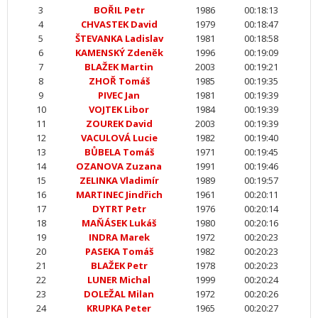
3
BOŘIL Petr
1986
00:18:13
4
CHVASTEK David
1979
00:18:47
5
ŠTEVANKA Ladislav
1981
00:18:58
6
KAMENSKÝ Zdeněk
1996
00:19:09
7
BLAŽEK Martin
2003
00:19:21
8
ZHOŘ Tomáš
1985
00:19:35
9
PIVEC Jan
1981
00:19:39
10
VOJTEK Libor
1984
00:19:39
11
ZOUREK David
2003
00:19:39
12
VACULOVÁ Lucie
1982
00:19:40
13
BŮBELA Tomáš
1971
00:19:45
14
OZANOVA Zuzana
1991
00:19:46
15
ZELINKA Vladimír
1989
00:19:57
16
MARTINEC Jindřich
1961
00:20:11
17
DYTRT Petr
1976
00:20:14
18
MAŇÁSEK Lukáš
1980
00:20:16
19
INDRA Marek
1972
00:20:23
20
PASEKA Tomáš
1982
00:20:23
21
BLAŽEK Petr
1978
00:20:23
22
LUNER Michal
1999
00:20:24
23
DOLEŽAL Milan
1972
00:20:26
24
KRUPKA Peter
1965
00:20:27