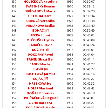
137
HOLEČKOVÁ Kateřina
1980
00:39:07
138
ŠVÁBENSKÝ Roman
1970
00:39:12
139
SKŘIVANOVÁ Marie
1987
00:39:20
140
USTOHAL Karel
1977
00:39:34
141
UBROVÁ Veronika
1978
00:39:38
142
PENIÁKOVÁ Radka
1983
00:39:40
143
BOHÁČ Jiří
1954
00:39:49
144
PECKA Luboš
1985
00:40:05
145
MLČOUŠEK Hynek
1977
00:40:09
146
BABÁČEK David
1978
00:40:24
147
KOČÍ Heidi
1997
00:41:01
148
POKORNÝ Pavel
1988
00:41:04
149
TAHER Ghazi_Ben
1990
00:41:11
150
BÁBEK Martin
1971
00:41:27
151
SLAVÍK Jiří
1954
00:41:27
152
BUCHTOVÁ Jarmila
1984
00:42:16
153
SOJÁK Jiří
1982
00:42:27
154
HRSTKOVÁ Iva
1976
00:42:32
155
HOLER Vlastimil
1981
00:42:42
156
DOŇAR Bohuslav
1950
00:44:18
157
DVOŘÁČKOVÁ Dagmar
1950
00:46:05
158
CICHÁ Barbora
1994
00:46:22
159
KOCIÁNOVÁ Marie
1946
00:46:32