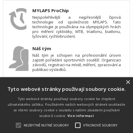
MYLAPS ProChip
Nejspolehlivější a nejpřesnější čipová
technologie od společnosti MYLAPS. Tato
technologie je používána na olympijských hrách
pro měření cyklistiky, MTB, triatlonu, biatlonu,
lyžování, rychlobruslení.
Náš tým
Náš tým je schopen na profesionální úrovni
zajistit pořádání sportovních soutěží. Organizaci
závodů, registraci na místě, měření, zpracování a
publikaci výsledků.
×
SW vybavení
Tyto webové stránky používají soubory cookie.
Pro měření, zpracování a publikaci výsledků
používáme software vyvinutý na zakázku. Lze
online publikovat výsledky komentátorovi na
Tyto webové stránky používají soubory cookie ke zlepšení
obrazovky a s nepatrným zpožděním na
uživatelského zážitku. Používáním našich webových stránek souhlasíte
webových stránkách.
se všemi soubory cookie v souladu s našimi zásadami používání
souborů cookie.
Více informací
NEZBYTNĚ NUTNÉ SOUBORY
VÝKONOVÉ SOUBORY
Atletika
UNI
© 2011-2015
. Publikování a šíření obsahu je bez písemného