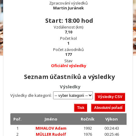
Zpracování výsledků
Martin Juránek
Start: 18:00 hod
Vzdálenost (km)
7,10
Počet kol
1
Počet závodníků
177
Stav
Oficiální výsledky
Seznam účastníků a výsledky
Výsledky
Výsledky dle kategorií:
Poř.
Jméno
Ročník
Výkon
1
MIHALOV Adam
1992
00:24:43
2
MÜLLER Rudolf
1976
00:25:46