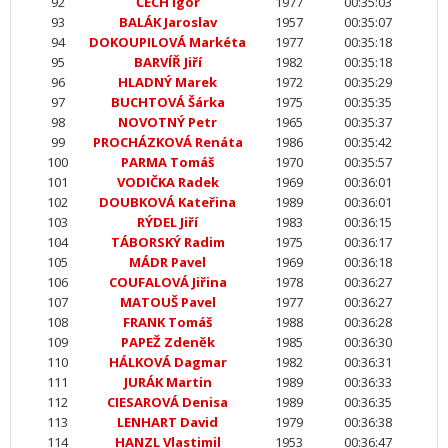
92
ČECH Igor
1977
00:35:03
93
BALÁK Jaroslav
1957
00:35:07
94
DOKOUPILOVÁ Markéta
1977
00:35:18
95
BARVÍŘ Jiří
1982
00:35:18
96
HLADNÝ Marek
1972
00:35:29
97
BUCHTOVÁ Šárka
1975
00:35:35
98
NOVOTNÝ Petr
1965
00:35:37
99
PROCHÁZKOVÁ Renáta
1986
00:35:42
100
PARMA Tomáš
1970
00:35:57
101
VODIČKA Radek
1969
00:36:01
102
DOUBKOVÁ Kateřina
1989
00:36:01
103
RÝDEL Jiří
1983
00:36:15
104
TÁBORSKÝ Radim
1975
00:36:17
105
MÁDR Pavel
1969
00:36:18
106
COUFALOVÁ Jiřina
1978
00:36:27
107
MATOUŠ Pavel
1977
00:36:27
108
FRANK Tomáš
1988
00:36:28
109
PAPEŽ Zdeněk
1985
00:36:30
110
HÁLKOVÁ Dagmar
1982
00:36:31
111
JURÁK Martin
1989
00:36:33
112
CIESAROVÁ Denisa
1989
00:36:35
113
LENHART David
1979
00:36:38
114
HANZL Vlastimil
1953
00:36:47