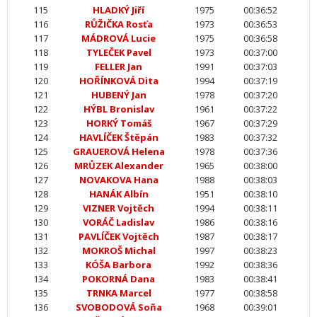
115
HLADKÝ Jiří
1975
00:36:52
116
RŮŽIČKA Rosťa
1973
00:36:53
117
MÁDROVÁ Lucie
1975
00:36:58
118
TYLEČEK Pavel
1973
00:37:00
119
FELLER Jan
1991
00:37:03
120
HOŘÍNKOVÁ Dita
1994
00:37:19
121
HUBENÝ Jan
1978
00:37:20
122
HÝBL Bronislav
1961
00:37:22
123
HORKÝ Tomáš
1967
00:37:29
124
HAVLÍČEK Štěpán
1983
00:37:32
125
GRAUEROVÁ Helena
1978
00:37:36
126
MRŮZEK Alexander
1965
00:38:00
127
NOVAKOVA Hana
1988
00:38:03
128
HANÁK Albín
1951
00:38:10
129
VIZNER Vojtěch
1994
00:38:11
130
VORÁČ Ladislav
1986
00:38:16
131
PAVLÍČEK Vojtěch
1987
00:38:17
132
MOKROŠ Michal
1997
00:38:23
133
KÓŠA Barbora
1992
00:38:36
134
POKORNÁ Dana
1983
00:38:41
135
TRNKA Marcel
1977
00:38:58
136
SVOBODOVÁ Soňa
1968
00:39:01