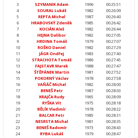
3
SZYMANIK Adam
1996
00:25:51
4
SOURAL Lukáš
1982
00:26:09
5
REPTA Michal
1987
00:26:40
6
HRABOVSKÝ Zdeněk
1985
00:26:42
7
KOCIÁN Aleš
1982
00:26:44
8
HEJNA Dalibor
1982
00:27:05
9
HRDINA Tomáš
1979
00:27:07
10
ROŠKO Daniel
1982
00:27:29
11
JÁGR Ondřej
1983
00:27:40
12
STRACHOTA Tomáš
1986
00:27:45
13
FAJSTAVR Marek
1988
00:27:47
14
ŠTĚPÁNEK Martin
1981
00:27:52
15
POKORNÝ Václav
1978
00:27:58
16
VAŇÁČ Michal
1982
00:28:00
17
BENEŠ Petr
1987
00:28:03
18
KRAJČA Rudy
1965
00:28:09
19
RYŠKA Vít
1975
00:28:18
20
BĚLÍK Vladimír
1978
00:28:22
21
BALCAR Petr
1985
00:28:31
22
NESRSTA Michal
1981
00:28:35
23
BENEŠ Radomír
1973
00:28:43
24
RYBA Lukáš
1979
00:28:47