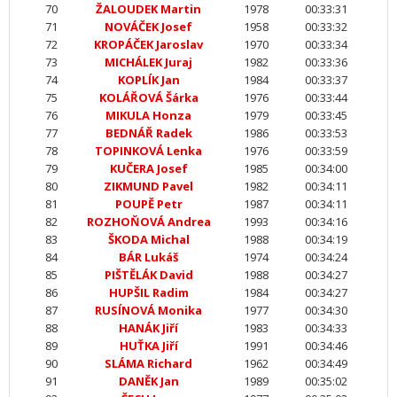
70
ŽALOUDEK Martin
1978
00:33:31
71
NOVÁČEK Josef
1958
00:33:32
72
KROPÁČEK Jaroslav
1970
00:33:34
73
MICHÁLEK Juraj
1982
00:33:36
74
KOPLÍK Jan
1984
00:33:37
75
KOLÁŘOVÁ Šárka
1976
00:33:44
76
MIKULA Honza
1979
00:33:45
77
BEDNÁŘ Radek
1986
00:33:53
78
TOPINKOVÁ Lenka
1976
00:33:59
79
KUČERA Josef
1985
00:34:00
80
ZIKMUND Pavel
1982
00:34:11
81
POUPĚ Petr
1987
00:34:11
82
ROZHOŇOVÁ Andrea
1993
00:34:16
83
ŠKODA Michal
1988
00:34:19
84
BÁR Lukáš
1974
00:34:24
85
PIŠTĚLÁK David
1988
00:34:27
86
HUPŠIL Radim
1984
00:34:27
87
RUSÍNOVÁ Monika
1977
00:34:30
88
HANÁK Jiří
1983
00:34:33
89
HUŤKA Jiří
1991
00:34:46
90
SLÁMA Richard
1962
00:34:49
91
DANĚK Jan
1989
00:35:02