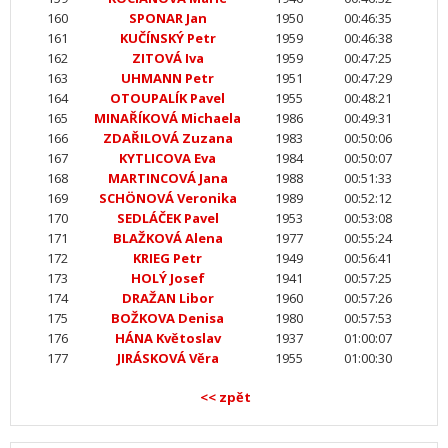
160
SPONAR Jan
1950
00:46:35
161
KUČÍNSKÝ Petr
1959
00:46:38
162
ZITOVÁ Iva
1959
00:47:25
163
UHMANN Petr
1951
00:47:29
164
OTOUPALÍK Pavel
1955
00:48:21
165
MINAŘÍKOVÁ Michaela
1986
00:49:31
166
ZDAŘILOVÁ Zuzana
1983
00:50:06
167
KYTLICOVA Eva
1984
00:50:07
168
MARTINCOVÁ Jana
1988
00:51:33
169
SCHÖNOVÁ Veronika
1989
00:52:12
170
SEDLÁČEK Pavel
1953
00:53:08
171
BLAŽKOVÁ Alena
1977
00:55:24
172
KRIEG Petr
1949
00:56:41
173
HOLÝ Josef
1941
00:57:25
174
DRAŽAN Libor
1960
00:57:26
175
BOŽKOVA Denisa
1980
00:57:53
176
HÁNA Květoslav
1937
01:00:07
177
JIRÁSKOVÁ Věra
1955
01:00:30
<< zpět