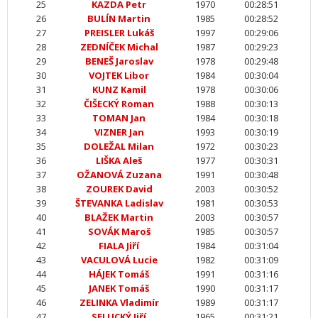
25
KAZDA Petr
1970
00:28:51
26
BULÍN Martin
1985
00:28:52
27
PREISLER Lukáš
1997
00:29:06
28
ZEDNÍČEK Michal
1987
00:29:23
29
BENEŠ Jaroslav
1978
00:29:48
30
VOJTEK Libor
1984
00:30:04
31
KUNZ Kamil
1978
00:30:06
32
ČIŠECKÝ Roman
1988
00:30:13
33
TOMAN Jan
1984
00:30:18
34
VIZNER Jan
1993
00:30:19
35
DOLEŽAL Milan
1972
00:30:23
36
LIŠKA Aleš
1977
00:30:31
37
OŽANOVÁ Zuzana
1991
00:30:48
38
ZOUREK David
2003
00:30:52
39
ŠTEVANKA Ladislav
1981
00:30:53
40
BLAŽEK Martin
2003
00:30:57
41
SOVÁK Maroš
1985
00:30:57
42
FIALA Jiří
1984
00:31:04
43
VACULOVÁ Lucie
1982
00:31:09
44
HÁJEK Tomáš
1991
00:31:16
45
JANEK Tomáš
1990
00:31:17
46
ZELINKA Vladimír
1989
00:31:17
47
SELUCKÝ Jiří
1965
00:31:21