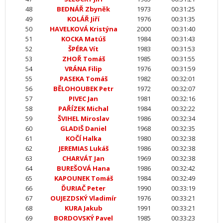
48
BEDNÁŘ Zbyněk
1973
00:31:25
49
KOLÁŘ Jiří
1976
00:31:35
50
HAVELKOVÁ Kristýna
2000
00:31:40
51
KOCKA Matúš
1984
00:31:43
52
ŠPÉRA Vít
1983
00:31:53
53
ZHOŘ Tomáš
1985
00:31:55
54
VRÁNA Filip
1976
00:31:59
55
PASEKA Tomáš
1982
00:32:01
56
BĚLOHOUBEK Petr
1972
00:32:07
57
PIVEC Jan
1981
00:32:16
58
PAŘÍZEK Michal
1984
00:32:22
59
ŠVIHEL Miroslav
1986
00:32:34
60
GLADIŠ Daniel
1968
00:32:35
61
KOČÍ Halka
1980
00:32:38
62
JEREMIAS Lukáš
1986
00:32:38
63
CHARVÁT Jan
1969
00:32:38
64
BUREŠOVÁ Hana
1986
00:32:42
65
KAPOUNEK Tomáš
1984
00:32:49
66
ĎURIAČ Peter
1990
00:33:19
67
OUJEZDSKÝ Vladimír
1976
00:33:21
68
KURA Jakub
1991
00:33:21
69
BORDOVSKÝ Pavel
1985
00:33:23