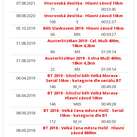
07.08.2021
Vnorovská desítka
-
Hlavní závod 10km
71
E
00:53:45
08.08.2020
Vnorovská desítka
-
Hlavní závod 10km
106
E
00:52:37
05.10.2019
Běh Slavkovem 2019
-
Hlavní závod 10km
66
MIX
00:50:27
AusterlitzMan 2019
-
Cel. Muži 400m,
31.08.2019
18km 4,2km
84
MX
01:39:14
AusterlitzMan 2019
-
3.vlna Muži 400m,
31.08.2019
18km 4,2km
22
MX
01:39:14
BT 2019 - Silniční běh Velká Morava
-
06.04.2019
Seriál 10km - kategorie dle seriálu BT
146
M_H
00:49:28
BT 2019 - Silniční běh Velká Morava
-
06.04.2019
Hlavní závod 10km
146
M65
00:49:28
BT 2018 - Velká Cena města Holíč
-
Seriál
08.09.2018
10km - kategorie dle BT
112
M_H
00:43:03
BT 2018 - Velká Cena města Holíč
-
Hlavní
08.09.2018
závod 8895m