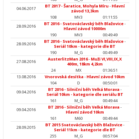
BT 2017 - Šaratice, Mohyla Míru
-
Hlavní
04.06.2017
závod 13,3km
108
MV3
01:11:55
BT 2016 - Svatováclavský běh Blažovice
-
28.09.2016
Hlavní závod 10000m
190
MV3
00:49:49
BT 2016 - Svatováclavský běh Blažovice
-
28.09.2016
Seriál 10km - kategorie dle BT
190
M_G
00:49:49
AusterlitzMan 2016
-
Muži VI,VIII,IX,X
27.08.2016
400m, 18km 4,2km
24
MX
01:36:51
13.08.2016
Vnorovská desítka
-
Hlavní závod 10km
104
D
00:50:01
BT 2016 - Silniční běh Velká Morava
-
09.04.2016
Seriál 10km - kategorie dle seriálu BT
161
M_G
00:49:44
BT 2016 - Silniční běh Velká Morava
-
09.04.2016
Hlavní závod 10km
161
M60
00:49:44
BT 2015 Svatováclavský běh Blažovice
-
28.09.2015
Seriál 11km - kategorie dle BT
255
M_G
00:57:04