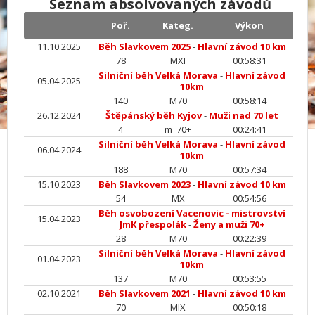
Seznam absolvovaných závodů
Poř.
Kateg.
Výkon
11.10.2025
Běh Slavkovem 2025
-
Hlavní závod 10 km
78
MXI
00:58:31
Silniční běh Velká Morava
-
Hlavní závod
05.04.2025
10km
140
M70
00:58:14
26.12.2024
Štěpánský běh Kyjov
-
Muži nad 70 let
4
m_70+
00:24:41
Silniční běh Velká Morava
-
Hlavní závod
06.04.2024
10km
188
M70
00:57:34
15.10.2023
Běh Slavkovem 2023
-
Hlavní závod 10 km
54
MX
00:54:56
Běh osvobození Vacenovic - mistrovství
15.04.2023
JmK přespolák
-
Ženy a muži 70+
28
M70
00:22:39
Silniční běh Velká Morava
-
Hlavní závod
01.04.2023
10km
137
M70
00:53:55
02.10.2021
Běh Slavkovem 2021
-
Hlavní závod 10 km
70
MIX
00:50:18