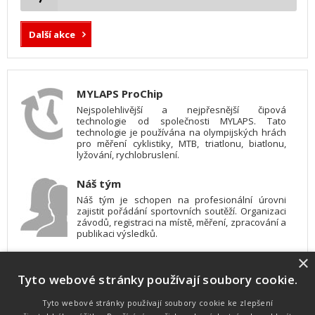
Další akce
MYLAPS ProChip
Nejspolehlivější a nejpřesnější čipová
technologie od společnosti MYLAPS. Tato
technologie je používána na olympijských hrách
pro měření cyklistiky, MTB, triatlonu, biatlonu,
lyžování, rychlobruslení.
Náš tým
Náš tým je schopen na profesionální úrovni
zajistit pořádání sportovních soutěží. Organizaci
závodů, registraci na místě, měření, zpracování a
publikaci výsledků.
×
SW vybavení
Tyto webové stránky používají soubory cookie.
Pro měření, zpracování a publikaci výsledků
používáme software vyvinutý na zakázku. Lze
online publikovat výsledky komentátorovi na
Tyto webové stránky používají soubory cookie ke zlepšení
obrazovky a s nepatrným zpožděním na