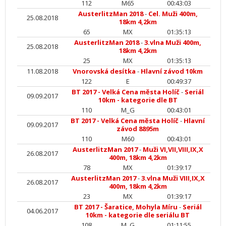
112
M65
00:43:03
AusterlitzMan 2018
-
Cel. Muži 400m,
25.08.2018
18km 4,2km
65
MX
01:35:13
AusterlitzMan 2018
-
3.vlna Muži 400m,
25.08.2018
18km 4,2km
25
MX
01:35:13
11.08.2018
Vnorovská desítka
-
Hlavní závod 10km
122
E
00:49:37
BT 2017 - Velká Cena města Holíč
-
Seriál
09.09.2017
10km - kategorie dle BT
110
M_G
00:43:01
BT 2017 - Velká Cena města Holíč
-
Hlavní
09.09.2017
závod 8895m
110
M60
00:43:01
AusterlitzMan 2017
-
Muži VI,VII,VIII,IX,X
26.08.2017
400m, 18km 4,2km
78
MX
01:39:17
AusterlitzMan 2017
-
3.vlna Muži VIII,IX,X
26.08.2017
400m, 18km 4,2km
23
MX
01:39:17
BT 2017 - Šaratice, Mohyla Míru
-
Seriál
04.06.2017
10km - kategorie dle seriálu BT
108
M_G
01:11:55