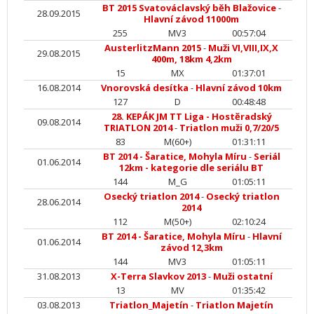
BT 2015 Svatováclavský běh Blažovice
-
28.09.2015
Hlavní závod 11000m
255
MV3
00:57:04
AusterlitzMann 2015
-
Muži VI,VIII,IX,X
29.08.2015
400m, 18km 4,2km
15
MX
01:37:01
16.08.2014
Vnorovská desítka
-
Hlavní závod 10km
127
D
00:48:48
28. KEPÁK JM TT Liga - Hostěradský
09.08.2014
TRIATLON 2014
-
Triatlon muži 0,7/20/5
83
M(60+)
01:31:11
BT 2014 - Šaratice, Mohyla Míru
-
Seriál
01.06.2014
12km - kategorie dle seriálu BT
144
M_G
01:05:11
Osecký triatlon 2014
-
Osecký triatlon
28.06.2014
2014
112
M(50+)
02:10:24
BT 2014 - Šaratice, Mohyla Míru
-
Hlavní
01.06.2014
závod 12,3km
144
MV3
01:05:11
31.08.2013
X-Terra Slavkov 2013
-
Muži ostatní
13
MV
01:35:42
03.08.2013
Triatlon_Majetín
-
Triatlon Majetín