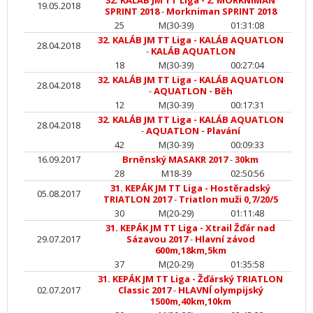
32. KALÁB JM TT Liga - 2. MORKNIMAN
19.05.2018
SPRINT 2018
-
Morkniman SPRINT 2018
25
M(30-39)
01:31:08
32. KALÁB JM TT Liga - KALÁB AQUATLON
28.04.2018
-
KALÁB AQUATLON
18
M(30-39)
00:27:04
32. KALÁB JM TT Liga - KALÁB AQUATLON
28.04.2018
-
AQUATLON - Běh
12
M(30-39)
00:17:31
32. KALÁB JM TT Liga - KALÁB AQUATLON
28.04.2018
-
AQUATLON - Plavání
42
M(30-39)
00:09:33
16.09.2017
Brněnský MASAKR 2017
-
30km
28
M18-39
02:50:56
31. KEPÁK JM TT Liga - Hostěradský
05.08.2017
TRIATLON 2017
-
Triatlon muži 0,7/20/5
30
M(20-29)
01:11:48
31. KEPÁK JM TT Liga - Xtrail Žďár nad
29.07.2017
Sázavou 2017
-
Hlavní závod
600m,18km,5km
37
M(20-29)
01:35:58
31. KEPÁK JM TT Liga - Žďárský TRIATLON
02.07.2017
Classic 2017
-
HLAVNÍ olympijský
1500m,40km,10km