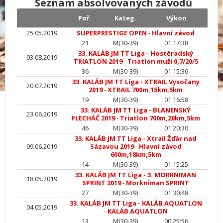
Seznam absolvovaných závodů
Poř.
Kateg.
Výkon
25.05.2019
SUPERPRESTIGE OPEN
-
Hlavní závod
21
M(30-39)
01:17:38
33. KALÁB JM TT Liga - Hostěradský
03.08.2019
TRIATLON 2019
-
Triatlon muži 0,7/20/5
36
M(30-39)
01:15:36
33. KALÁB JM TT Liga - XTRAIL Vysočany
20.07.2019
2019
-
XTRAIL 700m,15km,5km
19
M(30-39)
01:16:58
33. KALÁB JM TT Liga - BLANENSKÝ
23.06.2019
PLECHÁČ 2019
-
Triatlon 700m,20km,5km
46
M(30-39)
01:20:30
33. KALÁB JM TT Liga - Xtrail Žďár nad
09.06.2019
Sázavou 2019
-
Hlavní závod
600m,18km,5km
14
M(30-39)
01:15:25
33. KALÁB JM TT Liga - 3. MORKNIMAN
18.05.2019
SPRINT 2019
-
Morkniman SPRINT
27
M(30-39)
01:30:48
33. KALÁB JM TT Liga - KALÁB AQUATLON
04.05.2019
-
KALÁB AQUATLON
13
M(30-39)
00:25:56