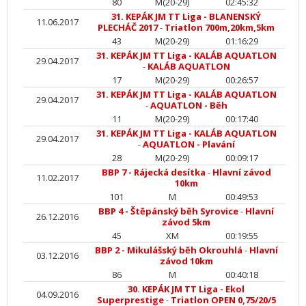
80
M(20-29)
02:45:32
31. KEPÁK JM TT Liga - BLANENSKÝ
11.06.2017
PLECHÁČ 2017
-
Triatlon 700m,20km,5km
43
M(20-29)
01:16:29
31. KEPÁK JM TT Liga - KALÁB AQUATLON
29.04.2017
-
KALÁB AQUATLON
17
M(20-29)
00:26:57
31. KEPÁK JM TT Liga - KALÁB AQUATLON
29.04.2017
-
AQUATLON - Běh
11
M(20-29)
00:17:40
31. KEPÁK JM TT Liga - KALÁB AQUATLON
29.04.2017
-
AQUATLON - Plavání
28
M(20-29)
00:09:17
BBP 7 - Rájecká desítka
-
Hlavní závod
11.02.2017
10km
101
M
00:49:53
BBP 4 - Štěpánský běh Syrovice
-
Hlavní
26.12.2016
závod 5km
45
XM
00:19:55
BBP 2 - Mikulášský běh Okrouhlá
-
Hlavní
03.12.2016
závod 10km
86
M
00:40:18
30. KEPÁK JM TT Liga - Ekol
04.09.2016
Superprestige
-
Triatlon OPEN 0,75/20/5