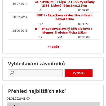
28. KEPÁK JM TT Liga - XTRAIL Vysočany
19.07.2014
2014
-
Lidový 150m,8km,2,5km
4
M
00:39:01
BBP 7 - Ráječkovská desítka
-
Hlavní
08.02.2014
závod 10km
177
M
00:49:51
BT - 04 Svatováclavský běh Blažovice
-
28.09.2013
Memoriál Aloise Plcha 6,5km
37
XM
00:34:08
<< zpět
Vyhledávání závodníků
Přehled nejbližších akcí
08.08.2026 08:00