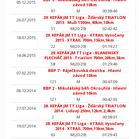
05.12.2015
závod 10km
97
M
00:38:46
29. KEPÁK JM TT Liga - Žďárský TRIATLON
26.07.2015
2015
-
Muži 1500m,40km,10km
51
M(20-29)
02:42:42
29. KEPÁK JM TT Liga - XTRAIL Vysočany
18.07.2015
2015
-
XTRAIL 700m,15km,5km
22
M(20-29)
01:19:27
29. KEPÁK JM TT Liga - BLANENSKÝ
14.06.2015
PLECHÁČ 2015
-
Triatlon 700m,20km,5km
58
M(20-29)
01:29:46
BBP 7 - Ráječkovská desítka
-
Hlavní
07.02.2015
závod 10km
121
M
00:47:09
BBP 2 - Mikulášský běh Okrouhlá
-
Hlavní
06.12.2014
závod 10km
121
M
00:42:03
28. KEPÁK JM TT Liga - Žďárský TRIATLON
27.07.2014
2014
-
Lidový 250m,12km,2,4km
2
M
00:38:01
28. KEPÁK JM TT Liga - XTRAIL Vysočany
19.07.2014
2014
-
XTRAIL 700m,15km,5km
63
M(20-29)
01:29:43