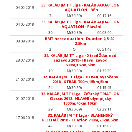
33. KALÁB JM TT Liga - KALÁB AQUATLON
04.05.2019
-
AQUATLON - Běh
7
M(30-39)
00:17:16
33. KALÁB JM TT Liga - KALÁB AQUATLON
04.05.2019
-
AQUATLON - Plavání
30
M(30-39)
00:08:40
BMT nerez duatlon
-
Duatlon 2,5-20-
08.09.2018
2,5km
2
O
00:51:49
32. KALÁB JM TT Liga - Xtrail Žďár nad
28.07.2018
Sázavou 2018
-
Hlavní závod
600m,18km,5km
19
M(30-39)
01:32:29
32. KALÁB JM TT Liga - XTRAIL Vysočany
21.07.2018
2018
-
XTRAIL 700m,15km,5km
24
M(30-39)
01:15:45
32. KALÁB JM TT Liga - Žďárský TRIATLON
01.07.2018
Classic 2018
-
HLAVNÍ olympijský
1500m,40km,10km
29
M(30-39)
02:29:11
32. KALÁB JM TT Liga - BLANENSKÝ
17.06.2018
PLECHÁČ 2018
-
Triatlon 700m,20km,5km
42
M(30-39)
01:16:02