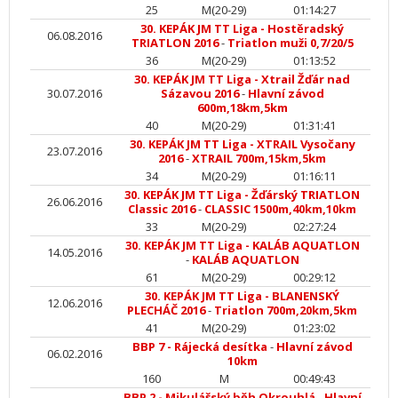
25
M(20-29)
01:14:27
30. KEPÁK JM TT Liga - Hostěradský
06.08.2016
TRIATLON 2016
-
Triatlon muži 0,7/20/5
36
M(20-29)
01:13:52
30. KEPÁK JM TT Liga - Xtrail Žďár nad
30.07.2016
Sázavou 2016
-
Hlavní závod
600m,18km,5km
40
M(20-29)
01:31:41
30. KEPÁK JM TT Liga - XTRAIL Vysočany
23.07.2016
2016
-
XTRAIL 700m,15km,5km
34
M(20-29)
01:16:11
30. KEPÁK JM TT Liga - Žďárský TRIATLON
26.06.2016
Classic 2016
-
CLASSIC 1500m,40km,10km
33
M(20-29)
02:27:24
30. KEPÁK JM TT Liga - KALÁB AQUATLON
14.05.2016
-
KALÁB AQUATLON
61
M(20-29)
00:29:12
30. KEPÁK JM TT Liga - BLANENSKÝ
12.06.2016
PLECHÁČ 2016
-
Triatlon 700m,20km,5km
41
M(20-29)
01:23:02
BBP 7 - Rájecká desítka
-
Hlavní závod
06.02.2016
10km
160
M
00:49:43
BBP 2 - Mikulášský běh Okrouhlá
-
Hlavní