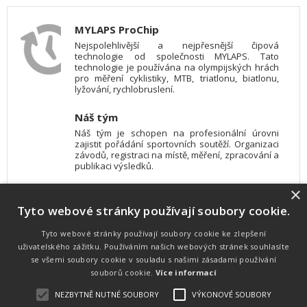
MYLAPS ProChip
Nejspolehlivější a nejpřesnější čipová
technologie od společnosti MYLAPS. Tato
technologie je používána na olympijských hrách
pro měření cyklistiky, MTB, triatlonu, biatlonu,
lyžování, rychlobruslení.
Náš tým
Náš tým je schopen na profesionální úrovni
zajistit pořádání sportovních soutěží. Organizaci
závodů, registraci na místě, měření, zpracování a
publikaci výsledků.
×
SW vybavení
Tyto webové stránky používají soubory cookie.
Pro měření, zpracování a publikaci výsledků
používáme software vyvinutý na zakázku. Lze
online publikovat výsledky komentátorovi na
Tyto webové stránky používají soubory cookie ke zlepšení
obrazovky a s nepatrným zpožděním na
uživatelského zážitku. Používáním našich webových stránek souhlasíte
webových stránkách.
se všemi soubory cookie v souladu s našimi zásadami používání
souborů cookie.
Více informací
NEZBYTNĚ NUTNÉ SOUBORY
VÝKONOVÉ SOUBORY