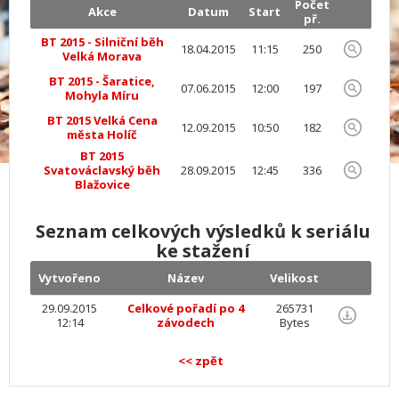
Počet
Akce
Datum
Start
př.
BT 2015 - Silniční běh
18.04.2015
11:15
250
Velká Morava
BT 2015 - Šaratice,
07.06.2015
12:00
197
Mohyla Míru
BT 2015 Velká Cena
12.09.2015
10:50
182
města Holíč
BT 2015
Svatováclavský běh
28.09.2015
12:45
336
Blažovice
Seznam celkových výsledků k seriálu
ke stažení
Vytvořeno
Název
Velikost
29.09.2015
Celkové pořadí po 4
265731
12:14
závodech
Bytes
<< zpět