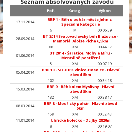
Seznam absolvovaných závodů
Poř.
Kateg.
Výkon
BBP 1 - Běh o pohár města Jehnic
-
17.11.2014
Speciální kategorie
6
M
00:06:39
BT 2014 Svatováclavský běh Blažovice
-
28.09.2014
Memoriál Aloise Plcha 6,5km
68
XM
00:44:37
BT 2014 - Šaratice, Mohyla Míru
-
01.06.2014
Mentálně postižení
5
XM
00:07:19
BBP 10 - SOUDEK Vinice-Hnanice
-
Hlavní
05.04.2014
závod 5km
102
XM
00:34:18
BBP 9 - Běh kolem Myslivny
-
Hlavní
15.03.2014
závod 5km
132
XM
00:38:17
BBP 8 - Modřický pohár
-
Hlavní závod
08.03.2014
5km
159
XM
00:32:43
11.01.2014
Uhřické kolečko
-
DciJky_2820m
8
XM
00:19:07