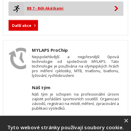
BB 7 - Běh Akátkami
Další akce
MYLAPS ProChip
Nejspolehlivější a nejpřesnější čipová
technologie od společnosti MYLAPS. Tato
technologie je používána na olympijských hrách
pro měření cyklistiky, MTB, triatlonu, biatlonu,
lyžování, rychlobruslení.
Náš tým
Náš tým je schopen na profesionální úrovni
zajistit pořádání sportovních soutěží. Organizaci
závodů, registraci na místě, měření, zpracování a
publikaci výsledků.
×
SW vybavení
Tyto webové stránky používají soubory cookie.
Pro měření, zpracování a publikaci výsledků