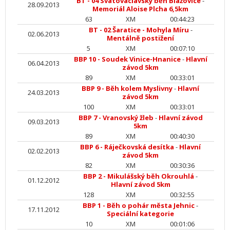
BT - 04 Svatováclavský běh Blažovice
-
28.09.2013
Memoriál Aloise Plcha 6,5km
63
XM
00:44:23
BT - 02 Šaratice - Mohyla Míru
-
02.06.2013
Mentálně postižení
5
XM
00:07:10
BBP 10 - Soudek Vinice-Hnanice
-
Hlavní
06.04.2013
závod 5km
89
XM
00:33:01
BBP 9 - Běh kolem Myslivny
-
Hlavní
24.03.2013
závod 5km
100
XM
00:33:01
BBP 7 - Vranovský žleb
-
Hlavní závod
09.03.2013
5km
89
XM
00:40:30
BBP 6 - Ráječkovská desítka
-
Hlavní
02.02.2013
závod 5km
82
XM
00:30:36
BBP 2 - Mikulášský běh Okrouhlá
-
01.12.2012
Hlavní závod 5km
128
XM
00:32:55
BBP 1 - Běh o pohár města Jehnic
-
17.11.2012
Speciální kategorie
10
XM
00:01:06