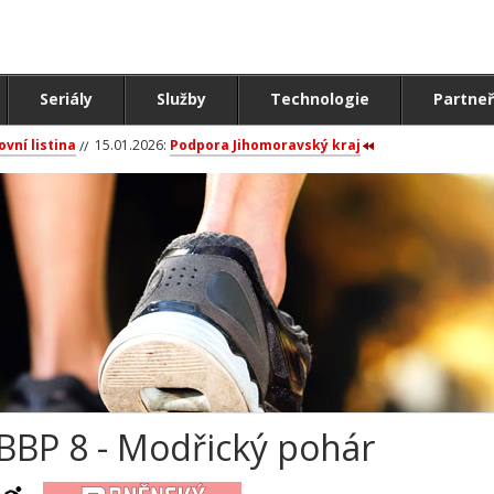
Seriály
Služby
Technologie
Partneř
ovní listina
15.01.2026:
Podpora Jihomoravský kraj
BBP 8 - Modřický pohár