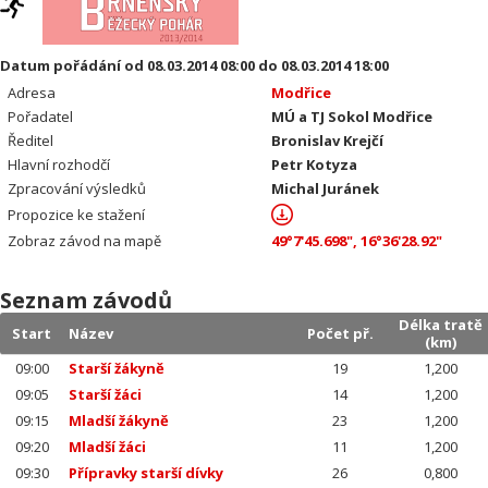
Datum pořádání od 08.03.2014 08:00 do 08.03.2014 18:00
Adresa
Modřice
Pořadatel
MÚ a TJ Sokol Modřice
Ředitel
Bronislav Krejčí
Hlavní rozhodčí
Petr Kotyza
Zpracování výsledků
Michal Juránek
Propozice ke stažení
Zobraz závod na mapě
49°7'45.698", 16°36'28.92"
Seznam závodů
Délka tratě
Start
Název
Počet př.
(km)
09:00
Starší žákyně
19
1,200
09:05
Starší žáci
14
1,200
09:15
Mladší žákyně
23
1,200
09:20
Mladší žáci
11
1,200
09:30
Přípravky starší dívky
26
0,800