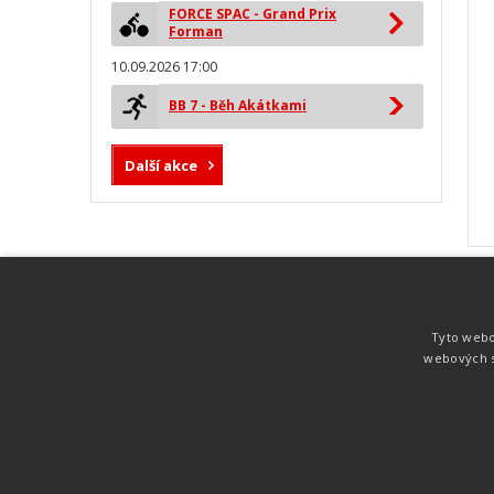
FORCE SPAC - Grand Prix
Forman
10.09.2026 17:00
BB 7 - Běh Akátkami
Další akce
MYLAPS ProChip
Nejspolehlivější a nejpřesnější čipová
Tyto webo
technologie od společnosti MYLAPS. Tato
webových s
technologie je používána na olympijských
hrách pro měření cyklistiky, MTB,
triatlonu, biatlonu, lyžování,
rychlobruslení.
Atletika
UNI
© 2011-2015
. Publikování a šíření obsahu je bez pís