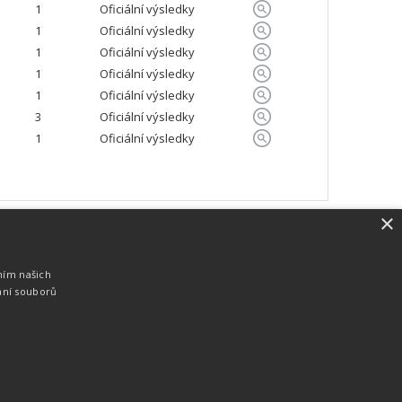
1
Oficiální výsledky
1
Oficiální výsledky
1
Oficiální výsledky
1
Oficiální výsledky
1
Oficiální výsledky
3
Oficiální výsledky
1
Oficiální výsledky
×
SW vybavení
Pro měření, zpracování a publikaci
ním našich
výsledků používáme software vyvinutý na
ání souborů
zakázku. Lze online publikovat výsledky
komentátorovi na obrazovky a s
nepatrným zpožděním na webových
stránkách.
edky
Seriály
Služby
Technologie
Partneři
Kontakty