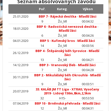
Seznam absolvovaných závodů
Poř.
Kateg.
Výkon
25.01.2020
BBP 7 - Rájecká desítka
-
Mladší žáci
9
Žci_Ml
00:04:32
BBP 6 - Radostická nerezová desítka
-
18.01.2020
Mladší žáci
6
Žci_Ml
00:04:26
04.01.2020
BBP 5 - Kuřimský kros
-
Mladší žáci
14
Žci_Ml
00:03:56
BBP 4 - Štěpánský běh Syrovice
-
Mladší
26.12.2019
žáci
13
Žci_Ml
00:04:21
14.12.2019
BBP 3 - Vranovský žleb
-
Mladší žáci
7
Žci_Ml
00:04:28
BBP 2 - Mikulášský běh Okrouhlá
-
Mladší
30.11.2019
žáci
9
Žci_Ml
00:03:51
33. KALÁB JM TT Liga - XTRAIL Vysočany
20.07.2019
2019
-
Lidový 150m,8km,2,5km
32
H15-
00:53:50
07.04.2019
BBP 10 - Brněnská přehrada
-
Mladší žáci
12
Žci_Ml
00:04:31