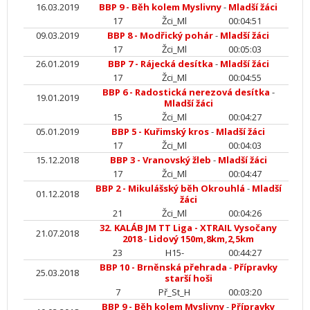
16.03.2019
BBP 9 - Běh kolem Myslivny
-
Mladší žáci
17
Žci_Ml
00:04:51
09.03.2019
BBP 8 - Modřický pohár
-
Mladší žáci
17
Žci_Ml
00:05:03
26.01.2019
BBP 7 - Rájecká desítka
-
Mladší žáci
17
Žci_Ml
00:04:55
BBP 6 - Radostická nerezová desítka
-
19.01.2019
Mladší žáci
15
Žci_Ml
00:04:27
05.01.2019
BBP 5 - Kuřimský kros
-
Mladší žáci
17
Žci_Ml
00:04:03
15.12.2018
BBP 3 - Vranovský žleb
-
Mladší žáci
17
Žci_Ml
00:04:47
BBP 2 - Mikulášský běh Okrouhlá
-
Mladší
01.12.2018
žáci
21
Žci_Ml
00:04:26
32. KALÁB JM TT Liga - XTRAIL Vysočany
21.07.2018
2018
-
Lidový 150m,8km,2,5km
23
H15-
00:44:27
BBP 10 - Brněnská přehrada
-
Přípravky
25.03.2018
starší hoši
7
Př_St_H
00:03:20
BBP 9 - Běh kolem Myslivny
-
Přípravky