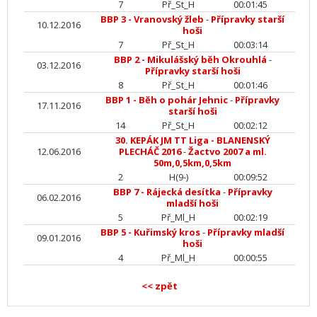
7
Př_St_H
00:01:45
BBP 3 - Vranovský žleb
-
Přípravky starší
10.12.2016
hoši
7
Př_St_H
00:03:14
BBP 2 - Mikulášský běh Okrouhlá
-
03.12.2016
Přípravky starší hoši
8
Př_St_H
00:01:46
BBP 1 - Běh o pohár Jehnic
-
Přípravky
17.11.2016
starší hoši
14
Př_St_H
00:02:12
30. KEPÁK JM TT Liga - BLANENSKÝ
12.06.2016
PLECHÁČ 2016
-
Žactvo 2007 a ml.
50m,0,5km,0,5km
2
H(9-)
00:09:52
BBP 7 - Rájecká desítka
-
Přípravky
06.02.2016
mladší hoši
5
Př_Ml_H
00:02:19
BBP 5 - Kuřimský kros
-
Přípravky mladší
09.01.2016
hoši
4
Př_Ml_H
00:00:55
<< zpět