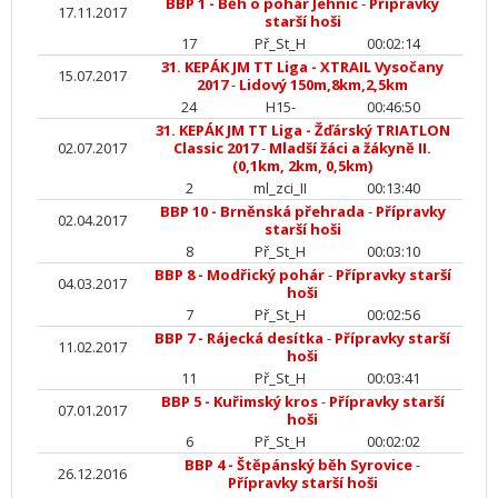
BBP 1 - Běh o pohár Jehnic
-
Přípravky
17.11.2017
starší hoši
17
Př_St_H
00:02:14
31. KEPÁK JM TT Liga - XTRAIL Vysočany
15.07.2017
2017
-
Lidový 150m,8km,2,5km
24
H15-
00:46:50
31. KEPÁK JM TT Liga - Žďárský TRIATLON
02.07.2017
Classic 2017
-
Mladší žáci a žákyně II.
(0,1km, 2km, 0,5km)
2
ml_zci_II
00:13:40
BBP 10 - Brněnská přehrada
-
Přípravky
02.04.2017
starší hoši
8
Př_St_H
00:03:10
BBP 8 - Modřický pohár
-
Přípravky starší
04.03.2017
hoši
7
Př_St_H
00:02:56
BBP 7 - Rájecká desítka
-
Přípravky starší
11.02.2017
hoši
11
Př_St_H
00:03:41
BBP 5 - Kuřimský kros
-
Přípravky starší
07.01.2017
hoši
6
Př_St_H
00:02:02
BBP 4 - Štěpánský běh Syrovice
-
26.12.2016
Přípravky starší hoši