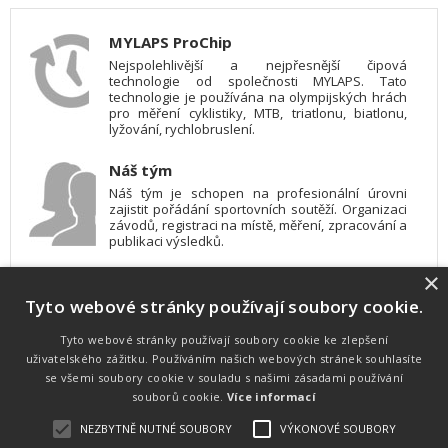
MYLAPS ProChip
Nejspolehlivější a nejpřesnější čipová
technologie od společnosti MYLAPS. Tato
technologie je používána na olympijských hrách
pro měření cyklistiky, MTB, triatlonu, biatlonu,
lyžování, rychlobruslení.
Náš tým
Náš tým je schopen na profesionální úrovni
zajistit pořádání sportovních soutěží. Organizaci
závodů, registraci na místě, měření, zpracování a
publikaci výsledků.
×
SW vybavení
Tyto webové stránky používají soubory cookie.
Pro měření, zpracování a publikaci výsledků
používáme software vyvinutý na zakázku. Lze
online publikovat výsledky komentátorovi na
Tyto webové stránky používají soubory cookie ke zlepšení
obrazovky a s nepatrným zpožděním na
uživatelského zážitku. Používáním našich webových stránek souhlasíte
webových stránkách.
se všemi soubory cookie v souladu s našimi zásadami používání
souborů cookie.
Více informací
NEZBYTNĚ NUTNÉ SOUBORY
VÝKONOVÉ SOUBORY