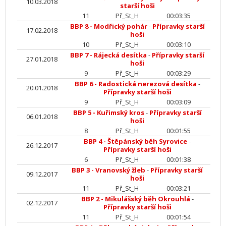
10.03.2018
starší hoši
11
Př_St_H
00:03:35
BBP 8 - Modřický pohár
-
Přípravky starší
17.02.2018
hoši
10
Př_St_H
00:03:10
BBP 7 - Rájecká desítka
-
Přípravky starší
27.01.2018
hoši
9
Př_St_H
00:03:29
BBP 6 - Radostická nerezová desítka
-
20.01.2018
Přípravky starší hoši
9
Př_St_H
00:03:09
BBP 5 - Kuřimský kros
-
Přípravky starší
06.01.2018
hoši
8
Př_St_H
00:01:55
BBP 4 - Štěpánský běh Syrovice
-
26.12.2017
Přípravky starší hoši
6
Př_St_H
00:01:38
BBP 3 - Vranovský žleb
-
Přípravky starší
09.12.2017
hoši
11
Př_St_H
00:03:21
BBP 2 - Mikulášský běh Okrouhlá
-
02.12.2017
Přípravky starší hoši
11
Př_St_H
00:01:54