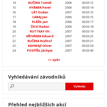
14
KUČERA Tomáš
2006
00:03:12
15
HYÁNEK Pavel
2006
00:03:14
16
LÁT Dušan
2007
00:03:15
17
CABAJ Jan
2006
00:03:15
18
PLÁŠIL Jan
2006
00:03:17
19
ČECH Radan
2006
00:03:18
20
RUTTKAY Vít
2007
00:03:19
21
KŘIVÁNEK Eduard
2007
00:03:25
22
KUČERA Kryštof
2007
00:03:31
23
KAHWAJÍ Oliver
2007
00:03:34
24
POSPÍŠIL Jáchym
2007
00:03:40
<< zpět
Vyhledávání závodníků
Přehled nejbližších akcí