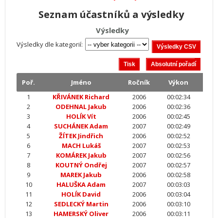
Seznam účastníků a výsledky
Výsledky
Výsledky dle kategorií:
Poř.
Jméno
Ročník
Výkon
1
KŘIVÁNEK Richard
2006
00:02:34
2
ODEHNAL Jakub
2006
00:02:36
3
HOLÍK Vít
2006
00:02:45
4
SUCHÁNEK Adam
2007
00:02:49
5
ŽÍTEK Jindřich
2006
00:02:52
6
MACH Lukáš
2007
00:02:53
7
KOMÁREK Jakub
2007
00:02:56
8
KOUTNÝ Ondřej
2007
00:02:57
9
MAREK Jakub
2006
00:02:58
10
HALUŠKA Adam
2007
00:03:03
11
HOLÍK David
2006
00:03:04
12
SEDLECKÝ Martin
2006
00:03:10
13
HAMERSKÝ Oliver
2006
00:03:11