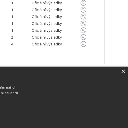
1
Oficiální výsledky
1
Oficiální výsledky
1
Oficiální výsledky
1
Oficiální výsledky
1
Oficiální výsledky
2
Oficiální výsledky
4
Oficiální výsledky
×
SW vybavení
Pro měření, zpracování a publikaci
ním našich
výsledků používáme software vyvinutý na
ání souborů
zakázku. Lze online publikovat výsledky
komentátorovi na obrazovky a s
nepatrným zpožděním na webových
stránkách.
edky
Seriály
Služby
Technologie
Partneři
Kontakty