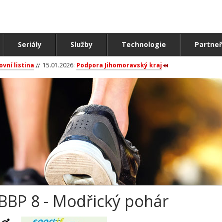
Seriály
Služby
Technologie
Partneř
ovní listina
15.01.2026:
Podpora Jihomoravský kraj
BBP 8 - Modřický pohár