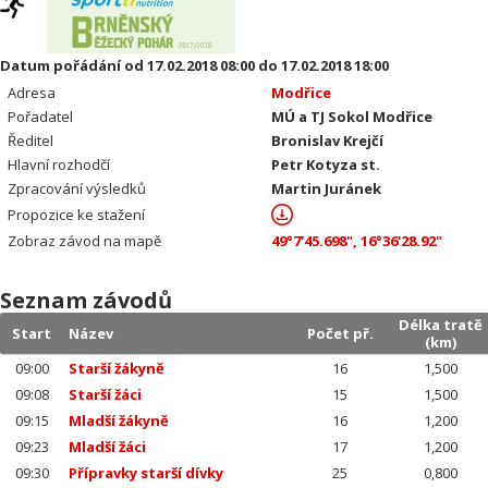
Datum pořádání od 17.02.2018 08:00 do 17.02.2018 18:00
Adresa
Modřice
Pořadatel
MÚ a TJ Sokol Modřice
Ředitel
Bronislav Krejčí
Hlavní rozhodčí
Petr Kotyza st.
Zpracování výsledků
Martin Juránek
Propozice ke stažení
Zobraz závod na mapě
49°7'45.698", 16°36'28.92"
Seznam závodů
Délka tratě
Start
Název
Počet př.
(km)
09:00
Starší žákyně
16
1,500
09:08
Starší žáci
15
1,500
09:15
Mladší žákyně
16
1,200
09:23
Mladší žáci
17
1,200
09:30
Přípravky starší dívky
25
0,800