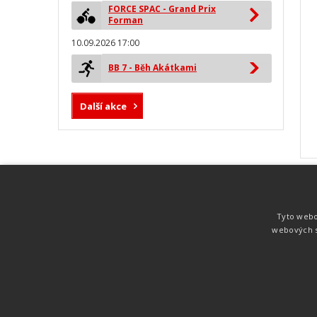
FORCE SPAC - Grand Prix
Forman
10.09.2026 17:00
BB 7 - Běh Akátkami
Další akce
MYLAPS ProChip
Nejspolehlivější a nejpřesnější čipová
Tyto webo
technologie od společnosti MYLAPS. Tato
webových s
technologie je používána na olympijských
hrách pro měření cyklistiky, MTB,
triatlonu, biatlonu, lyžování,
rychlobruslení.
Atletika
UNI
© 2011-2015
. Publikování a šíření obsahu je bez pís