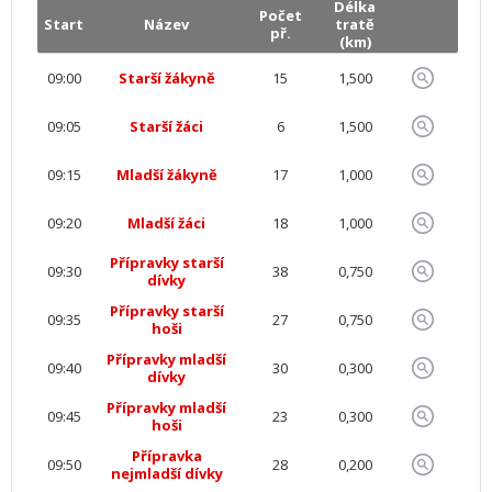
Délka
Počet
Start
Název
tratě
př.
(km)
09:00
Starší žákyně
15
1,500
09:05
Starší žáci
6
1,500
09:15
Mladší žákyně
17
1,000
09:20
Mladší žáci
18
1,000
Přípravky starší
09:30
38
0,750
dívky
Přípravky starší
09:35
27
0,750
hoši
Přípravky mladší
09:40
30
0,300
dívky
Přípravky mladší
09:45
23
0,300
hoši
Přípravka
09:50
28
0,200
nejmladší dívky