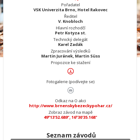
Pořadatel
VSK Univerzita Brno, Hotel Rakovec
Ředitel
V. Knobloch
Hlavní rozhodčí
Petr Kotyza st.
Technický delegát
Karel Zadák
Zpracování výsledků
Martin Juránek, Martin Süss
Propozice ke stažení
Fotogalerie (podívejte se)
Odkaz na O akci
http://www.brnenskybezeckypohar.cz/
Zobraz závod na mapě
49°13'52.689", 16°30'35.168"
Seznam závodů