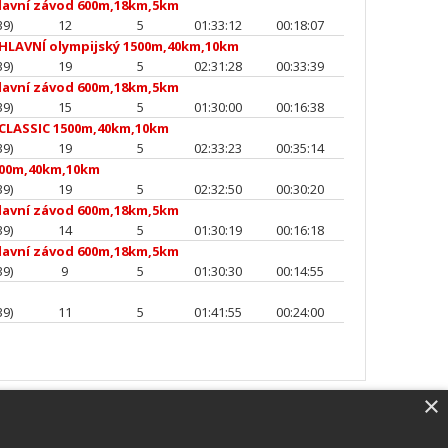
lavní závod 600m,18km,5km
39)
12
5
01:33:12
00:18:07
HLAVNÍ olympijský 1500m,40km,10km
39)
19
5
02:31:28
00:33:39
lavní závod 600m,18km,5km
39)
15
5
01:30:00
00:16:38
CLASSIC 1500m,40km,10km
39)
19
5
02:33:23
00:35:14
500m,40km,10km
39)
19
5
02:32:50
00:30:20
lavní závod 600m,18km,5km
39)
14
5
01:30:19
00:16:18
lavní závod 600m,18km,5km
39)
9
5
01:30:30
00:14:55
39)
11
5
01:41:55
00:24:00
×
SW vybavení