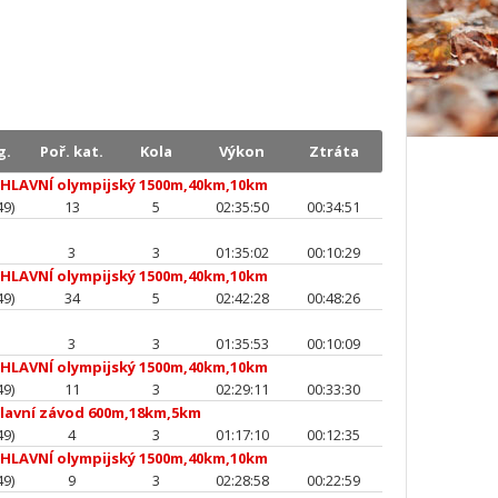
g.
Poř. kat.
Kola
Výkon
Ztráta
-
HLAVNÍ olympijský 1500m,40km,10km
49)
13
5
02:35:50
00:34:51
3
3
01:35:02
00:10:29
-
HLAVNÍ olympijský 1500m,40km,10km
49)
34
5
02:42:28
00:48:26
3
3
01:35:53
00:10:09
-
HLAVNÍ olympijský 1500m,40km,10km
49)
11
3
02:29:11
00:33:30
lavní závod 600m,18km,5km
49)
4
3
01:17:10
00:12:35
-
HLAVNÍ olympijský 1500m,40km,10km
49)
9
3
02:28:58
00:22:59