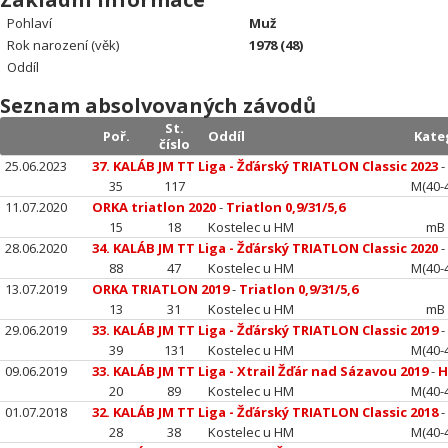
Pohlaví
Muž
Rok narození (věk)
1978 (48)
Oddíl
Seznam absolvovaných závodů
St.
Poř.
Oddíl
Kate
číslo
25.06.2023
37. KALÁB JM TT Liga - Žďárský TRIATLON Classic 2023
35
117
M(40-
11.07.2020
ORKA triatlon 2020
-
Triatlon 0,9/31/5,6
15
18
Kostelec u HM
mB
28.06.2020
34. KALÁB JM TT Liga - Žďárský TRIATLON Classic 2020
88
47
Kostelec u HM
M(40-
13.07.2019
ORKA TRIATLON 2019
-
Triatlon 0,9/31/5,6
13
31
Kostelec u HM
mB
29.06.2019
33. KALÁB JM TT Liga - Žďárský TRIATLON Classic 2019
39
131
Kostelec u HM
M(40-
09.06.2019
33. KALÁB JM TT Liga - Xtrail Žďár nad Sázavou 2019
-
H
20
89
Kostelec u HM
M(40-
01.07.2018
32. KALÁB JM TT Liga - Žďárský TRIATLON Classic 2018
28
38
Kostelec u HM
M(40-