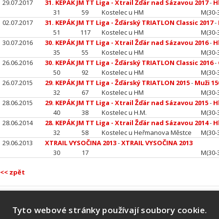
29.07.2017
31. KEPÁK JM TT Liga - Xtrail Žďár nad Sázavou 2017
-
H
31
59
Kostelec u HM
M(30-
02.07.2017
31. KEPÁK JM TT Liga - Žďárský TRIATLON Classic 2017
-
51
117
Kostelec u HM
M(30-
30.07.2016
30. KEPÁK JM TT Liga - Xtrail Žďár nad Sázavou 2016
-
H
35
55
Kostelec u HM
M(30-
26.06.2016
30. KEPÁK JM TT Liga - Žďárský TRIATLON Classic 2016
-
50
92
Kostelec u HM
M(30-
26.07.2015
29. KEPÁK JM TT Liga - Žďárský TRIATLON 2015
-
Muži 1
32
67
Kostelec u HM
M(30-
28.06.2015
29. KEPÁK JM TT Liga - Xtrail Žďár nad Sázavou 2015
-
H
40
38
Kostelec u H.M.
M(30-
28.06.2014
28. KEPÁK JM TT Liga - Xtrail Žďár nad Sázavou 2014
-
H
32
58
Kostelec u Heřmanova Městce
M(30-
29.06.2013
XTRAIL VYSOČINA 2013
-
XTRAIL VYSOČINA 2013
30
17
M(30-
<< zpět
Tyto webové stránky používají soubory cookie.
Náš tým