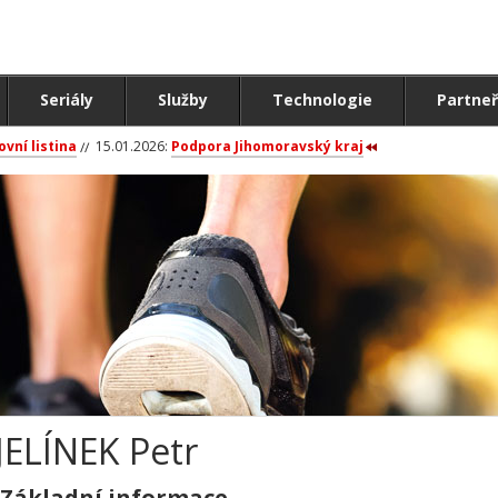
Seriály
Služby
Technologie
Partneř
ovní listina
15.01.2026:
Podpora Jihomoravský kraj
JELÍNEK Petr
Základní informace