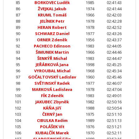
85
BORKOVEC Luděk
1985
02:41:43
86
ŽVEJKAL Jakub
1974
02:41:44
87
KRUML Tomáš
1966
02:42:03
88
JELÍNEK Petr
1978
02:42:28
89
HERAN Robert
1978
02:42:52
90
SCHWARZ Daniel
1977
02:43:26
91
ORNER Zdeněk
1956
02:43:37
92
PACHECO Edinson
1983
02:44:05
93
ŠIMUNEK Martin
1966
02:44:46
94
ŠENKÝŘ Michal
1983
02:44:47
95
JEŘÁBKOVÁ Jana
1998
02:45:25
96
VYROUBAL Michal
1968
02:45:34
97
GOČALTOVSKÝ Ladislav
1960
02:45:46
98
SVĚTINSKÝ Radek
1977
02:46:07
99
MARKOVÁ Ladislava
1978
02:47:04
100
FÍK Zdeněk
1983
02:49:01
101
JAKUBEC Zbyněk
1982
02:50:16
102
KÁŇA Jiří
1988
02:50:54
103
ČERNÝ Jan
1975
02:51:10
104
CIBULKA Radim
1989
02:51:13
105
POLÁŠEK Vít
1976
02:51:21
106
KUBALČÍK Marek
1970
02:52:11