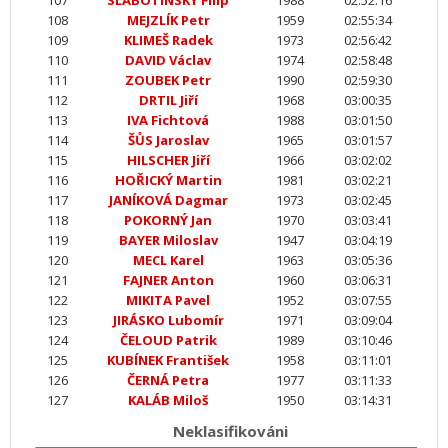
107
SLABOTINSKÝ Filip
1988
02:52:16
108
MEJZLÍK Petr
1959
02:55:34
109
KLIMEŠ Radek
1973
02:56:42
110
DAVID Václav
1974
02:58:48
111
ZOUBEK Petr
1990
02:59:30
112
DRTIL Jiří
1968
03:00:35
113
IVA Fichtová
1988
03:01:50
114
ŠŮS Jaroslav
1965
03:01:57
115
HILSCHER Jiří
1966
03:02:02
116
HOŘICKÝ Martin
1981
03:02:21
117
JANÍKOVÁ Dagmar
1973
03:02:45
118
POKORNÝ Jan
1970
03:03:41
119
BAYER Miloslav
1947
03:04:19
120
MECL Karel
1963
03:05:36
121
FAJNER Anton
1960
03:06:31
122
MIKITA Pavel
1952
03:07:55
123
JIRÁSKO Lubomír
1971
03:09:04
124
ČELOUD Patrik
1989
03:10:46
125
KUBÍNEK František
1958
03:11:01
126
ČERNÁ Petra
1977
03:11:33
127
KALÁB Miloš
1950
03:14:31
Neklasifikováni