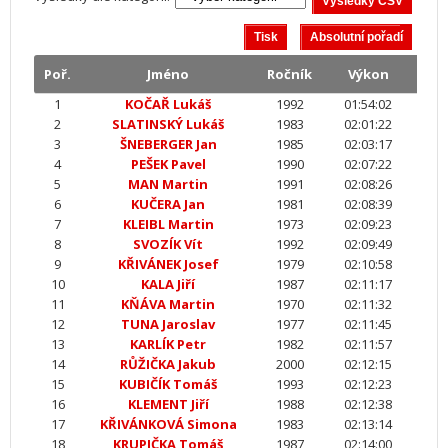
Poř.
Jméno
Ročník
Výkon
1
KOČAŘ Lukáš
1992
01:54:02
2
SLATINSKÝ Lukáš
1983
02:01:22
3
ŠNEBERGER Jan
1985
02:03:17
4
PEŠEK Pavel
1990
02:07:22
5
MAN Martin
1991
02:08:26
6
KUČERA Jan
1981
02:08:39
7
KLEIBL Martin
1973
02:09:23
8
SVOZÍK Vít
1992
02:09:49
9
KŘIVÁNEK Josef
1979
02:10:58
10
KALA Jiří
1987
02:11:17
11
KŇÁVA Martin
1970
02:11:32
12
TUNA Jaroslav
1977
02:11:45
13
KARLÍK Petr
1982
02:11:57
14
RŮŽIČKA Jakub
2000
02:12:15
15
KUBIČÍK Tomáš
1993
02:12:23
16
KLEMENT Jiří
1988
02:12:38
17
KŘIVÁNKOVÁ Simona
1983
02:13:14
18
KRUPIČKA Tomáš
1987
02:14:00