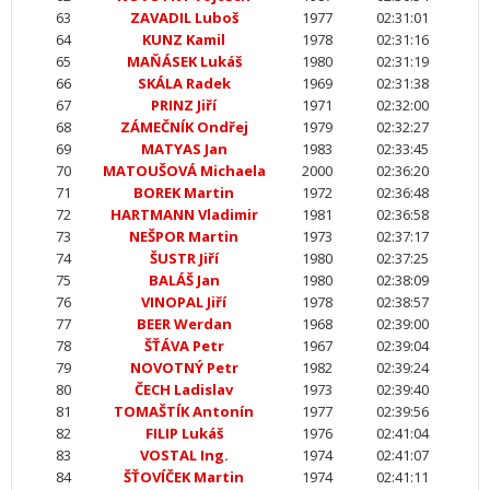
63
ZAVADIL Luboš
1977
02:31:01
64
KUNZ Kamil
1978
02:31:16
65
MAŇÁSEK Lukáš
1980
02:31:19
66
SKÁLA Radek
1969
02:31:38
67
PRINZ Jiří
1971
02:32:00
68
ZÁMEČNÍK Ondřej
1979
02:32:27
69
MATYAS Jan
1983
02:33:45
70
MATOUŠOVÁ Michaela
2000
02:36:20
71
BOREK Martin
1972
02:36:48
72
HARTMANN Vladimir
1981
02:36:58
73
NEŠPOR Martin
1973
02:37:17
74
ŠUSTR Jiří
1980
02:37:25
75
BALÁŠ Jan
1980
02:38:09
76
VINOPAL Jiří
1978
02:38:57
77
BEER Werdan
1968
02:39:00
78
ŠŤÁVA Petr
1967
02:39:04
79
NOVOTNÝ Petr
1982
02:39:24
80
ČECH Ladislav
1973
02:39:40
81
TOMAŠTÍK Antonín
1977
02:39:56
82
FILIP Lukáš
1976
02:41:04
83
VOSTAL Ing.
1974
02:41:07
84
ŠŤOVÍČEK Martin
1974
02:41:11