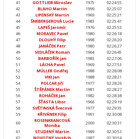
41
GOTTLIEB Miroslav
1975
02:24:55
42
BLAHO Martin
1999
02:25:07
43
LIPENSKÝ Martin
1969
02:25:21
44
ŠNEBERGEROVÁ Lucie
1983
02:25:41
45
LAPEŠ Jaromír
1976
02:25:53
46
MORAVEC Pavel
1980
02:26:18
47
DLOUHÝ Filip
1998
02:26:20
48
JANÁČEK Petr
1980
02:26:27
49
SEDLÁČEK Roman
1964
02:26:45
50
BARBOŘÍK jan
1983
02:27:06
51
LÁCHA Pavel
1969
02:27:53
52
MÜLLER Ondřej
1988
02:28:08
53
VIKI Jan
1988
02:28:21
54
POLCAR Jiří
1977
02:28:26
55
ŠTĚPÁNEK Martin
1981
02:28:27
56
ROHÁČEK Jan
1982
02:28:38
57
ŠŤASTA Libor
1966
02:29:19
58
SVĚTINSKÁ Švecová
1977
02:29:35
59
KŘIVÁNEK Filip
1991
02:30:08
ROSENKRANCOVÁ
60
2000
02:30:31
Monika
61
STUDENÝ Martin
1989
02:30:53
62
NOVOTNÝ Vojtěch
1987
02:30:54