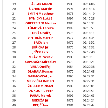
19
TÁSLAR Marek
1988
02:14:06
20
ŠICHAN Martin
1991
02:14:16
21
SMITH Matthew
1978
02:14:19
22
KYNICKÝ Lukáš
1997
02:15:28
23
OBERREITER Martin
1988
02:15:33
24
TŮMOVÁ Tereza
1995
02:15:53
25
TEPLÝ Ondřej
1978
02:16:11
26
VINTRLÍK Martin
1977
02:16:34
27
BAČA Jan
1976
02:16:52
28
JUŘIČKA Jiří
1976
02:17:32
29
JEŽEK Petr
1977
02:17:40
30
MRÁZ Miroslav
1988
02:18:13
31
CAPOUŠEK Miroslav
1970
02:19:21
32
VRBA Ondřej
1984
02:20:38
33
DLABAJA Roman
1970
02:21:08
34
DARMOVZAL Jan
1990
02:22:31
35
MRKVIČKA Robert
1971
02:22:31
36
ŽOLCER Michael
1989
02:23:05
37
DOKOUPIL Petr
1977
02:23:51
38
PÁRAL Marek
1996
02:24:05
39
NEKUŽA Jiří
1979
02:24:21
40
KREJČÍ Ivo
1981
02:24:42