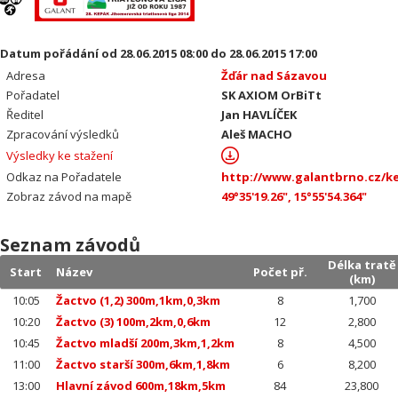
Datum pořádání od 28.06.2015 08:00 do 28.06.2015 17:00
Adresa
Žďár nad Sázavou
Pořadatel
SK AXIOM OrBiTt
Ředitel
Jan HAVLÍČEK
Zpracování výsledků
Aleš MACHO
Výsledky ke stažení
Odkaz na Pořadatele
http://www.galantbrno.cz/ke
Zobraz závod na mapě
49°35'19.26", 15°55'54.364"
Seznam závodů
Délka tratě
Start
Název
Počet př.
(km)
10:05
Žactvo (1,2) 300m,1km,0,3km
8
1,700
10:20
Žactvo (3) 100m,2km,0,6km
12
2,800
10:45
Žactvo mladší 200m,3km,1,2km
8
4,500
11:00
Žactvo starší 300m,6km,1,8km
6
8,200
13:00
Hlavní závod 600m,18km,5km
84
23,800