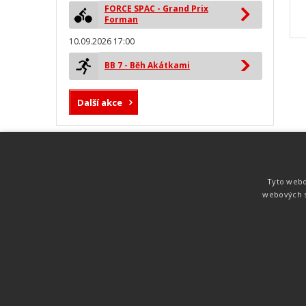
FORCE SPAC - Grand Prix
Forman
10.09.2026 17:00
BB 7 - Běh Akátkami
Další akce
MYLAPS ProChip
Nejspolehlivější a nejpřesnější čipová
Tyto webo
technologie od společnosti MYLAPS. Tato
webových s
technologie je používána na olympijských
hrách pro měření cyklistiky, MTB,
triatlonu, biatlonu, lyžování,
rychlobruslení.
Atletika
UNI
© 2011-2015
. Publikování a šíření obsahu je bez pís
zakázáno.
Zabýváme se časomírou, výsledkovým servisem na různých malých i velkých spo