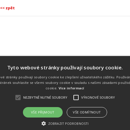
<< zpět
Tyto webové stránky používají soubory cookie.
Náš tým
Náš tým je schopen na profesionální
vé stránky používají soubory cookie ke zlepšení uživatelského zážitku. Používá
úrovni zajistit pořádání sportovních
tránek souhlasíte se všemi soubory cookie v souladu s našimi zásadami použív
soutěží. Organizaci závodů, registraci na
místě, měření, zpracování a publikaci
cookie.
Více informací
výsledků.
NEZBYTNĚ NUTNÉ SOUBORY
VÝKONOVÉ SOUBORY
VŠE PŘIJMOUT
VŠE ODMÍTNOUT
emného souhlasu
Kalendář akcí
Úvod
Výsl
ZOBRAZIT PODROBNOSTI
rtovních akcích a také