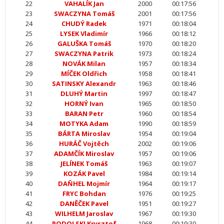
22
VAHALÍK Jan
2000
00:17:56
23
SWACZYNA Tomáš
2001
00:17:56
24
CHUDÝ Radek
1971
00:18:04
25
LYSEK Vladimír
1966
00:18:12
26
GALUŠKA Tomáš
1970
00:18:20
27
SWACZYNA Patrik
1973
00:18:24
28
NOVÁK Milan
1957
00:18:34
29
MÍČEK Oldřich
1958
00:18:41
30
SATINSKY Alexandr
1963
00:18:46
31
DLUHÝ Martin
1997
00:18:47
32
HORNÝ Ivan
1965
00:18:50
33
BARAN Petr
1960
00:18:54
34
MOTYKA Adam
1990
00:18:59
35
BÁRTA Miroslav
1954
00:19:04
36
HURÁČ Vojtěch
2002
00:19:06
37
ADAMČÍK Miroslav
1957
00:19:06
38
JELÍNEK Tomáš
1963
00:19:07
39
KOZÁK Pavel
1984
00:19:14
40
DAŇHEL Mojmír
1964
00:19:17
41
FRYC Bohdan
1976
00:19:25
42
DANĚČEK Pavel
1951
00:19:27
43
WILHELM Jaroslav
1967
00:19:30
44
PODOLSKI Krysztof
1968
00:19:30