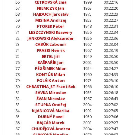
66
CETKOVSKÁ Ema
1999
00:22:16
67
NIEMCZYK Jan
1963
00:22:20
68
HAJDUCH Jaroslav
1975
00:22:23
69
MISINA Andrzej
1953
00:22:27
70
FTOREK Peter
1948
00:22:31
71
LESZCZYNSKI Ksawery
1956
00:22:34
72
JANKOWSKI Aleksander
1956
00:22:36
73
CABÚK Ľubomír
1967
00:23:04
74
PRASKI Henrik
1967
00:23:19
75
ERTEL Jiří
1949
00:23:50
76
KAŠPAŘÍK Jan
2002
00:23:50
77
PĚGŘIMEK Milan
1954
00:24:27
78
KONTÚR Milan
1960
00:24:33
79
POLÁIK Anton
1973
00:25:10
80
CHRASTINA_ST František
1966
00:26:10
81
SAVKA Miroslav
1955
00:26:18
82
ŠVAN Miroslav
1967
00:26:43
83
STUPKA Ondřej
2004
00:27:02
84
KIJANICOVÁ Marika
1992
00:27:05
85
DUBNÝ Pavel
1950
00:27:06
86
BAJCÁR Marek
2003
00:27:27
87
CHUDĚJOVÁ Andrea
2004
00:27:47
88
SLIVKOVÁ Monika
1978
00:28:07