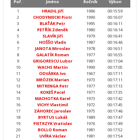
Poř.
Jméno
Ročník
Výkon
1
HRADIL Jiří
1986
00:15:59
2
CHODYNIECKI Piotr
1990
00:16:07
3
BLAŤÁK Petr
1995
00:16:11
4
PETŘÍK Zdeněk
1980
00:16:14
5
SLAVÍK Jiří
1979
00:16:41
6
HOŠŠO Vlado
1987
00:16:46
7
JANOTA Miroslav
1978
00:16:51
8
GALATÍK Roman
1977
00:16:55
9
GRIGORESCU Lubor
1981
00:17:04
10
WACHS Martin
1990
00:17:05
11
ODVÁRKA Ivo
1967
00:17:11
12
MRÓZEK Marian
1973
00:17:11
13
MITRENGA Petr
1977
00:17:13
14
KOKEŠ Pacel
1971
00:17:35
15
MACHOTKA Karel
1973
00:17:42
16
VICHY Vlastimil
1972
00:17:45
17
ZÁHOREC Jaroslav
1975
00:17:46
18
BYRTUS Lukáš
1989
00:17:47
19
PIETRZYK Vratislav
1976
00:17:49
20
BOLLO Roman
1981
00:17:52
21
UVÍRA Václav
1981
00:17:54