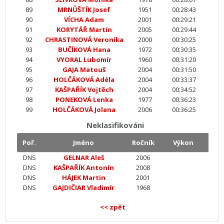
89
MRNŮŠTÍK Josef
1951
00:28:43
90
VÍCHA Adam
2001
00:29:21
91
KORYTÁŘ Martin
2005
00:29:44
92
CHRASTINOVÁ Veronika
2000
00:30:25
93
BUČÍKOVÁ Hana
1972
00:30:35
94
VYORAL Lubomír
1960
00:31:20
95
GAJA Matouš
2004
00:31:50
96
HOLČÁKOVÁ Adéla
2004
00:33:37
97
KAŠPAŘÍK Vojtěch
2004
00:34:52
98
PONEKOVÁ Lenka
1977
00:36:23
99
HOLČÁKOVÁ Jolana
2006
00:36:25
Neklasifikováni
Poř.
Jméno
Ročník
Výkon
DNS
GELNAR Aleš
2006
DNS
KAŠPAŘÍK Antonín
2008
DNS
HÁJEK Martin
2001
DNS
GAJDIČIAR Vladimír
1968
<< zpět