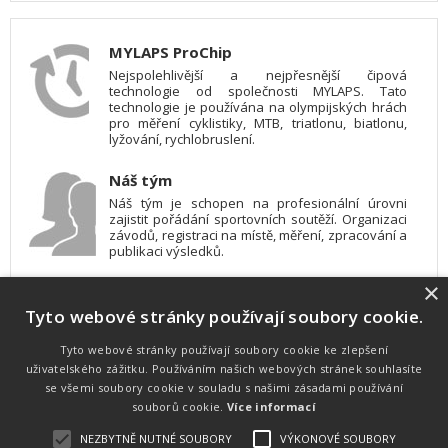
MYLAPS ProChip
Nejspolehlivější a nejpřesnější čipová
technologie od společnosti MYLAPS. Tato
technologie je používána na olympijských hrách
pro měření cyklistiky, MTB, triatlonu, biatlonu,
lyžování, rychlobruslení.
Náš tým
Náš tým je schopen na profesionální úrovni
zajistit pořádání sportovních soutěží. Organizaci
závodů, registraci na místě, měření, zpracování a
publikaci výsledků.
×
SW vybavení
Tyto webové stránky používají soubory cookie.
Pro měření, zpracování a publikaci výsledků
používáme software vyvinutý na zakázku. Lze
online publikovat výsledky komentátorovi na
Tyto webové stránky používají soubory cookie ke zlepšení
obrazovky a s nepatrným zpožděním na
uživatelského zážitku. Používáním našich webových stránek souhlasíte
webových stránkách.
se všemi soubory cookie v souladu s našimi zásadami používání
souborů cookie.
Více informací
NEZBYTNĚ NUTNÉ SOUBORY
VÝKONOVÉ SOUBORY