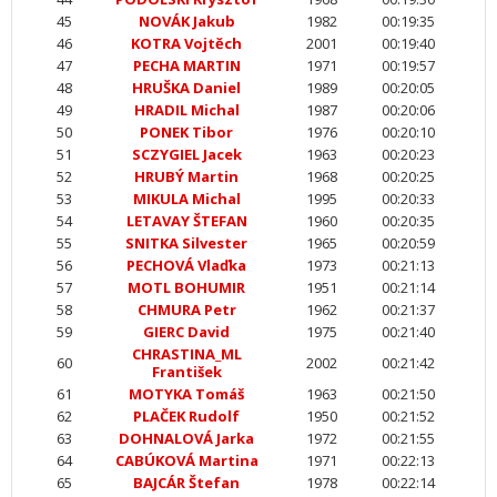
45
NOVÁK Jakub
1982
00:19:35
46
KOTRA Vojtěch
2001
00:19:40
47
PECHA MARTIN
1971
00:19:57
48
HRUŠKA Daniel
1989
00:20:05
49
HRADIL Michal
1987
00:20:06
50
PONEK Tibor
1976
00:20:10
51
SCZYGIEL Jacek
1963
00:20:23
52
HRUBÝ Martin
1968
00:20:25
53
MIKULA Michal
1995
00:20:33
54
LETAVAY ŠTEFAN
1960
00:20:35
55
SNITKA Silvester
1965
00:20:59
56
PECHOVÁ Vlaďka
1973
00:21:13
57
MOTL BOHUMIR
1951
00:21:14
58
CHMURA Petr
1962
00:21:37
59
GIERC David
1975
00:21:40
CHRASTINA_ML
60
2002
00:21:42
František
61
MOTYKA Tomáš
1963
00:21:50
62
PLAČEK Rudolf
1950
00:21:52
63
DOHNALOVÁ Jarka
1972
00:21:55
64
CABÚKOVÁ Martina
1971
00:22:13
65
BAJCÁR Štefan
1978
00:22:14