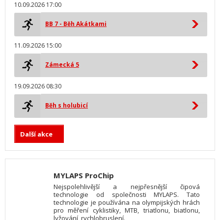
10.09.2026 17:00
BB 7 - Běh Akátkami
11.09.2026 15:00
Zámecká 5
19.09.2026 08:30
Běh s holubicí
Další akce
MYLAPS ProChip
Nejspolehlivější a nejpřesnější čipová
technologie od společnosti MYLAPS. Tato
technologie je používána na olympijských hrách
pro měření cyklistiky, MTB, triatlonu, biatlonu,
lyžování, rychlobruslení.