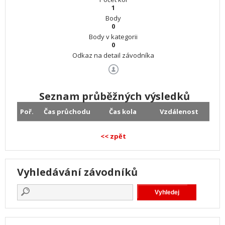
1
Body
0
Body v kategorii
0
Odkaz na detail závodníka
Seznam průběžných výsledků
Poř.
Čas průchodu
Čas kola
Vzdálenost
<< zpět
Vyhledávání závodníků