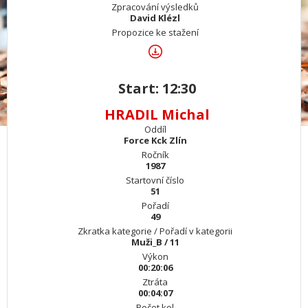
Zpracování výsledků
David Klézl
Propozice ke stažení
Start: 12:30
HRADIL Michal
Oddíl
Force Kck Zlín
Ročník
1987
Startovní číslo
51
Pořadí
49
Zkratka kategorie / Pořadí v kategorii
Muži_B / 11
Výkon
00:20:06
Ztráta
00:04:07
Počet kol