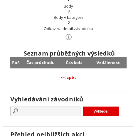
Body
0
Body v kategorii
0
Odkaz na detail závodníka
Seznam průběžných výsledků
Poř.
Čas průchodu
Čas kola
Vzdálenost
<< zpět
Vyhledávání závodníků
Přehled nejbližších akcí