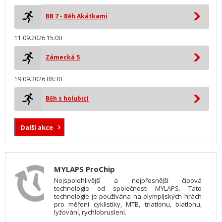
BB 7 - Běh Akátkami
11.09.2026 15:00
Zámecká 5
19.09.2026 08:30
Běh s holubicí
Další akce
MYLAPS ProChip
Nejspolehlivější a nejpřesnější čipová
technologie od společnosti MYLAPS. Tato
technologie je používána na olympijských hrách
pro měření cyklistiky, MTB, triatlonu, biatlonu,
lyžování, rychlobruslení.