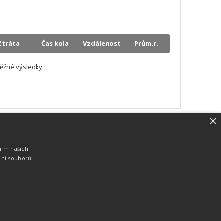
Ztráta
Čas kola
Vzdálenost
Prům.r.
ěžné výsledky.
×
SW vybavení
Pro měření, zpracování a publikaci
ním našich
výsledků používáme software vyvinutý na
ání souborů
zakázku. Lze online publikovat výsledky
komentátorovi na obrazovky a s
nepatrným zpožděním na webových
stránkách.
edky
Seriály
Služby
Technologie
Partneři
Kontakty