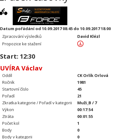
Datum pořádání od 10.09.2017 08:45 do 10.09.2017 18:00
Zpracování výsledků
David Klézl
Propozice ke stažení
Start: 12:30
UVÍRA Václav
Oddíl
CK Orlík Orlová
Ročník
1981
Startovní číslo
45
Pořadí
21
Zkratka kategorie / Pořadí v kategorii
Muži_B / 7
Výkon
00:17:54
Ztráta
00:01:55
Počet kol
1
Body
0
Body v kategorii
0