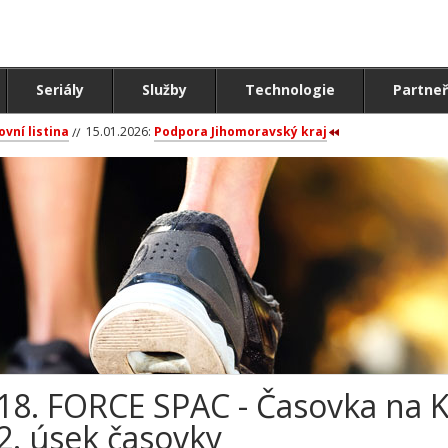
Seriály
Služby
Technologie
Partneř
ovní listina
15.01.2026:
Podpora Jihomoravský kraj
18. FORCE SPAC - Časovka na 
2. úsek časovky