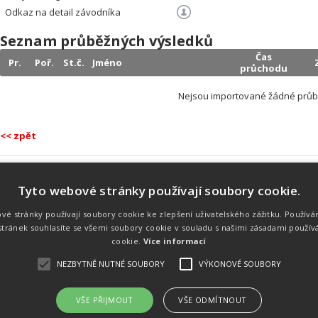
Odkaz na detail závodníka
Seznam průběžných výsledků
Čas
Pr.
Poř.
St.č.
Jméno
průchodu
Nejsou importované žádné průb
<< zpět
Tyto webové stránky používají soubory cookie.
Náš tým
Náš tým je schopen na profesionální
vé stránky používají soubory cookie ke zlepšení uživatelského zážitku. Používá
úrovni zajistit pořádání sportovních
tránek souhlasíte se všemi soubory cookie v souladu s našimi zásadami použív
soutěží. Organizaci závodů, registraci na
místě, měření, zpracování a publikaci
cookie.
Více informací
výsledků.
NEZBYTNĚ NUTNÉ SOUBORY
VÝKONOVÉ SOUBORY
VŠE PŘIJMOUT
VŠE ODMÍTNOUT
emného souhlasu
Kalendář akcí
Úvod
Výsl