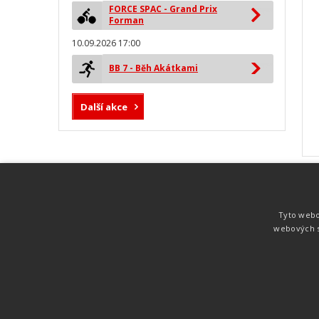
FORCE SPAC - Grand Prix
Forman
10.09.2026 17:00
BB 7 - Běh Akátkami
Další akce
MYLAPS ProChip
Nejspolehlivější a nejpřesnější čipová
Tyto webo
technologie od společnosti MYLAPS. Tato
webových s
technologie je používána na olympijských
hrách pro měření cyklistiky, MTB,
triatlonu, biatlonu, lyžování,
rychlobruslení.
Atletika
UNI
© 2011-2015
. Publikování a šíření obsahu je bez pís