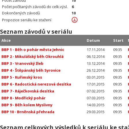
Počet závodů
10
Počet počítaných závodů do celk.výsl.
6
Dokončených závodů
10
Propozice seriálu ke stažení
Seznam závodů v seriálu
Akce
Datum
Start
BBP 1 - Běh o pohár města Jehnic
17.11.2014
09:35
BBP 2 - Mikulášský běh Okrouhlá
06.12.2014
09:35
BBP 3 - Vranovský žleb
13.12.2014
09:35
BBP 4 - Štěpánský běh Syrovice
26.12.2014
09:35
BBP 5 - Kuřimský kros
03.01.2015
09:35
BBP 6 - Radostická nerezová desítka
17.01.2015
09:35
BBP 7 - Ráječkovská desítka
07.02.2015
09:35
BBP 8 - Modřický pohár
07.03.2015
09:35
BBP 9 - Běh kolem Myslivny
14.03.2015
09:35
BBP 10 - Brněnská přehrada
29.03.2015
09:35
Seznam celkových výsledků k seriálu ke sta