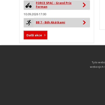
FORCE SPAC - Grand Prix
Forman
10.09.2026 17:00
BB 7 - Běh Akátkami
Další akce
MYLAPS ProChip
Nejspolehlivější a nejpřesnější čipová
Tyto webo
technologie od společnosti MYLAPS. Tato
webových s
technologie je používána na olympijských
hrách pro měření cyklistiky, MTB,
triatlonu, biatlonu, lyžování,
rychlobruslení.
Atletika
UNI
© 2011-2015
. Publikování a šíření obsahu je bez pís
zakázáno.
Zabýváme se časomírou, výsledkovým servisem na různých malých i velkých spo