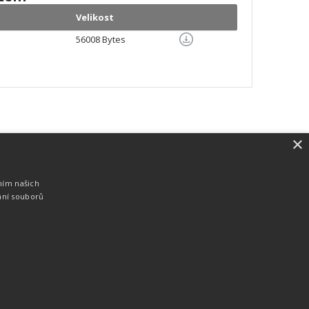
Velikost
56008 Bytes
×
SW vybavení
Pro měření, zpracování a publikaci
ním našich
výsledků používáme software vyvinutý na
ání souborů
zakázku. Lze online publikovat výsledky
komentátorovi na obrazovky a s
nepatrným zpožděním na webových
stránkách.
edky
Seriály
Služby
Technologie
Partneři
Kontakty
Vyrobeno ve studiu
M square s.r.o.