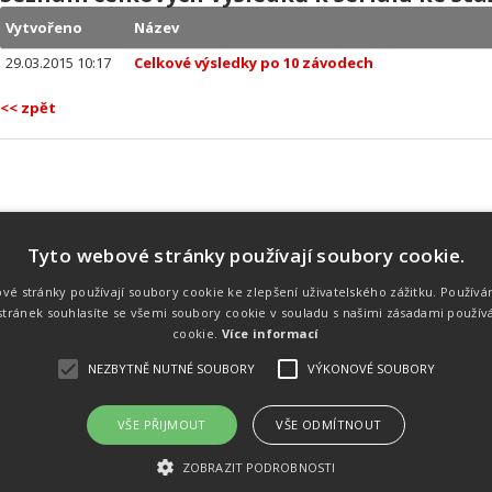
Vytvořeno
Název
29.03.2015 10:17
Celkové výsledky po 10 závodech
<< zpět
Tyto webové stránky používají soubory cookie.
Náš tým
Náš tým je schopen na profesionální
vé stránky používají soubory cookie ke zlepšení uživatelského zážitku. Používá
úrovni zajistit pořádání sportovních
tránek souhlasíte se všemi soubory cookie v souladu s našimi zásadami použív
soutěží. Organizaci závodů, registraci na
místě, měření, zpracování a publikaci
cookie.
Více informací
výsledků.
NEZBYTNĚ NUTNÉ SOUBORY
VÝKONOVÉ SOUBORY
VŠE PŘIJMOUT
VŠE ODMÍTNOUT
emného souhlasu
Kalendář akcí
Úvod
Výsl
ZOBRAZIT PODROBNOSTI
rtovních akcích a také