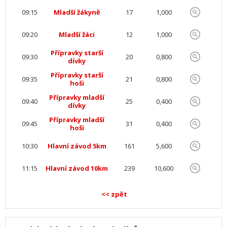
09:15
Mladší žákyně
17
1,000
09:20
Mladší žáci
12
1,000
Přípravky starší
09:30
20
0,800
dívky
Přípravky starší
09:35
21
0,800
hoši
Přípravky mladší
09:40
25
0,400
dívky
Přípravky mladší
09:45
31
0,400
hoši
10:30
Hlavní závod 5km
161
5,600
11:15
Hlavní závod 10km
239
10,600
<< zpět