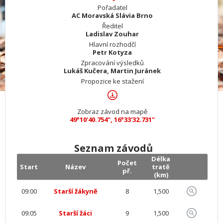
Pořadatel
AC Moravská Slávia Brno
Ředitel
Ladislav Zouhar
Hlavní rozhodčí
Petr Kotyza
Zpracování výsledků
Lukáš Kučera, Martin Juránek
Propozice ke stažení
Zobraz závod na mapě
49°10'40.754", 16°33'32.731"
Seznam závodů
Délka
Počet
Start
Název
tratě
př.
(km)
09:00
Starší žákyně
8
1,500
09:05
Starší žáci
9
1,500