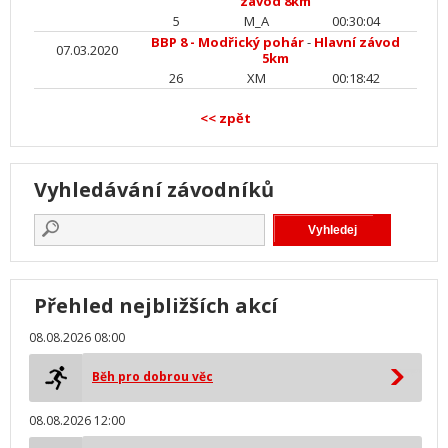
závod 8km
5
M_A
00:30:04
BBP 8 - Modřický pohár
-
Hlavní závod
07.03.2020
5km
26
XM
00:18:42
<< zpět
Vyhledávání závodníků
Přehled nejbližších akcí
08.08.2026 08:00
Běh pro dobrou věc
08.08.2026 12:00