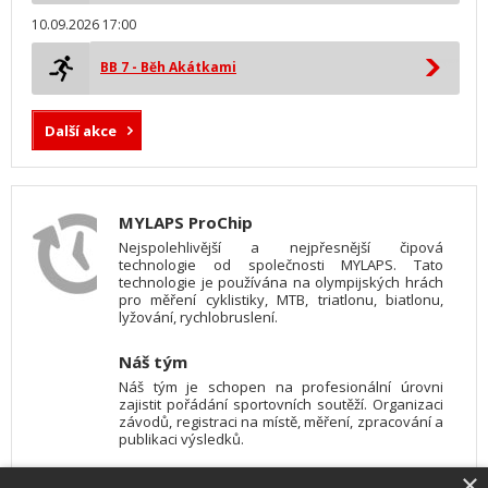
10.09.2026 17:00
BB 7 - Běh Akátkami
Další akce
MYLAPS ProChip
Nejspolehlivější a nejpřesnější čipová
technologie od společnosti MYLAPS. Tato
technologie je používána na olympijských hrách
pro měření cyklistiky, MTB, triatlonu, biatlonu,
lyžování, rychlobruslení.
Náš tým
Náš tým je schopen na profesionální úrovni
zajistit pořádání sportovních soutěží. Organizaci
závodů, registraci na místě, měření, zpracování a
publikaci výsledků.
×
SW vybavení