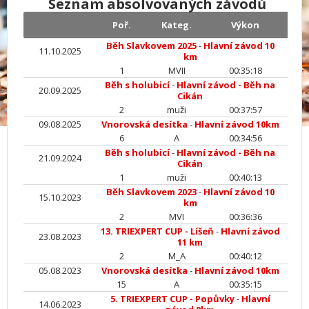
Seznam absolvovaných závodů
Poř.
Kateg.
Výkon
Běh Slavkovem 2025
-
Hlavní závod 10
11.10.2025
km
1
MVII
00:35:18
Běh s holubicí
-
Hlavní závod - Běh na
20.09.2025
Cikán
2
muži
00:37:57
09.08.2025
Vnorovská desítka
-
Hlavní závod 10km
6
A
00:34:56
Běh s holubicí
-
Hlavní závod - Běh na
21.09.2024
Cikán
1
muži
00:40:13
Běh Slavkovem 2023
-
Hlavní závod 10
15.10.2023
km
2
MVI
00:36:36
13. TRIEXPERT CUP - Líšeň
-
Hlavní závod
23.08.2023
11 km
2
M_A
00:40:12
05.08.2023
Vnorovská desítka
-
Hlavní závod 10km
15
A
00:35:15
5. TRIEXPERT CUP - Popůvky
-
Hlavní
14.06.2023