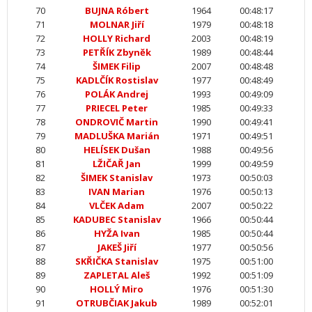
70
BUJNA Róbert
1964
00:48:17
71
MOLNAR Jiří
1979
00:48:18
72
HOLLY Richard
2003
00:48:19
73
PETŘÍK Zbyněk
1989
00:48:44
74
ŠIMEK Filip
2007
00:48:48
75
KADLČÍK Rostislav
1977
00:48:49
76
POLÁK Andrej
1993
00:49:09
77
PRIECEL Peter
1985
00:49:33
78
ONDROVIČ Martin
1990
00:49:41
79
MADLUŠKA Marián
1971
00:49:51
80
HELÍSEK Dušan
1988
00:49:56
81
LŽIČAŘ Jan
1999
00:49:59
82
ŠIMEK Stanislav
1973
00:50:03
83
IVAN Marian
1976
00:50:13
84
VLČEK Adam
2007
00:50:22
85
KADUBEC Stanislav
1966
00:50:44
86
HYŽA Ivan
1985
00:50:44
87
JAKEŠ Jiří
1977
00:50:56
88
SKŘIČKA Stanislav
1975
00:51:00
89
ZAPLETAL Aleš
1992
00:51:09
90
HOLLÝ Miro
1976
00:51:30
91
OTRUBČIAK Jakub
1989
00:52:01