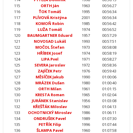
115
ORTH Ján
1963
00:56:27
116
ŤOK Tomáš
1995
00:56:34
117
PLÍVOVÁ Kristýna
2001
00:56:34
118
KOMOŇ Robin
1985
00:56:42
119
LUŽA Tomáš
1974
00:56:52
120
BAUMGARTNER Eduard
1957
00:57:29
121
NOVOSAD Lukáš
1993
00:57:51
122
MOČOL Štefan
1973
00:58:08
123
HŘÍBEK Josef
1974
00:58:19
124
LIPA Pvel
1971
00:58:27
125
SEVERA Jaroslav
1972
00:58:36
126
ZAJÍČEK Petr
1976
00:59:43
127
MĚSÍČEK Jakub
1990
01:00:06
128
MRÁZEK Dušan
1980
01:00:40
129
ORTH Milan
1961
01:01:15
130
KRESTA Roman
1965
01:02:04
131
JURÁNEK Stanislav
1956
01:03:08
132
KŘEŠŤÁK Miloslav
1963
01:04:13
133
OCHOTNICKÝ Miroslav
1986
01:06:11
134
ONDRUŠEK Pavel
1989
01:07:30
135
PETŘÍK Filip
1996
01:07:44
136
ŠLAMPA Pavel
1960
01:07:58