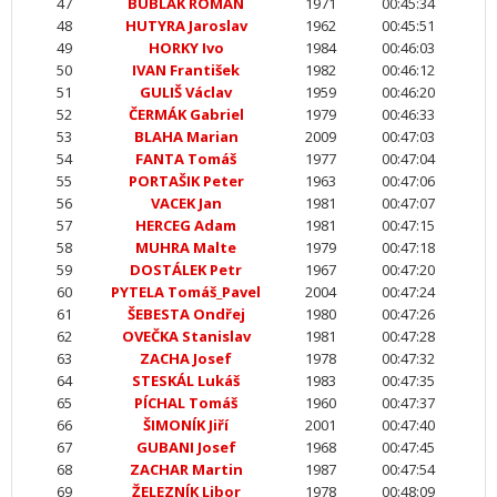
47
BUBLÁK ROMAN
1971
00:45:34
48
HUTYRA Jaroslav
1962
00:45:51
49
HORKY Ivo
1984
00:46:03
50
IVAN František
1982
00:46:12
51
GULIŠ Václav
1959
00:46:20
52
ČERMÁK Gabriel
1979
00:46:33
53
BLAHA Marian
2009
00:47:03
54
FANTA Tomáš
1977
00:47:04
55
PORTAŠIK Peter
1963
00:47:06
56
VACEK Jan
1981
00:47:07
57
HERCEG Adam
1981
00:47:15
58
MUHRA Malte
1979
00:47:18
59
DOSTÁLEK Petr
1967
00:47:20
60
PYTELA Tomáš_Pavel
2004
00:47:24
61
ŠEBESTA Ondřej
1980
00:47:26
62
OVEČKA Stanislav
1981
00:47:28
63
ZACHA Josef
1978
00:47:32
64
STESKÁL Lukáš
1983
00:47:35
65
PÍCHAL Tomáš
1960
00:47:37
66
ŠIMONÍK Jiří
2001
00:47:40
67
GUBANI Josef
1968
00:47:45
68
ZACHAR Martin
1987
00:47:54
69
ŽELEZNÍK Libor
1978
00:48:09