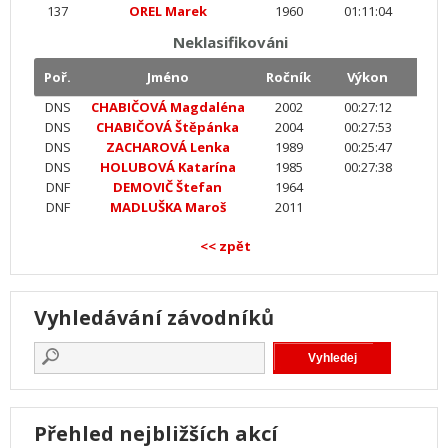
137
OREL Marek
1960
01:11:04
Neklasifikováni
Poř.
Jméno
Ročník
Výkon
DNS
CHABIČOVÁ Magdaléna
2002
00:27:12
DNS
CHABIČOVÁ Štěpánka
2004
00:27:53
DNS
ZACHAROVÁ Lenka
1989
00:25:47
DNS
HOLUBOVÁ Katarína
1985
00:27:38
DNF
DEMOVIČ Štefan
1964
DNF
MADLUŠKA Maroš
2011
<< zpět
Vyhledávání závodníků
Přehled nejbližších akcí