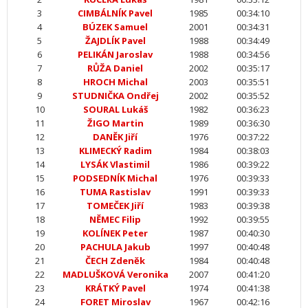
3
CIMBÁLNÍK Pavel
1985
00:34:10
4
BÚZEK Samuel
2001
00:34:31
5
ŽAJDLÍK Pavel
1988
00:34:49
6
PELIKÁN Jaroslav
1988
00:34:56
7
RŮŽA Daniel
2002
00:35:17
8
HROCH Michal
2003
00:35:51
9
STUDNIČKA Ondřej
2002
00:35:52
10
SOURAL Lukáš
1982
00:36:23
11
ŽIGO Martin
1989
00:36:30
12
DANĚK Jiří
1976
00:37:22
13
KLIMECKÝ Radim
1984
00:38:03
14
LYSÁK Vlastimil
1986
00:39:22
15
PODSEDNÍK Michal
1976
00:39:33
16
TUMA Rastislav
1991
00:39:33
17
TOMEČEK Jiří
1983
00:39:38
18
NĚMEC Filip
1992
00:39:55
19
KOLÍNEK Peter
1987
00:40:30
20
PACHULA Jakub
1997
00:40:48
21
ČECH Zdeněk
1984
00:40:48
22
MADLUŠKOVÁ Veronika
2007
00:41:20
23
KRÁTKÝ Pavel
1974
00:41:38
24
FORET Miroslav
1967
00:42:16