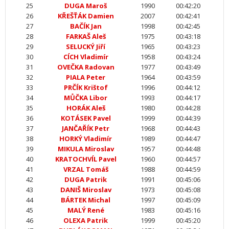
25
DUGA Maroš
1990
00:42:20
26
KŘEŠŤÁK Damien
2007
00:42:41
27
BAČÍK Jan
1998
00:42:45
28
FARKAŠ Aleš
1975
00:43:18
29
SELUCKÝ Jiří
1965
00:43:23
30
CÍCH Vladimír
1958
00:43:24
31
OVEČKA Radovan
1977
00:43:49
32
PIALA Peter
1964
00:43:59
33
PRČÍK Krištof
1996
00:44:12
34
MŮČKA Libor
1993
00:44:17
35
HORÁK Aleš
1980
00:44:28
36
KOTÁSEK Pavel
1999
00:44:39
37
JANČAŘÍK Petr
1968
00:44:43
38
HORKÝ Vladimír
1989
00:44:47
39
MIKULA Miroslav
1957
00:44:48
40
KRATOCHVÍL Pavel
1960
00:44:57
41
VRZAL Tomáš
1988
00:44:59
42
DUGA Patrik
1991
00:45:06
43
DANIŠ Miroslav
1973
00:45:08
44
BÁRTEK Michal
1997
00:45:09
45
MALÝ René
1983
00:45:16
46
OLEXA Patrik
1999
00:45:20