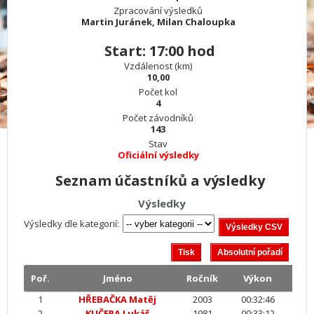
Zpracování výsledků
Martin Juránek, Milan Chaloupka
Start: 17:00 hod
Vzdálenost (km)
10,00
Počet kol
4
Počet závodníků
143
Stav
Oficiální výsledky
Seznam účastníků a výsledky
Výsledky
Výsledky dle kategorií:
Poř.
Jméno
Ročník
Výkon
1
HŘEBAČKA Matěj
2003
00:32:46
2
KUČERA Lukáš
1981
00:33:12