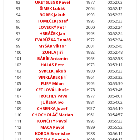
92
URETSLEGR Pavel
1977
00:52:03
93
ŠIMEK Lukáš
2004
00:52:12
94
BOREK Jakub
1993
00:52:23
95
TOMEČEK Josef
1995
00:52:23
96
LOVECKÝ Petr
2000
00:52:24
97
HRBÁČEK Jan
1993
00:52:24
98
TVARŮŽKA Tomáš
1972
00:52:24
99
MYŠÁK Viktor
2001
00:52:45
100
ZUHLA Jiří
1982
00:52:48
101
BÁBÍK Antonín
1963
00:52:58
102
HALAS Petr
1973
00:53:11
103
SVRCEK Jakub
1980
00:53:23
104
VINKLÁREK Jiří
1961
00:53:32
105
FURY Milan
1995
00:53:39
106
CETLOVÁ Libuše
1978
00:53:45
107
TRÚCHLY Pave
1977
00:54:01
108
JUŘENA Ivo
1981
00:54:02
109
CHRENKA Jozef
1957
00:54:19
110
CHOCHOLÁČ Marian
1961
00:54:57
111
KONČITÝ Pavol
1995
00:55:23
112
MACA Pavol
1989
00:55:52
113
KORDA Bronislav
1988
00:56:11
114
PYTELA Dominik
1998
00:56:13