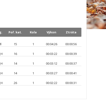
g.
Poř. kat.
Kola
Výkon
Ztráta
l
15
1
00:04:26
00:00:56
_H
16
1
00:03:22
00:00:39
_H
14
1
00:03:12
00:00:37
_H
14
1
00:03:27
00:00:41
_H
26
1
00:02:22
00:00:31