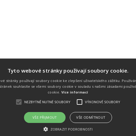
Tyto webové stránky používají soubory cookie.
Náš tým
Náš tým je schopen na profesionální
vé stránky používají soubory cookie ke zlepšení uživatelského zážitku. Používá
úrovni zajistit pořádání sportovních
tránek souhlasíte se všemi soubory cookie v souladu s našimi zásadami použív
soutěží. Organizaci závodů, registraci na
místě, měření, zpracování a publikaci
cookie.
Více informací
výsledků.
NEZBYTNĚ NUTNÉ SOUBORY
VÝKONOVÉ SOUBORY
VŠE PŘIJMOUT
VŠE ODMÍTNOUT
emného souhlasu
Kalendář akcí
Úvod
Výsl
ZOBRAZIT PODROBNOSTI
rtovních akcích a také