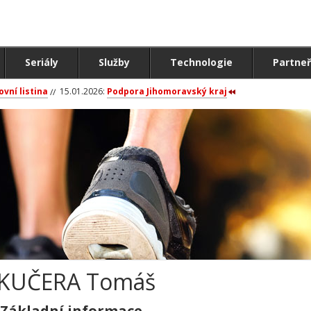
Seriály
Služby
Technologie
Partneř
ovní listina
15.01.2026:
Podpora Jihomoravský kraj
KUČERA Tomáš
Základní informace