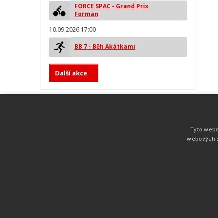
FORCE SPAC - Grand Prix
Forman
10.09.2026 17:00
BB 7 - Běh Akátkami
Další akce
MYLAPS ProChip
Nejspolehlivější a nejpřesnější čipová
Tyto webo
technologie od společnosti MYLAPS. Tato
webových s
technologie je používána na olympijských
hrách pro měření cyklistiky, MTB,
triatlonu, biatlonu, lyžování,
rychlobruslení.
Atletika
UNI
© 2011-2015
. Publikování a šíření obsahu je bez pís
zakázáno.
Zabýváme se časomírou, výsledkovým servisem na různých malých i velkých spo