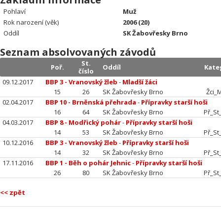
Pohlaví
Muž
Rok narození (věk)
2006 (20)
Oddíl
SK Žabovřesky Brno
Seznam absolvovaných závodů
St.
Poř.
Oddíl
Kate
číslo
09.12.2017
BBP 3 - Vranovský žleb
-
Mladší žáci
15
26
SK Žabovřesky Brno
Žci_M
02.04.2017
BBP 10 - Brněnská přehrada
-
Přípravky starší hoši
16
64
SK Žabovřesky Brno
Př_St
04.03.2017
BBP 8 - Modřický pohár
-
Přípravky starší hoši
14
53
SK Žabovřesky Brno
Př_St
10.12.2016
BBP 3 - Vranovský žleb
-
Přípravky starší hoši
14
32
SK Žabovřesky Brno
Př_St
17.11.2016
BBP 1 - Běh o pohár Jehnic
-
Přípravky starší hoši
26
80
SK Žabovřesky Brno
Př_St
<< zpět