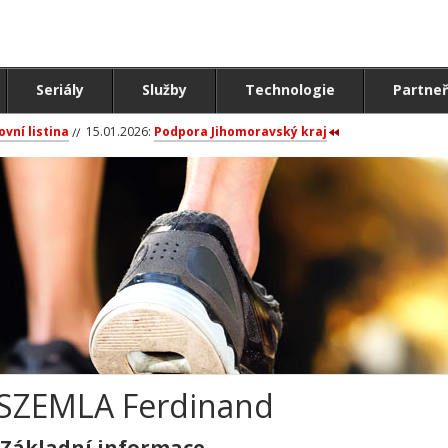
Seriály
Služby
Technologie
Partneř
ovní listina
15.01.2026:
Podpora Jihomoravský kraj
SZEMLA Ferdinand
Základní informace