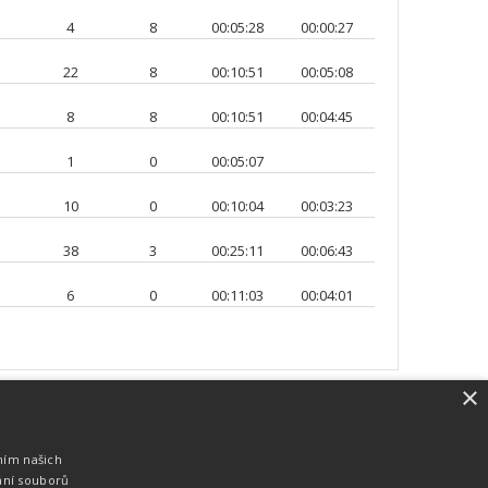
4
8
00:05:28
00:00:27
22
8
00:10:51
00:05:08
8
8
00:10:51
00:04:45
1
0
00:05:07
10
0
00:10:04
00:03:23
38
3
00:25:11
00:06:43
6
0
00:11:03
00:04:01
×
SW vybavení
Pro měření, zpracování a publikaci
ním našich
výsledků používáme software vyvinutý na
ání souborů
zakázku. Lze online publikovat výsledky