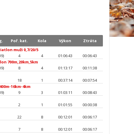
g.
Poř. kat.
Kola
Výkon
Ztráta
iatlon muži 0,7/20/5
39)
4
4
01:06:43
00:06:43
tlon 700m,20km,5km
39)
8
4
01:13:17
00:11:38
A
18
1
00:37:14
00:07:54
400m-16km-4km
39)
9
3
01:03:11
00:08:43
2
1
01:01:55
00:00:38
22
8
00:12:01
00:06:17
7
8
00:12:01
00:06:17