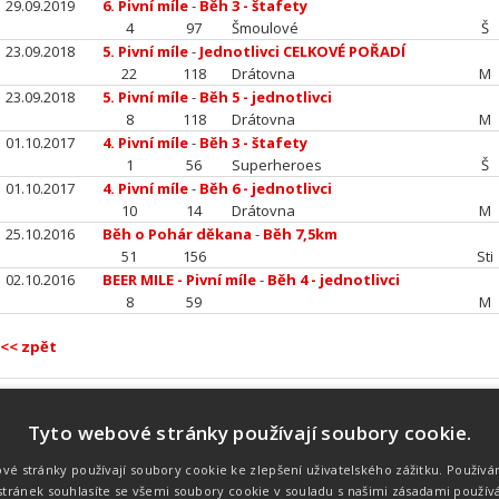
29.09.2019
6. Pivní míle
-
Běh 3 - štafety
4
97
Šmoulové
Š
23.09.2018
5. Pivní míle
-
Jednotlivci CELKOVÉ POŘADÍ
22
118
Drátovna
M
23.09.2018
5. Pivní míle
-
Běh 5 - jednotlivci
8
118
Drátovna
M
01.10.2017
4. Pivní míle
-
Běh 3 - štafety
1
56
Superheroes
Š
01.10.2017
4. Pivní míle
-
Běh 6 - jednotlivci
10
14
Drátovna
M
25.10.2016
Běh o Pohár děkana
-
Běh 7,5km
51
156
Sti
02.10.2016
BEER MILE - Pivní míle
-
Běh 4 - jednotlivci
8
59
M
<< zpět
Tyto webové stránky používají soubory cookie.
Náš tým
Náš tým je schopen na profesionální
vé stránky používají soubory cookie ke zlepšení uživatelského zážitku. Používá
úrovni zajistit pořádání sportovních
tránek souhlasíte se všemi soubory cookie v souladu s našimi zásadami použív
soutěží. Organizaci závodů, registraci na