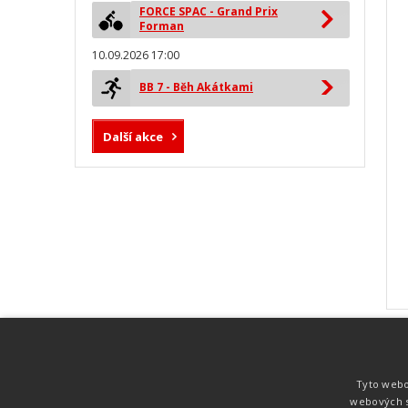
FORCE SPAC - Grand Prix
Forman
10.09.2026 17:00
BB 7 - Běh Akátkami
Další akce
MYLAPS ProChip
Nejspolehlivější a nejpřesnější čipová
Tyto webo
technologie od společnosti MYLAPS. Tato
webových s
technologie je používána na olympijských