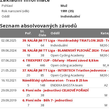
Pohlaví
Muž
Rok narození (věk)
1991 (35)
Oddíl
Individuální
Seznam absolvovaných závodů
St.
Poř.
Oddíl
Kate
číslo
02.08.2025
39. KALÁB JM TT Liga - Hostěradský TRIATLON 2025
-
Tr
14
64
Individuální
M(30-
09.06.2024
38. KALÁB JM TT Liga - BLANENSKÝ PLECHÁČ 2024
-
Tria
18
38
Open Cycling Academy
M(30-
07.06.2023
4. TRIEXPERT CUP - Obřany
-
Hlavní závod 8,8 km
48
446
Open cicling academy
M_
21.05.2023
37. KALÁB JM TT Liga - INTERTECH Triatlon Jedovnice
-
20
85
Open Cycling Academy
M(30-
16.10.2021
Náměšťský cyklomaraton
-
Trasa B 25 km
5
148
ENDEKA BASSTA team
A2
29.09.2019
6. Pivní míle
-
Jednotlivci CELKOVÉ POŘADÍ
25
38
M
29.09.2019
6. Pivní míle
-
Běh 7 - jednotlivci
7
38
M