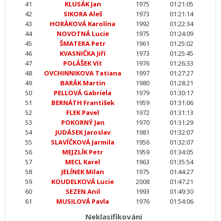
41
KLUSÁK Jan
1975
01:21:05
42
SIKORA Aleš
1973
01:21:14
43
HORÁKOVÁ Karolína
1992
01:22:34
44
NOVOTNÁ Lucie
1975
01:24:09
45
ŠMATERA Petr
1961
01:25:02
46
KVASNIČKA Jiří
1973
01:25:45
47
POLÁŠEK Vít
1976
01:26:33
48
OVCHINNIKOVA Tatiana
1997
01:27:27
49
BARÁK Martin
1980
01:28:21
50
PELLOVÁ Gabriela
1979
01:30:17
51
BERNÁTH František
1959
01:31:06
52
FLEK Pavel
1972
01:31:13
53
POKORNÝ Jan
1970
01:31:29
54
JUDÁSEK Jaroslav
1981
01:32:07
55
SLAVÍČKOVÁ Jarmila
1956
01:32:07
56
MEJZLÍK Petr
1959
01:34:05
57
MECL Karel
1963
01:35:54
58
JELÍNEK Milan
1975
01:44:27
59
KOUDELKOVÁ Lucie
2008
01:47:21
60
SEZEN Anil
1993
01:49:30
61
MUSILOVÁ Pavla
1976
01:54:06
Neklasifikováni