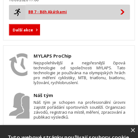
BB 7 - Běh Akátkami
Další akce
MYLAPS ProChip
Nejspolehlivější a nejpřesnější čipová
technologie od společnosti MYLAPS. Tato
technologie je používána na olympijských hrách
pro měření cyklistiky, MTB, triatlonu, biatlonu,
lyžování, rychlobruslení.
Náš tým
Náš tým je schopen na profesionální úrovni
zajistit pořádání sportovních soutěží. Organizaci
závodů, registraci na místě, měření, zpracování a
publikaci výsledků.
×
SW vybavení
Tyto webové stránky používají soubory cookie.
Pro měření, zpracování a publikaci výsledků