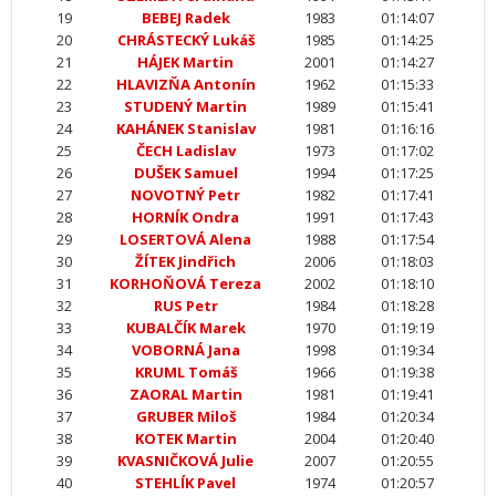
19
BEBEJ Radek
1983
01:14:07
20
CHRÁSTECKÝ Lukáš
1985
01:14:25
21
HÁJEK Martin
2001
01:14:27
22
HLAVIZŇA Antonín
1962
01:15:33
23
STUDENÝ Martin
1989
01:15:41
24
KAHÁNEK Stanislav
1981
01:16:16
25
ČECH Ladislav
1973
01:17:02
26
DUŠEK Samuel
1994
01:17:25
27
NOVOTNÝ Petr
1982
01:17:41
28
HORNÍK Ondra
1991
01:17:43
29
LOSERTOVÁ Alena
1988
01:17:54
30
ŽÍTEK Jindřich
2006
01:18:03
31
KORHOŇOVÁ Tereza
2002
01:18:10
32
RUS Petr
1984
01:18:28
33
KUBALČÍK Marek
1970
01:19:19
34
VOBORNÁ Jana
1998
01:19:34
35
KRUML Tomáš
1966
01:19:38
36
ZAORAL Martin
1981
01:19:41
37
GRUBER Miloš
1984
01:20:34
38
KOTEK Martin
2004
01:20:40
39
KVASNIČKOVÁ Julie
2007
01:20:55
40
STEHLÍK Pavel
1974
01:20:57