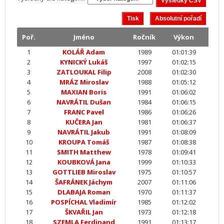
Poř.
Jméno
Ročník
Výkon
1
KOLÁŘ Adam
1989
01:01:39
2
KYNICKÝ Lukáš
1997
01:02:15
3
ZATLOUKAL Filip
2008
01:02:30
4
MRÁZ Miroslav
1988
01:05:12
5
MAXIAN Boris
1991
01:06:02
6
NAVRÁTIL Dušan
1984
01:06:15
7
FRANC Pavel
1986
01:06:26
8
KUČERA Jan
1981
01:06:37
9
NAVRÁTIL Jakub
1991
01:08:09
10
KROUPA Tomáš
1987
01:08:38
11
SMITH Matthew
1978
01:09:41
12
KOUBKOVÁ Jana
1999
01:10:33
13
GOTTLIEB Miroslav
1975
01:10:57
14
ŠAFRÁNEK Jáchym
2007
01:11:06
15
DLABAJA Roman
1970
01:11:37
16
POSPÍCHAL Vladimír
1985
01:12:02
17
ŠKVAŘIL Jan
1973
01:12:18
18
SZEMLA Ferdinand
1991
01:13:17