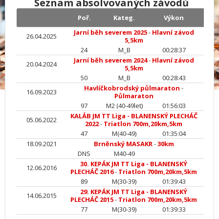
Seznam absolvovaných závodů
Poř.
Kateg.
Výkon
Jarní běh severem 2025
-
Hlavní závod
26.04.2025
5,5km
24
M_B
00:28:37
Jarní běh severem 2024
-
Hlavní závod
20.04.2024
5,5km
50
M_B
00:28:43
Havlíčkobrodský půlmaraton
-
16.09.2023
Půlmaraton
97
M2 (40-49let)
01:56:03
KALÁB JM TT Liga - BLANENSKÝ PLECHÁČ
05.06.2022
2022
-
Triatlon 700m,20km,5km
47
M(40-49)
01:35:04
18.09.2021
Brněnský MASAKR
-
30km
DNS
M40-49
30. KEPÁK JM TT Liga - BLANENSKÝ
12.06.2016
PLECHÁČ 2016
-
Triatlon 700m,20km,5km
89
M(30-39)
01:39:43
29. KEPÁK JM TT Liga - BLANENSKÝ
14.06.2015
PLECHÁČ 2015
-
Triatlon 700m,20km,5km
77
M(30-39)
01:39:33