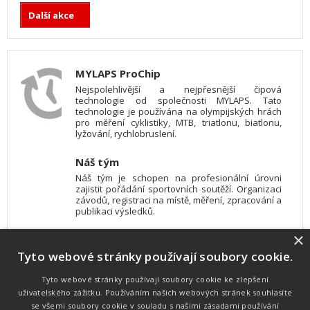
Další akce
MYLAPS ProChip
Nejspolehlivější a nejpřesnější čipová
technologie od společnosti MYLAPS. Tato
technologie je používána na olympijských hrách
pro měření cyklistiky, MTB, triatlonu, biatlonu,
lyžování, rychlobruslení.
Náš tým
Náš tým je schopen na profesionální úrovni
zajistit pořádání sportovních soutěží. Organizaci
závodů, registraci na místě, měření, zpracování a
publikaci výsledků.
×
SW vybavení
Tyto webové stránky používají soubory cookie.
Pro měření, zpracování a publikaci výsledků
používáme software vyvinutý na zakázku. Lze
online publikovat výsledky komentátorovi na
Tyto webové stránky používají soubory cookie ke zlepšení
obrazovky a s nepatrným zpožděním na
uživatelského zážitku. Používáním našich webových stránek souhlasíte
webových stránkách.
se všemi soubory cookie v souladu s našimi zásadami používání