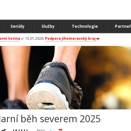
Seriály
Služby
Technologie
Partneř
ovní listina
15.01.2026:
Podpora Jihomoravský kraj
Jarní běh severem 2025