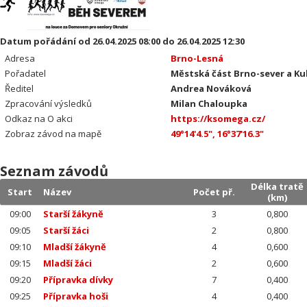
Datum pořádání od 26.04.2025 08:00 do 26.04.2025 12:30
Adresa
Brno-Lesná
Pořadatel
Městská část Brno-sever a K
Ředitel
Andrea Nováková
Zpracování výsledků
Milan Chaloupka
Odkaz na O akci
https://ksomega.cz/
Zobraz závod na mapě
49°14'4.5", 16°37'16.3"
Seznam závodů
Délka tratě
Start
Název
Počet př.
(km)
09:00
Starší žákyně
3
0,800
09:05
Starší žáci
2
0,800
09:10
Mladší žákyně
4
0,600
09:15
Mladší žáci
2
0,600
09:20
Přípravka dívky
7
0,400
09:25
Přípravka hoši
4
0,400