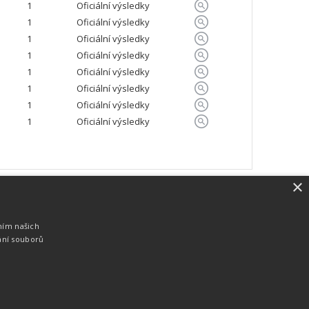
1
Oficiální výsledky
1
Oficiální výsledky
1
Oficiální výsledky
1
Oficiální výsledky
1
Oficiální výsledky
1
Oficiální výsledky
1
Oficiální výsledky
1
Oficiální výsledky
×
SW vybavení
Pro měření, zpracování a publikaci
ním našich
výsledků používáme software vyvinutý na
ání souborů
zakázku. Lze online publikovat výsledky
komentátorovi na obrazovky a s
nepatrným zpožděním na webových
stránkách.