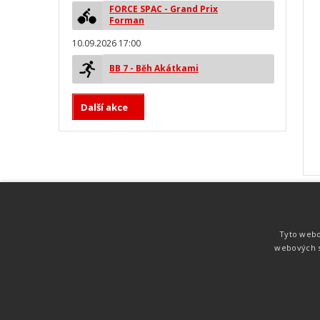
FORCE SPAC - Grand Prix
Forman
10.09.2026 17:00
BB 7 - Běh Akátkami
Další akce
MYLAPS ProChip
Nejspolehlivější a nejpřesnější čipová
Tyto webo
technologie od společnosti MYLAPS. Tato
webových s
technologie je používána na olympijských
hrách pro měření cyklistiky, MTB,
triatlonu, biatlonu, lyžování,
rychlobruslení.