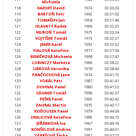
Michaela
118
KARSKÝ David
1974
03:30:26
119
BARTOŇ Petr
1992
03:31:02
120
TOMAŠOV Jan
1958
03:31:46
121
HLAVATÝ Radek
1966
03:32:25
122
MUROŇ Tomáš
1975
03:33:24
123
VOJTÍŠEK Tomáš
1973
03:33:37
124
JANÍK Karel
1993
03:33:52
125
FIALOVÁ Kateřina
1977
03:37:06
126
BENÍČKOVÁ Michaela
1998
03:37:47
127
LORINCZY Marketa
1986
03:38:22
128
UBROVÁ Veronika
1978
03:38:40
129
PANČOCHOVÁ Jana
1974
03:41:15
130
VOKÁL Petr
1987
03:41:41
131
DOHNAL Pavel
1980
03:41:52
132
SÁGNER Tomáš
1996
03:42:07
133
PEŠKE Pavel
1965
03:42:42
134
ZAORAL Martin
1975
03:43:17
135
KOĎOUSEK Pavel
1979
03:44:09
136
HNILICOVÁ Kateřina
1985
03:44:15
137
JEŘÁBKOVÁ Iva
1967
03:44:16
138
KONŠELOVÁ Andrea
1991
03:44:31
139
ZÁBRŠOVÁ Šárka
1987
03:47:23