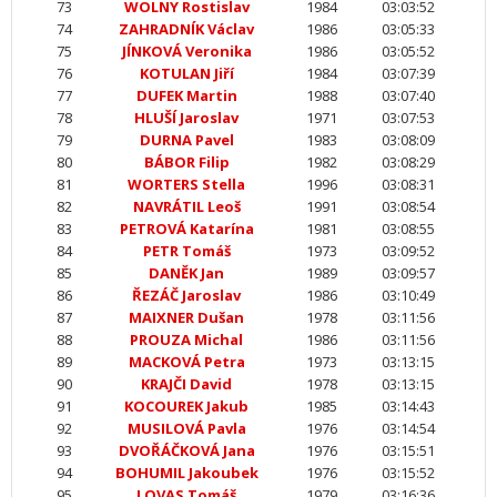
73
WOLNY Rostislav
1984
03:03:52
74
ZAHRADNÍK Václav
1986
03:05:33
75
JÍNKOVÁ Veronika
1986
03:05:52
76
KOTULAN Jiří
1984
03:07:39
77
DUFEK Martin
1988
03:07:40
78
HLUŠÍ Jaroslav
1971
03:07:53
79
DURNA Pavel
1983
03:08:09
80
BÁBOR Filip
1982
03:08:29
81
WORTERS Stella
1996
03:08:31
82
NAVRÁTIL Leoš
1991
03:08:54
83
PETROVÁ Katarína
1981
03:08:55
84
PETR Tomáš
1973
03:09:52
85
DANĚK Jan
1989
03:09:57
86
ŘEZÁČ Jaroslav
1986
03:10:49
87
MAIXNER Dušan
1978
03:11:56
88
PROUZA Michal
1986
03:11:56
89
MACKOVÁ Petra
1973
03:13:15
90
KRAJČI David
1978
03:13:15
91
KOCOUREK Jakub
1985
03:14:43
92
MUSILOVÁ Pavla
1976
03:14:54
93
DVOŘÁČKOVÁ Jana
1976
03:15:51
94
BOHUMIL Jakoubek
1976
03:15:52
95
LOVAS Tomáš
1979
03:16:36