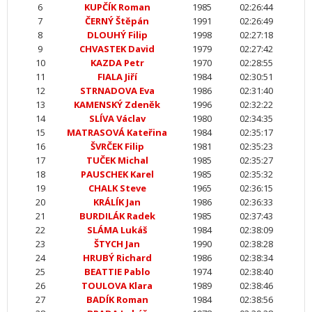
6
KUPČÍK Roman
1985
02:26:44
7
ČERNÝ Štěpán
1991
02:26:49
8
DLOUHÝ Filip
1998
02:27:18
9
CHVASTEK David
1979
02:27:42
10
KAZDA Petr
1970
02:28:55
11
FIALA Jiří
1984
02:30:51
12
STRNADOVA Eva
1986
02:31:40
13
KAMENSKÝ Zdeněk
1996
02:32:22
14
SLÍVA Václav
1980
02:34:35
15
MATRASOVÁ Kateřina
1984
02:35:17
16
ŠVRČEK Filip
1981
02:35:23
17
TUČEK Michal
1985
02:35:27
18
PAUSCHEK Karel
1985
02:35:32
19
CHALK Steve
1965
02:36:15
20
KRÁLÍK Jan
1986
02:36:33
21
BURDILÁK Radek
1985
02:37:43
22
SLÁMA Lukáš
1984
02:38:09
23
ŠTYCH Jan
1990
02:38:28
24
HRUBÝ Richard
1986
02:38:34
25
BEATTIE Pablo
1974
02:38:40
26
TOULOVA Klara
1989
02:38:46
27
BADÍK Roman
1984
02:38:56