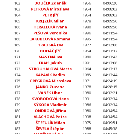
162
BOUČEK Zdeněk
1956
04:06:20
163
PETROVÁ Miroslava
1954
04:08:03
164
PETR Jiří
1954
04:08:03
165
KREJZLÍK Milan
1978
04:09:56
166
HERALECKÁ Ivana
1980
04:09:56
167
PEŠOVÁ Veronika
1996
04:11:54
168
JAKUBCOVÁ Romana
1995
04:11:54
169
HRADSKÁ Eva
1977
04:12:08
170
BOHÁČ Jiří
1954
04:13:17
171
MASTNÁ Iva
1980
04:13:42
172
FRAIS Jakub
1991
04:17:08
173
STROUHALOVÁ Marta
1964
04:17:13
174
KAPAVÍK Radim
1985
04:17:44
175
GRÉGROVÁ Miroslava
1971
04:24:19
176
JANKO Zuzana
1978
04:28:15
177
VANĚK Libor
1980
04:32:21
178
SVOBODOVÁ Hana
1991
04:32:34
179
SÝKORA Vladimír
1986
04:32:34
180
ONDROVÁ Jiřina
1980
04:34:54
181
VLACHOVÁ Petra
1998
04:34:54
182
ŠTEFULÍK Milan
1975
04:39:51
183
ŠEVELA Štěpán
1988
04:45:38