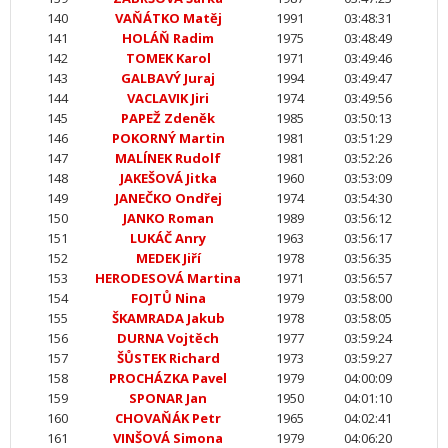
140
VAŇÁTKO Matěj
1991
03:48:31
141
HOLÁŇ Radim
1975
03:48:49
142
TOMEK Karol
1971
03:49:46
143
GALBAVÝ Juraj
1994
03:49:47
144
VACLAVIK Jiri
1974
03:49:56
145
PAPEŽ Zdeněk
1985
03:50:13
146
POKORNÝ Martin
1981
03:51:29
147
MALÍNEK Rudolf
1981
03:52:26
148
JAKEŠOVÁ Jitka
1960
03:53:09
149
JANEČKO Ondřej
1974
03:54:30
150
JANKO Roman
1989
03:56:12
151
LUKÁČ Anry
1963
03:56:17
152
MEDEK Jiří
1978
03:56:35
153
HERODESOVÁ Martina
1971
03:56:57
154
FOJTŮ Nina
1979
03:58:00
155
ŠKAMRADA Jakub
1978
03:58:05
156
DURNA Vojtěch
1977
03:59:24
157
ŠŮSTEK Richard
1973
03:59:27
158
PROCHÁZKA Pavel
1979
04:00:09
159
SPONAR Jan
1950
04:01:10
160
CHOVAŇÁK Petr
1965
04:02:41
161
VINŠOVÁ Simona
1979
04:06:20