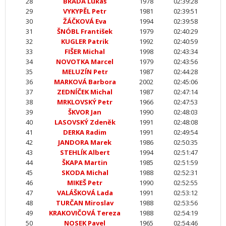
28
BRADA Lukáš
1978
02:39:28
29
VYKYPĚL Petr
1981
02:39:51
30
ŽÁČKOVÁ Eva
1994
02:39:58
31
ŠNÓBL František
1979
02:40:29
32
KUGLER Patrik
1992
02:40:59
33
FIŠER Michal
1998
02:43:34
34
NOVOTKA Marcel
1979
02:43:56
35
MELUZÍN Petr
1987
02:44:28
36
MARKOVÁ Barbora
2002
02:45:06
37
ZEDNÍČEK Michal
1987
02:47:14
38
MRKLOVSKÝ Petr
1966
02:47:53
39
ŠKVOR Jan
1990
02:48:03
40
LASOVSKÝ Zdeněk
1991
02:48:08
41
DERKA Radim
1991
02:49:54
42
JANDORA Marek
1986
02:50:35
43
STEHLÍK Albert
1994
02:51:47
44
ŠKAPA Martin
1985
02:51:59
45
SKODA Michal
1988
02:52:31
46
MIKEŠ Petr
1990
02:52:55
47
VALÁŠKOVÁ Lada
1991
02:53:12
48
TURČAN Miroslav
1988
02:53:56
49
KRAKOVIČOVÁ Tereza
1988
02:54:19
50
NOSEK Pavel
1965
02:54:46