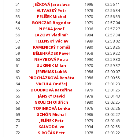
51
JEŽKOVÁ Jaroslava
1996
02:56:11
52
VLTAVSKÝ Petr
1978
02:56:34
53
PELÍŠEK Michal
1970
02:56:59
54
BONCZAR Bogodar
1979
02:57:04
55
PLESKA Josef
1996
02:57:27
56
LAZOVÝ Vladimír
1984
02:57:34
57
TELENSKÝ Václav
1989
02:58:02
58
KAMENICKÝ Tomáš
1980
02:58:26
59
BĚLEHRÁDEK Pavel
1958
02:59:22
60
NEHYBOVÁ Petra
1993
02:59:30
61
SUKENIK Milan
1970
02:59:37
62
JEREMIAS Lukáš
1986
03:00:07
63
PROCHÁZKOVÁ Renáta
1986
03:00:55
64
VACULA Ondřej
1981
03:01:23
65
DOUBKOVÁ Kateřina
1979
03:01:25
66
JÁNSKÝ David
1978
03:01:43
67
GRULICH Oldřich
1980
03:02:25
68
TOPINKOVÁ Lenka
1976
03:02:26
69
SCHÖN Michal
1986
03:02:27
70
JELÍNEK Petr
1979
03:02:45
71
KALVODA Ivo
1994
03:02:55
72
SIROČÁK Petr
1978
03:03:22