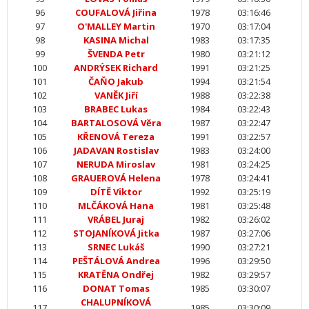
96
COUFALOVÁ Jiřina
1978
03:16:46
97
O'MALLEY Martin
1970
03:17:04
98
KASINA Michal
1983
03:17:35
99
ŠVENDA Petr
1980
03:21:12
100
ANDRÝSEK Richard
1991
03:21:25
101
ČAŇO Jakub
1994
03:21:54
102
VANĚK Jiří
1988
03:22:38
103
BRABEC Lukas
1984
03:22:43
104
BARTALOSOVÁ Věra
1987
03:22:47
105
KŘENOVÁ Tereza
1991
03:22:57
106
JADAVAN Rostislav
1983
03:24:00
107
NERUDA Miroslav
1981
03:24:25
108
GRAUEROVÁ Helena
1978
03:24:41
109
DÍTĚ Viktor
1992
03:25:19
110
MLČÁKOVÁ Hana
1981
03:25:48
111
VRÁBEL Juraj
1982
03:26:02
112
STOJANÍKOVÁ Jitka
1987
03:27:06
113
SRNEC Lukáš
1990
03:27:21
114
PEŠTÁLOVÁ Andrea
1996
03:29:50
115
KRATĚNA Ondřej
1982
03:29:57
116
DONAT Tomas
1985
03:30:07
CHALUPNÍKOVÁ
117
1985
03:30:09