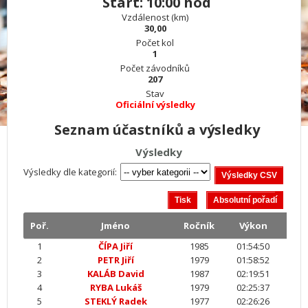
Start: 10:00 hod
Vzdálenost (km)
30,00
Počet kol
1
Počet závodníků
207
Stav
Oficiální výsledky
Seznam účastníků a výsledky
Výsledky
Výsledky dle kategorií:
Poř.
Jméno
Ročník
Výkon
1
ČÍPA Jiří
1985
01:54:50
2
PETR Jiří
1979
01:58:52
3
KALÁB David
1987
02:19:51
4
RYBA Lukáš
1979
02:25:37
5
STEKLÝ Radek
1977
02:26:26