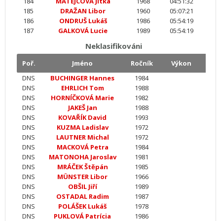
184
MATĚJCOVÁ Jitka
1968
04:51:32
185
DRAŽAN Libor
1960
05:07:21
186
ONDRUŠ Lukáš
1986
05:54:19
187
GALKOVÁ Lucie
1989
05:54:19
Neklasifikováni
Poř.
Jméno
Ročník
Výkon
DNS
BUCHINGER Hannes
1984
DNS
EHRLICH Tom
1988
DNS
HORNÍČKOVÁ Marie
1982
DNS
JAKEŠ Jan
1988
DNS
KOVAŘÍK David
1993
DNS
KUZMA Ladislav
1972
DNS
LAUTNER Michal
1972
DNS
MACKOVÁ Petra
1984
DNS
MATONOHA Jaroslav
1981
DNS
MRÁČEK Štěpán
1985
DNS
MÜNSTER Libor
1966
DNS
OBŠIL Jiří
1989
DNS
OSTADAL Radim
1987
DNS
POLÁŠEK Lukáš
1978
DNS
PUKLOVÁ Patrícia
1986