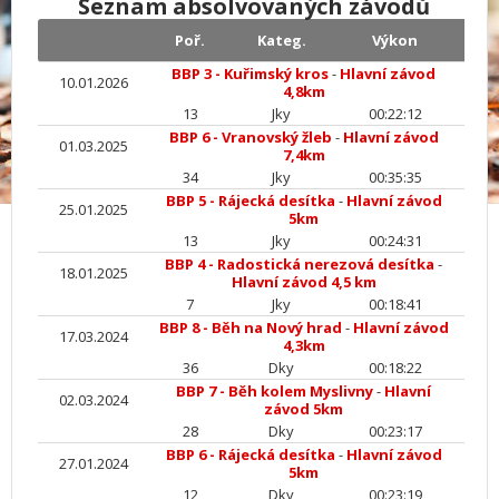
Seznam absolvovaných závodů
Poř.
Kateg.
Výkon
BBP 3 - Kuřimský kros
-
Hlavní závod
10.01.2026
4,8km
13
Jky
00:22:12
BBP 6 - Vranovský žleb
-
Hlavní závod
01.03.2025
7,4km
34
Jky
00:35:35
BBP 5 - Rájecká desítka
-
Hlavní závod
25.01.2025
5km
13
Jky
00:24:31
BBP 4 - Radostická nerezová desítka
-
18.01.2025
Hlavní závod 4,5 km
7
Jky
00:18:41
BBP 8 - Běh na Nový hrad
-
Hlavní závod
17.03.2024
4,3km
36
Dky
00:18:22
BBP 7 - Běh kolem Myslivny
-
Hlavní
02.03.2024
závod 5km
28
Dky
00:23:17
BBP 6 - Rájecká desítka
-
Hlavní závod
27.01.2024
5km
12
Dky
00:23:19