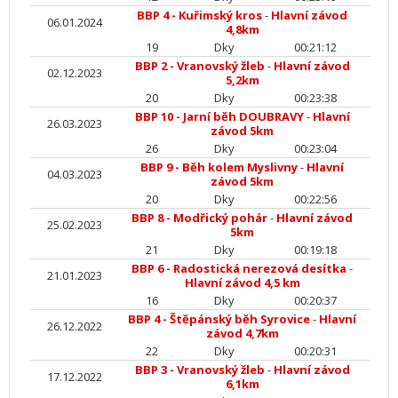
BBP 4 - Kuřimský kros
-
Hlavní závod
06.01.2024
4,8km
19
Dky
00:21:12
BBP 2 - Vranovský žleb
-
Hlavní závod
02.12.2023
5,2km
20
Dky
00:23:38
BBP 10 - Jarní běh DOUBRAVY
-
Hlavní
26.03.2023
závod 5km
26
Dky
00:23:04
BBP 9 - Běh kolem Myslivny
-
Hlavní
04.03.2023
závod 5km
20
Dky
00:22:56
BBP 8 - Modřický pohár
-
Hlavní závod
25.02.2023
5km
21
Dky
00:19:18
BBP 6 - Radostická nerezová desítka
-
21.01.2023
Hlavní závod 4,5 km
16
Dky
00:20:37
BBP 4 - Štěpánský běh Syrovice
-
Hlavní
26.12.2022
závod 4,7km
22
Dky
00:20:31
BBP 3 - Vranovský žleb
-
Hlavní závod
17.12.2022
6,1km