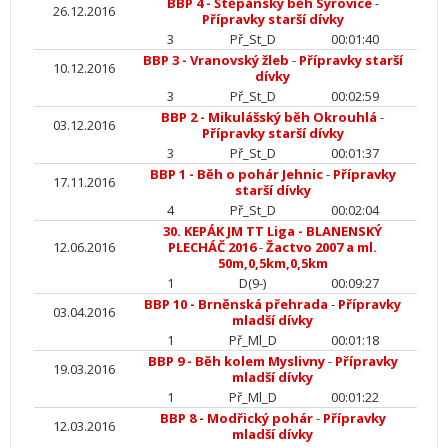
BBP 4 - Štěpánský běh Syrovice
-
26.12.2016
Přípravky starší dívky
3
Př_St_D
00:01:40
BBP 3 - Vranovský žleb
-
Přípravky starší
10.12.2016
dívky
3
Př_St_D
00:02:59
BBP 2 - Mikulášský běh Okrouhlá
-
03.12.2016
Přípravky starší dívky
3
Př_St_D
00:01:37
BBP 1 - Běh o pohár Jehnic
-
Přípravky
17.11.2016
starší dívky
4
Př_St_D
00:02:04
30. KEPÁK JM TT Liga - BLANENSKÝ
12.06.2016
PLECHÁČ 2016
-
Žactvo 2007 a ml.
50m,0,5km,0,5km
1
D(9-)
00:09:27
BBP 10 - Brněnská přehrada
-
Přípravky
03.04.2016
mladší dívky
1
Př_Ml_D
00:01:18
BBP 9 - Běh kolem Myslivny
-
Přípravky
19.03.2016
mladší dívky
1
Př_Ml_D
00:01:22
BBP 8 - Modřický pohár
-
Přípravky
12.03.2016
mladší dívky