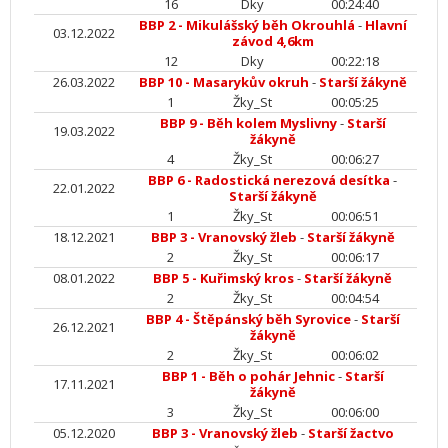
16
Dky
00:24:40
BBP 2 - Mikulášský běh Okrouhlá
-
Hlavní
03.12.2022
závod 4,6km
12
Dky
00:22:18
26.03.2022
BBP 10 - Masarykův okruh
-
Starší žákyně
1
Žky_St
00:05:25
BBP 9 - Běh kolem Myslivny
-
Starší
19.03.2022
žákyně
4
Žky_St
00:06:27
BBP 6 - Radostická nerezová desítka
-
22.01.2022
Starší žákyně
1
Žky_St
00:06:51
18.12.2021
BBP 3 - Vranovský žleb
-
Starší žákyně
2
Žky_St
00:06:17
08.01.2022
BBP 5 - Kuřimský kros
-
Starší žákyně
2
Žky_St
00:04:54
BBP 4 - Štěpánský běh Syrovice
-
Starší
26.12.2021
žákyně
2
Žky_St
00:06:02
BBP 1 - Běh o pohár Jehnic
-
Starší
17.11.2021
žákyně
3
Žky_St
00:06:00
05.12.2020
BBP 3 - Vranovský žleb
-
Starší žactvo