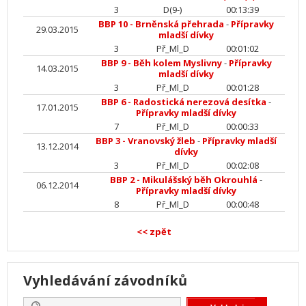
3
D(9-)
00:13:39
BBP 10 - Brněnská přehrada
-
Přípravky
29.03.2015
mladší dívky
3
Př_Ml_D
00:01:02
BBP 9 - Běh kolem Myslivny
-
Přípravky
14.03.2015
mladší dívky
3
Př_Ml_D
00:01:28
BBP 6 - Radostická nerezová desítka
-
17.01.2015
Přípravky mladší dívky
7
Př_Ml_D
00:00:33
BBP 3 - Vranovský žleb
-
Přípravky mladší
13.12.2014
dívky
3
Př_Ml_D
00:02:08
BBP 2 - Mikulášský běh Okrouhlá
-
06.12.2014
Přípravky mladší dívky
8
Př_Ml_D
00:00:48
<< zpět
Vyhledávání závodníků