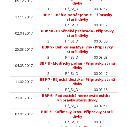
09.12.2017
dívky
1
Př_St_D
00:02:57
BBP 1 - Běh o pohár Jehnic
-
Přípravky
17.11.2017
starší dívky
3
Př_St_D
00:01:57
BBP 10 - Brněnská přehrada
-
Přípravky
02.04.2017
starší dívky
3
Př_St_D
00:03:00
BBP 9 - Běh kolem Myslivny
-
Přípravky
25.03.2017
starší dívky
3
Př_St_D
00:03:03
BBP 8 - Modřický pohár
-
Přípravky starší
04.03.2017
dívky
2
Př_St_D
00:02:47
BBP 7 - Rájecká desítka
-
Přípravky starší
11.02.2017
dívky
2
Př_St_D
00:03:16
BBP 6 - Radostická nerezová desítka
-
21.01.2017
Přípravky starší dívky
2
Př_St_D
00:02:51
BBP 5 - Kuřimský kros
-
Přípravky starší
07.01.2017
dívky
3
Př_St_D
00:01:53