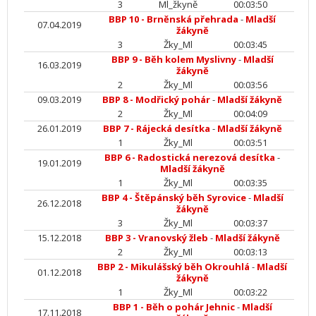
3
Ml_žkyně
00:03:50
BBP 10 - Brněnská přehrada
-
Mladší
07.04.2019
žákyně
3
Žky_Ml
00:03:45
BBP 9 - Běh kolem Myslivny
-
Mladší
16.03.2019
žákyně
2
Žky_Ml
00:03:56
09.03.2019
BBP 8 - Modřický pohár
-
Mladší žákyně
2
Žky_Ml
00:04:09
26.01.2019
BBP 7 - Rájecká desítka
-
Mladší žákyně
1
Žky_Ml
00:03:51
BBP 6 - Radostická nerezová desítka
-
19.01.2019
Mladší žákyně
1
Žky_Ml
00:03:35
BBP 4 - Štěpánský běh Syrovice
-
Mladší
26.12.2018
žákyně
3
Žky_Ml
00:03:37
15.12.2018
BBP 3 - Vranovský žleb
-
Mladší žákyně
2
Žky_Ml
00:03:13
BBP 2 - Mikulášský běh Okrouhlá
-
Mladší
01.12.2018
žákyně
1
Žky_Ml
00:03:22
BBP 1 - Běh o pohár Jehnic
-
Mladší
17.11.2018