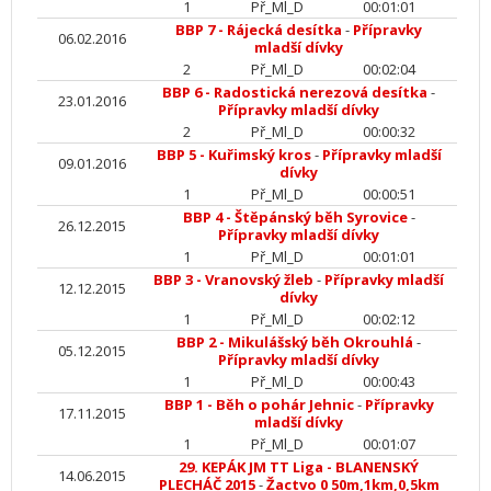
1
Př_Ml_D
00:01:01
BBP 7 - Rájecká desítka
-
Přípravky
06.02.2016
mladší dívky
2
Př_Ml_D
00:02:04
BBP 6 - Radostická nerezová desítka
-
23.01.2016
Přípravky mladší dívky
2
Př_Ml_D
00:00:32
BBP 5 - Kuřimský kros
-
Přípravky mladší
09.01.2016
dívky
1
Př_Ml_D
00:00:51
BBP 4 - Štěpánský běh Syrovice
-
26.12.2015
Přípravky mladší dívky
1
Př_Ml_D
00:01:01
BBP 3 - Vranovský žleb
-
Přípravky mladší
12.12.2015
dívky
1
Př_Ml_D
00:02:12
BBP 2 - Mikulášský běh Okrouhlá
-
05.12.2015
Přípravky mladší dívky
1
Př_Ml_D
00:00:43
BBP 1 - Běh o pohár Jehnic
-
Přípravky
17.11.2015
mladší dívky
1
Př_Ml_D
00:01:07
29. KEPÁK JM TT Liga - BLANENSKÝ
14.06.2015
PLECHÁČ 2015
-
Žactvo 0 50m,1km,0,5km