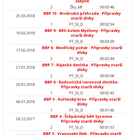
žákyně
2
Žky_Ml
00:03:46
BBP 10 - Brněnská přehrada
-
Přípravky
25.03.2018
starší dívky
1
Př_St_D
00:02:54
BBP 9 - Běh kolem Myslivny
-
Přípravky
10.03.2018
starší dívky
1
Př_St_D
00:03:00
BBP 8 - Modřický pohár
-
Přípravky starší
17.02.2018
dívky
2
Př_St_D
00:02:44
BBP 7 - Rájecká desítka
-
Přípravky starší
27.01.2018
dívky
2
Př_St_D
00:03:06
BBP 6 - Radostická nerezová desítka
-
20.01.2018
Přípravky starší dívky
1
Př_St_D
00:02:43
BBP 5 - Kuřimský kros
-
Přípravky starší
06.01.2018
dívky
1
Př_St_D
00:01:46
BBP 4 - Štěpánský běh Syrovice
-
26.12.2017
Přípravky starší dívky
2
Př_St_D
00:01:33
BBP 3 - Vranovský žleb
-
Přípravky starší