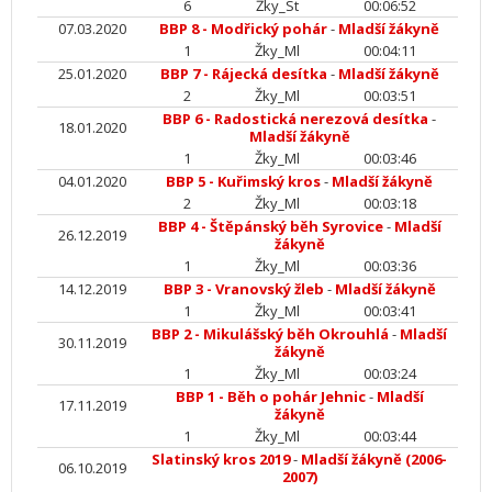
6
Žky_St
00:06:52
07.03.2020
BBP 8 - Modřický pohár
-
Mladší žákyně
1
Žky_Ml
00:04:11
25.01.2020
BBP 7 - Rájecká desítka
-
Mladší žákyně
2
Žky_Ml
00:03:51
BBP 6 - Radostická nerezová desítka
-
18.01.2020
Mladší žákyně
1
Žky_Ml
00:03:46
04.01.2020
BBP 5 - Kuřimský kros
-
Mladší žákyně
2
Žky_Ml
00:03:18
BBP 4 - Štěpánský běh Syrovice
-
Mladší
26.12.2019
žákyně
1
Žky_Ml
00:03:36
14.12.2019
BBP 3 - Vranovský žleb
-
Mladší žákyně
1
Žky_Ml
00:03:41
BBP 2 - Mikulášský běh Okrouhlá
-
Mladší
30.11.2019
žákyně
1
Žky_Ml
00:03:24
BBP 1 - Běh o pohár Jehnic
-
Mladší
17.11.2019
žákyně
1
Žky_Ml
00:03:44
Slatinský kros 2019
-
Mladší žákyně (2006-
06.10.2019
2007)