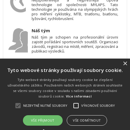
Nejspolehlivější a nejpřesnější čipová
technologie od společnosti MYLAPS. Tato
technologie je používána na olympijských hrách
pro měření cyklistiky, MTB, triatlonu, biatlonu,
lyžování, rychlobruslení.
Náš tým
Náš tým je schopen na profesionální úrovni
zajistit pořádání sportovních soutěží. Organizaci
závodů, registraci na místě, měření, zpracování a
publikaci výsledků.
×
SW vybavení
Tyto webové stránky používají soubory cookie.
Pro měření, zpracování a publikaci výsledků
používáme software vyvinutý na zakázku. Lze
online publikovat výsledky komentátorovi na
Tyto webové stránky používají soubory cookie ke zlepšení
obrazovky a s nepatrným zpožděním na
uživatelského zážitku. Používáním našich webových stránek souhlasíte
webových stránkách.
se všemi soubory cookie v souladu s našimi zásadami používání
souborů cookie.
Více informací
NEZBYTNĚ NUTNÉ SOUBORY
VÝKONOVÉ SOUBORY
Atletika
UNI
© 2011-2015
. Publikování a šíření obsahu je bez písemného
souhlasu zakázáno.
VŠE PŘIJMOUT
VŠE ODMÍTNOUT
Zabýváme se časomírou, výsledkovým servisem na různých malých i velkých sportovních
akcích a také přímo pořádáním sportovních akcí.