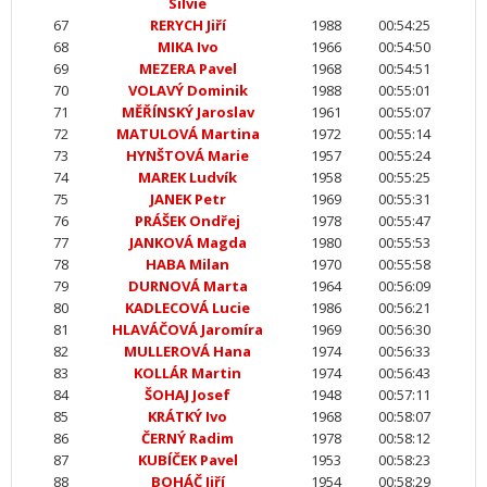
Silvie
67
RERYCH Jiří
1988
00:54:25
68
MIKA Ivo
1966
00:54:50
69
MEZERA Pavel
1968
00:54:51
70
VOLAVÝ Dominik
1988
00:55:01
71
MĚŘÍNSKÝ Jaroslav
1961
00:55:07
72
MATULOVÁ Martina
1972
00:55:14
73
HYNŠTOVÁ Marie
1957
00:55:24
74
MAREK Ludvík
1958
00:55:25
75
JANEK Petr
1969
00:55:31
76
PRÁŠEK Ondřej
1978
00:55:47
77
JANKOVÁ Magda
1980
00:55:53
78
HABA Milan
1970
00:55:58
79
DURNOVÁ Marta
1964
00:56:09
80
KADLECOVÁ Lucie
1986
00:56:21
81
HLAVÁČOVÁ Jaromíra
1969
00:56:30
82
MULLEROVÁ Hana
1974
00:56:33
83
KOLLÁR Martin
1974
00:56:43
84
ŠOHAJ Josef
1948
00:57:11
85
KRÁTKÝ Ivo
1968
00:58:07
86
ČERNÝ Radim
1978
00:58:12
87
KUBÍČEK Pavel
1953
00:58:23
88
BOHÁČ Jiří
1954
00:58:29