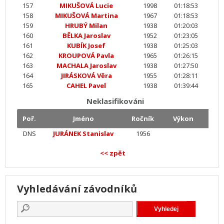
157
MIKUŠOVÁ Lucie
1998
01:18:53
158
MIKUŠOVÁ Martina
1967
01:18:53
159
HRUBÝ Milan
1938
01:20:03
160
BĚLKA Jaroslav
1952
01:23:05
161
KUBÍK Josef
1938
01:25:03
162
KROUPOVÁ Pavla
1965
01:26:15
163
MACHALA Jaroslav
1938
01:27:50
164
JIRÁSKOVÁ Věra
1955
01:28:11
165
CAHEL Pavel
1938
01:39:44
Neklasifikováni
Poř.
Jméno
Ročník
Výkon
DNS
JURÁNEK Stanislav
1956
<< zpět
Vyhledávání závodníků