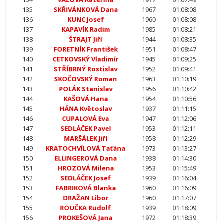
135
SKŘIVÁNKOVÁ Dana
1967
01:08:08
136
KUNC Josef
1960
01:08:08
137
KAPAVÍK Radim
1985
01:08:21
138
ŠTRAJT Jiří
1944
01:08:35
139
FORETNÍK František
1951
01:08:47
140
CETKOVSKÝ Vladimír
1945
01:09:25
141
STŘÍBRNÝ Rostislav
1952
01:09:41
142
SKOČOVSKÝ Roman
1963
01:10:19
143
POLÁK Stanislav
1956
01:10:42
144
KAŠOVÁ Hana
1954
01:10:56
145
HÁNA Květoslav
1937
01:11:15
146
CUPALOVÁ Eva
1947
01:12:06
147
SEDLÁČEK Pavel
1953
01:12:11
148
MARŠÁLEK Jiří
1958
01:12:29
149
KRATOCHVÍLOVÁ Taťána
1973
01:13:27
150
ELLINGEROVÁ Dana
1938
01:14:30
151
HROZOVÁ Milena
1953
01:15:49
152
SEDLÁČEK Josef
1939
01:16:04
153
FABRIKOVÁ Blanka
1960
01:16:09
154
DRAŽAN Libor
1960
01:17:07
155
ROUČKA Rudolf
1939
01:18:09
156
PROKEŠOVÁ Jana
1972
01:18:39