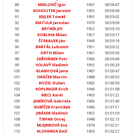
89
MIKLOVIČ Igor
1967
00:58:47
90
KOHOUTEK Jaromír
1955
00:58:49
91
REJLEK Tomáš
1991
00:59:02
92
MATULA Jaroslav
1970
00:59:09
93
BRTNÍK Jiří
1952
00:59:10
94
KOBLIHA Milan
1957
00:59:17
95
ŠTEKAUER Ján
1949
00:59:19
96
BARTÁL Lubomír
1951
00:59:22
97
ORTH Milan
1961
00:59:36
98
SKŘIVÁNEK Petr
1966
00:59:49
99
VOLAVÝ Vladimír
1955
01:00:20
100
KLANICOVÁ Jana
1987
01:00:47
101
HRÁČEK Martin
1988
01:00:53
102
KOZEL Dušan
1963
01:00:58
103
KOPLINGER Erich
1940
01:01:08
104
MECL Karel
1963
01:01:22
105
JANÍKOVÁ Gabriela
1966
01:01:40
106
KUBÍČEK František
1946
01:01:51
107
JIRÁSEK Vladimír
1953
01:01:59
108
TIRPAK Onrej
1948
01:02:13
109
MLEJNKOVÁ Eva
1974
01:02:21
110
KLOFANDA Emil
1956
01:02:27