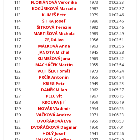
111
FLORIÁNOVÁ Veronika
1973
01:02:33
112
KOCÚRIKOVÁ Marcela
1987
01:02:37
113
KLIMEŠ Petr
1979
01:02:46
114
ŠITKA Josef
1986
01:02:46
115
ŠITKOVÁ Terezie
1992
01:02:46
116
MARTIŠOVÁ Michala
1983
01:02:49
117
ZEJDA Ivo
1956
01:02:51
118
MÁLKOVÁ Anna
1963
01:02:56
119
JANOTA Michal
1945
01:03:28
120
KLIMEŠOVÁ Jana
1963
01:03:42
121
MACHÁČEK Martin
1955
01:03:54
122
VOJTÍŠEK Tomáš
1973
01:04:24
123
PRČÍK Antonín
1955
01:04:34
125
KRIEG Petr
1949
01:05:23
126
DANĚK Milan
1962
01:05:37
127
PELC Vít
1967
01:06:15
128
KROUPA Jiří
1959
01:06:19
129
NOVÁK Vladimír
1954
01:06:25
130
VAČKOVÁ Andrea
1971
01:06:33
131
DVOŘÁKOVÁ Eva
1955
01:06:53
132
DVOŘÁČKOVÁ Dagmar
1950
01:07:01
133
HOLÝ Josef
1941
01:07:46
134
VALOVÁ Kateřina
1977
01:07:49