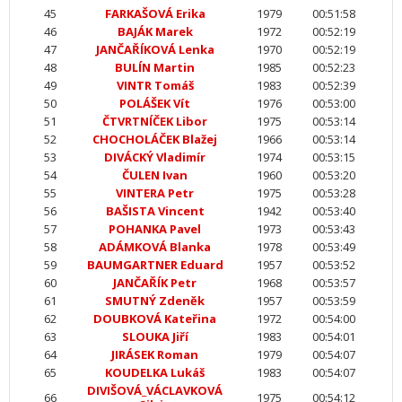
45
FARKAŠOVÁ Erika
1979
00:51:58
46
BAJÁK Marek
1972
00:52:19
47
JANČAŘÍKOVÁ Lenka
1970
00:52:19
48
BULÍN Martin
1985
00:52:23
49
VINTR Tomáš
1983
00:52:39
50
POLÁŠEK Vít
1976
00:53:00
51
ČTVRTNÍČEK Libor
1975
00:53:14
52
CHOCHOLÁČEK Blažej
1966
00:53:14
53
DIVÁCKÝ Vladimír
1974
00:53:15
54
ČULEN Ivan
1960
00:53:20
55
VINTERA Petr
1975
00:53:28
56
BAŠISTA Vincent
1942
00:53:40
57
POHANKA Pavel
1973
00:53:43
58
ADÁMKOVÁ Blanka
1978
00:53:49
59
BAUMGARTNER Eduard
1957
00:53:52
60
JANČAŘÍK Petr
1968
00:53:57
61
SMUTNÝ Zdeněk
1957
00:53:59
62
DOUBKOVÁ Kateřina
1972
00:54:00
63
SLOUKA Jiří
1983
00:54:01
64
JIRÁSEK Roman
1979
00:54:07
65
KOUDELKA Lukáš
1983
00:54:07
DIVIŠOVÁ_VÁCLAVKOVÁ
66
1975
00:54:12