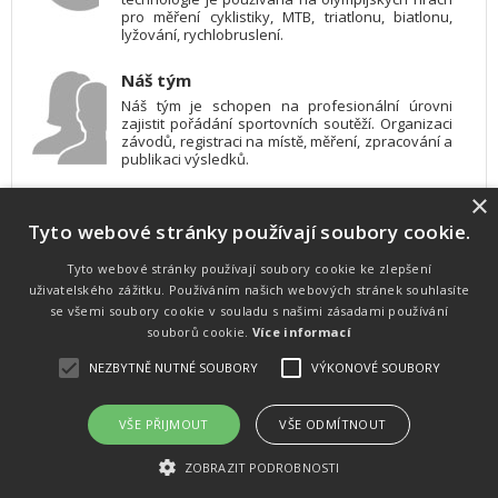
pro měření cyklistiky, MTB, triatlonu, biatlonu,
lyžování, rychlobruslení.
Náš tým
Náš tým je schopen na profesionální úrovni
zajistit pořádání sportovních soutěží. Organizaci
závodů, registraci na místě, měření, zpracování a
publikaci výsledků.
×
SW vybavení
Tyto webové stránky používají soubory cookie.
Pro měření, zpracování a publikaci výsledků
používáme software vyvinutý na zakázku. Lze
online publikovat výsledky komentátorovi na
Tyto webové stránky používají soubory cookie ke zlepšení
obrazovky a s nepatrným zpožděním na
uživatelského zážitku. Používáním našich webových stránek souhlasíte
webových stránkách.
se všemi soubory cookie v souladu s našimi zásadami používání
souborů cookie.
Více informací
NEZBYTNĚ NUTNÉ SOUBORY
VÝKONOVÉ SOUBORY
Atletika
UNI
© 2011-2015
. Publikování a šíření obsahu je bez písemného
souhlasu zakázáno.
VŠE PŘIJMOUT
VŠE ODMÍTNOUT
Zabýváme se časomírou, výsledkovým servisem na různých malých i velkých sportovních
akcích a také přímo pořádáním sportovních akcí.
ZOBRAZIT PODROBNOSTI
Vyrobeno ve studiu
M square s.r.o.