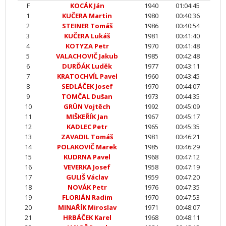
F
KOCÁK Ján
1940
01:04:45
1
KUČERA Martin
1980
00:40:36
2
STEINER Tomáš
1986
00:40:54
3
KUČERA Lukáš
1981
00:41:40
4
KOTYZA Petr
1970
00:41:48
5
VALACHOVIČ Jakub
1985
00:42:48
6
DURĎÁK Luděk
1977
00:43:11
7
KRATOCHVÍL Pavel
1960
00:43:45
8
SEDLÁČEK Josef
1970
00:44:07
9
TOMČAL Dušan
1973
00:44:35
10
GRÜN Vojtěch
1992
00:45:09
11
MIŠKEŘÍK Jan
1967
00:45:17
12
KADLEC Petr
1965
00:45:35
13
ZAVADIL Tomáš
1981
00:46:21
14
POLAKOVIČ Marek
1985
00:46:29
15
KUDRNA Pavel
1968
00:47:12
16
VEVERKA Josef
1958
00:47:19
17
GULIŠ Václav
1959
00:47:20
18
NOVÁK Petr
1976
00:47:35
19
FLORIÁN Radim
1970
00:47:53
20
MINAŘÍK Miroslav
1971
00:48:07
21
HRBÁČEK Karel
1968
00:48:11