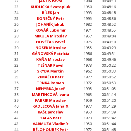
22
JANOŠ Pavol
1984
00:48:13
23
KUDLIČKA Svatopluk
1950
00:48:16
24
BÍLEK Jan
1993
00:48:18
25
KONEČNÝ Petr
1995
00:48:36
26
JOHANÍK Jakub
1982
00:48:52
27
KOVÁŘ Lubomír
1971
00:48:55
28
MIKULA Miroslav
1957
00:49:04
29
HOVĚŽÁK Pavel
1975
00:49:10
30
NOSEK Miroslav
1955
00:49:29
31
GÁNOVSKÁ Patrícia
1986
00:49:31
32
KAŇA Miroslav
1968
00:49:46
33
TEŠNAR Pavel
1973
00:50:22
34
SKYBA Martin
1962
00:50:33
35
ZIMÁČEK Petr
1977
00:50:52
36
TRNKA Roman
1972
00:50:53
37
NEHYBKA Josef
1995
00:51:05
38
MARTINCOVÁ Ivana
1963
00:51:14
39
FABRIK Miroslav
1959
00:51:20
40
KADLECOVÁ Jana_X
1977
00:51:29
41
KAŠE Jaroslav
1953
00:51:39
42
HALAS Petr
1973
00:51:42
43
VARMUŽA Vladimír
1950
00:51:44
44
BĚLOHOUBEK Petr
1972
00:51:48