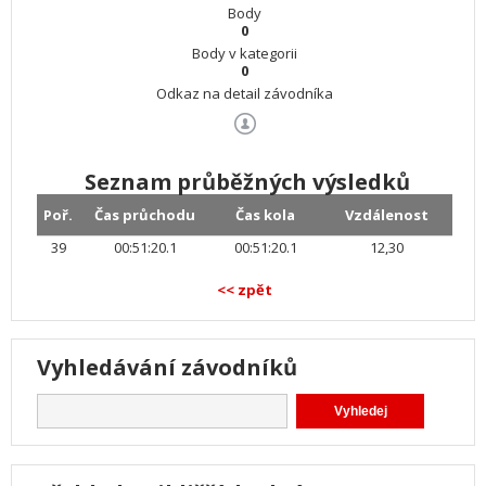
Body
0
Body v kategorii
0
Odkaz na detail závodníka
Seznam průběžných výsledků
Poř.
Čas průchodu
Čas kola
Vzdálenost
39
00:51:20.1
00:51:20.1
12,30
<< zpět
Vyhledávání závodníků