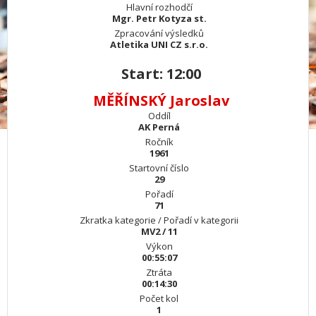
Hlavní rozhodčí
Mgr. Petr Kotyza st.
Zpracování výsledků
Atletika UNI CZ s.r.o.
Start: 12:00
MĚŘÍNSKÝ Jaroslav
Oddíl
AK Perná
Ročník
1961
Startovní číslo
29
Pořadí
71
Zkratka kategorie / Pořadí v kategorii
MV2 / 11
Výkon
00:55:07
Ztráta
00:14:30
Počet kol
1