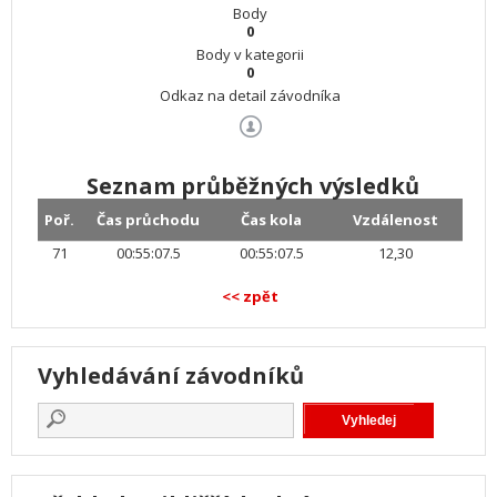
Body
0
Body v kategorii
0
Odkaz na detail závodníka
Seznam průběžných výsledků
Poř.
Čas průchodu
Čas kola
Vzdálenost
71
00:55:07.5
00:55:07.5
12,30
<< zpět
Vyhledávání závodníků