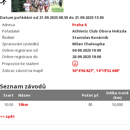
Datum pořádání od 21.09.2025 08:30 do 21.09.2025 13:00
Adresa
Praha 6
Pořadatel
Athletic Club Obora Hvězda
Ředitel
Stanislav Kovárník
Zpracování výsledků
Milan Chaloupka
Online registrace od
04.09.2025 10:00
Online registrace do
20.09.2025 18:00
Propozice ke stažení
Zobraz závod na mapě
50°4'56.827", 14°19'52.649"
Seznam závodů
Délka tratě
Start
Název
Počet př.
(km)
10:30
10km
85
10,000
<< zpět