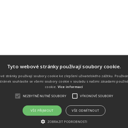
Tyto webové stránky používají soubory cookie.
Náš tým
Náš tým je schopen na profesionální
vé stránky používají soubory cookie ke zlepšení uživatelského zážitku. Používá
úrovni zajistit pořádání sportovních
tránek souhlasíte se všemi soubory cookie v souladu s našimi zásadami použív
soutěží. Organizaci závodů, registraci na
místě, měření, zpracování a publikaci
cookie.
Více informací
výsledků.
NEZBYTNĚ NUTNÉ SOUBORY
VÝKONOVÉ SOUBORY
VŠE PŘIJMOUT
VŠE ODMÍTNOUT
emného souhlasu
Kalendář akcí
Úvod
Výsl
ZOBRAZIT PODROBNOSTI
rtovních akcích a také