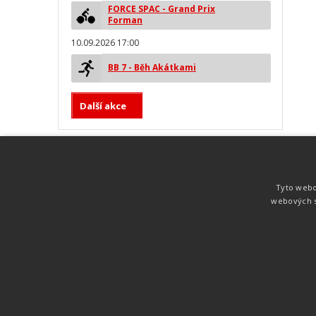
FORCE SPAC - Grand Prix
Forman
10.09.2026 17:00
BB 7 - Běh Akátkami
Další akce
MYLAPS ProChip
Nejspolehlivější a nejpřesnější čipová
Tyto webo
technologie od společnosti MYLAPS. Tato
webových s
technologie je používána na olympijských
hrách pro měření cyklistiky, MTB,
triatlonu, biatlonu, lyžování,
rychlobruslení.
Atletika
UNI
© 2011-2015
. Publikování a šíření obsahu je bez pís
zakázáno.
Zabýváme se časomírou, výsledkovým servisem na různých malých i velkých spo