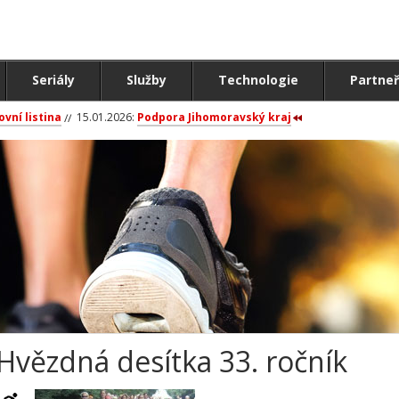
Seriály
Služby
Technologie
Partneř
ovní listina
15.01.2026:
Podpora Jihomoravský kraj
Hvězdná desítka 33. ročník