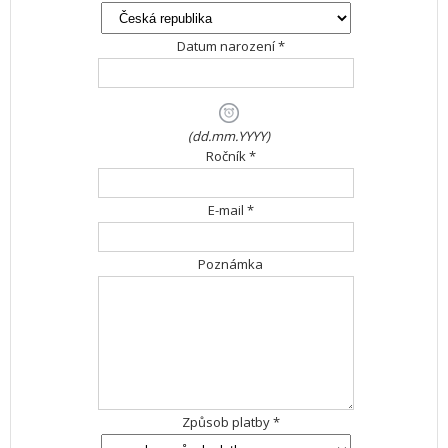
Datum narození *
(dd.mm.YYYY)
Ročník *
E-mail *
Poznámka
Způsob platby *