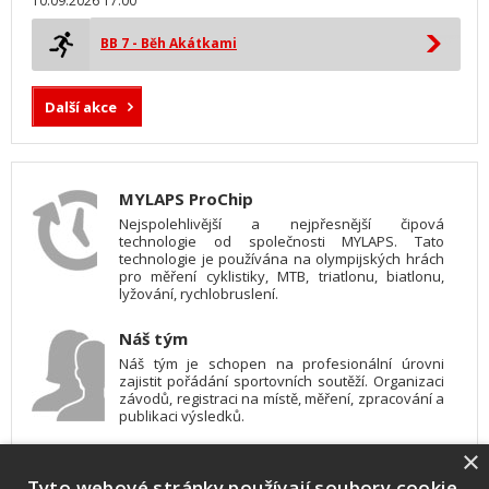
10.09.2026 17:00
BB 7 - Běh Akátkami
Další akce
MYLAPS ProChip
Nejspolehlivější a nejpřesnější čipová
technologie od společnosti MYLAPS. Tato
technologie je používána na olympijských hrách
pro měření cyklistiky, MTB, triatlonu, biatlonu,
lyžování, rychlobruslení.
Náš tým
Náš tým je schopen na profesionální úrovni
zajistit pořádání sportovních soutěží. Organizaci
závodů, registraci na místě, měření, zpracování a
publikaci výsledků.
×
SW vybavení
Tyto webové stránky používají soubory cookie.
Pro měření, zpracování a publikaci výsledků