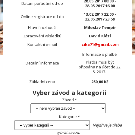
28.05.2017 08:00 -
Datum pořádání od-do
28.05.2017 16:00
13.02.2017 22:00 -
Online registrace od-do
22.05.2017 23:59
Hlavní rozhodčí
Miloslav Tempír
Zpracování výsledků
David Klézl
Kontaktní e-mail
zika71@gmail.com
Informace o platbě:
Platba musí být
Detailní informace
připsána na účet do 22.
5. 2017.
Základní cena
250,00 Kč
Vyber závod a kategorii
Závod *
Kategorie *
Nejdříve je třeba
vybrat závod.