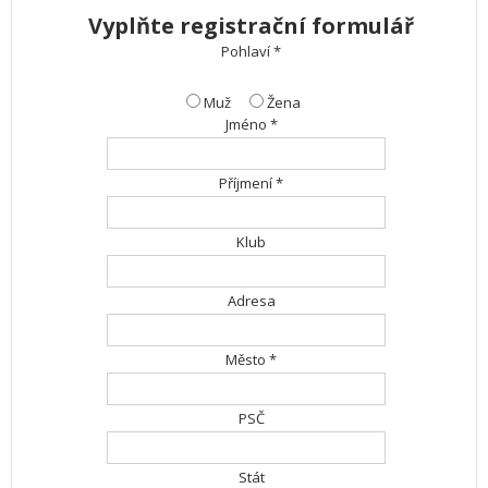
Vyplňte registrační formulář
Pohlaví *
Muž
Žena
Jméno *
Příjmení *
Klub
Adresa
Město *
PSČ
Stát