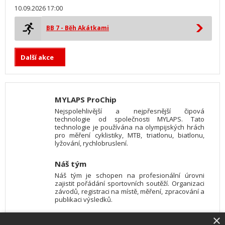
10.09.2026 17:00
BB 7 - Běh Akátkami
Další akce
MYLAPS ProChip
Nejspolehlivější a nejpřesnější čipová
technologie od společnosti MYLAPS. Tato
technologie je používána na olympijských hrách
pro měření cyklistiky, MTB, triatlonu, biatlonu,
lyžování, rychlobruslení.
Náš tým
Náš tým je schopen na profesionální úrovni
zajistit pořádání sportovních soutěží. Organizaci
závodů, registraci na místě, měření, zpracování a
publikaci výsledků.
×
SW vybavení