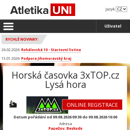
Jazyk
Uživatel
RYCHLÉ NOVINKY:
26.02.2026:
Rohálovská 10 - Startovní listina
15.01.2026:
Podpora Jihomoravský kraj
Horská časovka 3xTOP.cz
Lysá hora
Datum pořádání od 09.08.2026 09:30 do 09.08.2026 16:00
Adresa
Papežov, Beskydy