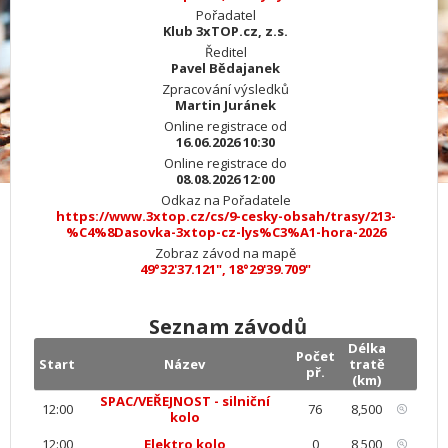
Pořadatel
Klub 3xTOP.cz, z.s.
Ředitel
Pavel Bědajanek
Zpracování výsledků
Martin Juránek
Online registrace od
16.06.2026 10:30
Online registrace do
08.08.2026 12:00
Odkaz na Pořadatele
https://www.3xtop.cz/cs/9-cesky-obsah/trasy/213-
%C4%8Dasovka-3xtop-cz-lys%C3%A1-hora-2026
Zobraz závod na mapě
49°32'37.121", 18°29'39.709"
Seznam závodů
Délka
Počet
Start
Název
tratě
př.
(km)
SPAC/VEŘEJNOST - silniční
12:00
76
8,500
kolo
12:00
Elektro kolo
0
8,500