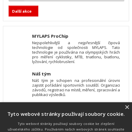
Další akce
MYLAPS ProChip
Nejspolehlivější a nejpřesnější čipová
technologie od společnosti MYLAPS. Tato
technologie je používána na olympijských hrách
pro měření cyklistiky, MTB, triatlonu, biatlonu,
lyžování, rychlobruslení.
Náš tým
Náš tým je schopen na profesionální úrovni
zajistit pořádání sportovních soutěží. Organizaci
závodů, registraci na místě, měření, zpracování a
publikaci výsledků.
×
SW vybavení
Tyto webové stránky používají soubory cookie.
Pro měření, zpracování a publikaci výsledků
používáme software vyvinutý na zakázku. Lze
online publikovat výsledky komentátorovi na
Tyto webové stránky používají soubory cookie ke zlepšení
obrazovky a s nepatrným zpožděním na
uživatelského zážitku. Používáním našich webových stránek souhlasíte