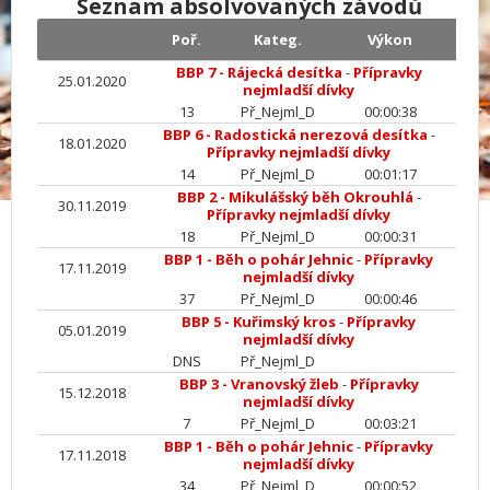
Seznam absolvovaných závodů
Poř.
Kateg.
Výkon
BBP 7 - Rájecká desítka
-
Přípravky
25.01.2020
nejmladší dívky
13
Př_Nejml_D
00:00:38
BBP 6 - Radostická nerezová desítka
-
18.01.2020
Přípravky nejmladší dívky
14
Př_Nejml_D
00:01:17
BBP 2 - Mikulášský běh Okrouhlá
-
30.11.2019
Přípravky nejmladší dívky
18
Př_Nejml_D
00:00:31
BBP 1 - Běh o pohár Jehnic
-
Přípravky
17.11.2019
nejmladší dívky
37
Př_Nejml_D
00:00:46
BBP 5 - Kuřimský kros
-
Přípravky
05.01.2019
nejmladší dívky
DNS
Př_Nejml_D
BBP 3 - Vranovský žleb
-
Přípravky
15.12.2018
nejmladší dívky
7
Př_Nejml_D
00:03:21
BBP 1 - Běh o pohár Jehnic
-
Přípravky
17.11.2018
nejmladší dívky
34
Př_Nejml_D
00:00:52