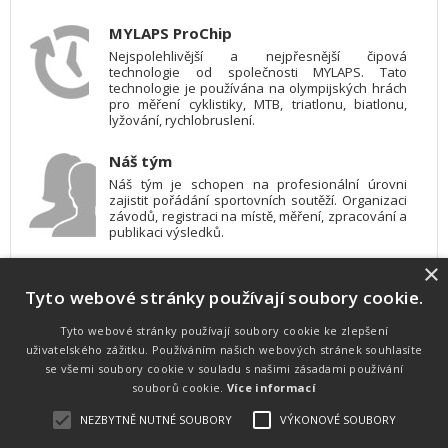
MYLAPS ProChip
Nejspolehlivější a nejpřesnější čipová
technologie od společnosti MYLAPS. Tato
technologie je používána na olympijských hrách
pro měření cyklistiky, MTB, triatlonu, biatlonu,
lyžování, rychlobruslení.
Náš tým
Náš tým je schopen na profesionální úrovni
zajistit pořádání sportovních soutěží. Organizaci
závodů, registraci na místě, měření, zpracování a
publikaci výsledků.
×
SW vybavení
Tyto webové stránky používají soubory cookie.
Pro měření, zpracování a publikaci výsledků
používáme software vyvinutý na zakázku. Lze
online publikovat výsledky komentátorovi na
Tyto webové stránky používají soubory cookie ke zlepšení
obrazovky a s nepatrným zpožděním na
uživatelského zážitku. Používáním našich webových stránek souhlasíte
webových stránkách.
se všemi soubory cookie v souladu s našimi zásadami používání
souborů cookie.
Více informací
NEZBYTNĚ NUTNÉ SOUBORY
VÝKONOVÉ SOUBORY
Atletika
UNI
© 2011-2015
. Publikování a šíření obsahu je bez písemného