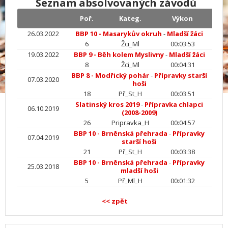
Seznam absolvovaných závodů
Poř.
Kateg.
Výkon
26.03.2022
BBP 10 - Masarykův okruh
-
Mladší žáci
6
Žci_Ml
00:03:53
19.03.2022
BBP 9 - Běh kolem Myslivny
-
Mladší žáci
8
Žci_Ml
00:04:31
BBP 8 - Modřický pohár
-
Přípravky starší
07.03.2020
hoši
18
Př_St_H
00:03:51
Slatinský kros 2019
-
Přípravka chlapci
06.10.2019
(2008-2009)
26
Pripravka_H
00:04:57
BBP 10 - Brněnská přehrada
-
Přípravky
07.04.2019
starší hoši
21
Př_St_H
00:03:38
BBP 10 - Brněnská přehrada
-
Přípravky
25.03.2018
mladší hoši
5
Př_Ml_H
00:01:32
<< zpět