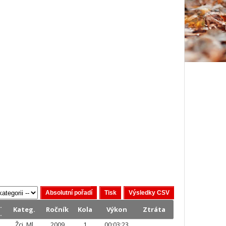
.
Kateg.
Ročník
Kola
Výkon
Ztráta
.
Žci_Ml
2009
1
00:03:23