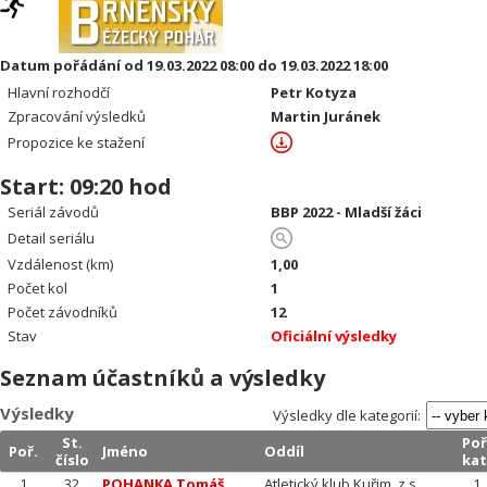
Datum pořádání od 19.03.2022 08:00 do 19.03.2022 18:00
Hlavní rozhodčí
Petr Kotyza
Zpracování výsledků
Martin Juránek
Propozice ke stažení
Start: 09:20 hod
Seriál závodů
BBP 2022 - Mladší žáci
Detail seriálu
Vzdálenost (km)
1,00
Počet kol
1
Počet závodníků
12
Stav
Oficiální výsledky
Seznam účastníků a výsledky
Výsledky
Výsledky dle kategorií:
St.
Poř
Poř.
Jméno
Oddíl
číslo
kat
1
32
POHANKA Tomáš
Atletický klub Kuřim, z.s.
1