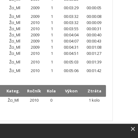
Žci_Ml
2009
1
00:03:29
00:00:05
Žci_Ml
2009
1
00:03:32
00:00:08
Žci_Ml
2010
1
00:03:32
00:00:09
Žci_Ml
2010
1
00:03:55
00:00:31
Žci_Ml
2009
1
00:04:04
00:00:40
Žci_Ml
2009
1
00:04:07
00:00:43
Žci_Ml
2009
1
00:04:31
00:01:08
Žci_Ml
2010
1
00:04:51
00:01:27
Žci_Ml
2010
1
00:05:03
00:01:39
Žci_Ml
2010
1
00:05:06
00:01:42
Kateg.
Ročník
Kola
Výkon
Ztráta
Žci_Ml
2010
0
1 kolo
×
SW vybavení