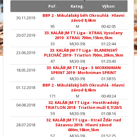
Poř.
Kateg.
Výkon
BBP 2 - Mikulášský běh Okrouhlá
-
Hlavní
30.11.2019
závod 8,6km
95
M
00:42:05
33. KALÁB JM TT Liga - XTRAIL Vysočany
20.07.2019
2019
-
XTRAIL 700m,15km,5km
33
M(30-39)
01:22:44
33. KALÁB JM TT Liga - BLANENSKÝ
23.06.2019
PLECHÁČ 2019
-
Triatlon 700m,20km,5km
47
M(30-39)
01:20:40
33. KALÁB JM TT Liga - 3. MORKNIMAN
18.05.2019
SPRINT 2019
-
Morkniman SPRINT
41
M(30-39)
01:38:55
BBP 2 - Mikulášský běh Okrouhlá
-
Hlavní
01.12.2018
závod 8,6km
171
M
00:49:24
32. KALÁB JM TT Liga - Hostěradský
04.08.2018
TRIATLON 2018
-
Triatlon muži 0,7/20/5
59
M(30-39)
01:08:16
32. KALÁB JM TT Liga - Xtrail Žďár nad
28.07.2018
Sázavou 2018
-
Hlavní závod
600m,18km,5km
57
M(30-39)
01:52:25