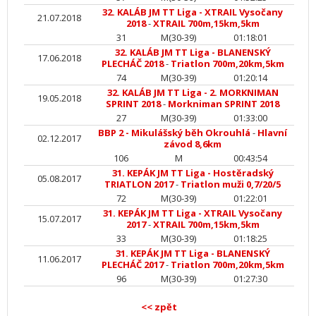
32. KALÁB JM TT Liga - XTRAIL Vysočany
21.07.2018
2018
-
XTRAIL 700m,15km,5km
31
M(30-39)
01:18:01
32. KALÁB JM TT Liga - BLANENSKÝ
17.06.2018
PLECHÁČ 2018
-
Triatlon 700m,20km,5km
74
M(30-39)
01:20:14
32. KALÁB JM TT Liga - 2. MORKNIMAN
19.05.2018
SPRINT 2018
-
Morkniman SPRINT 2018
27
M(30-39)
01:33:00
BBP 2 - Mikulášský běh Okrouhlá
-
Hlavní
02.12.2017
závod 8,6km
106
M
00:43:54
31. KEPÁK JM TT Liga - Hostěradský
05.08.2017
TRIATLON 2017
-
Triatlon muži 0,7/20/5
72
M(30-39)
01:22:01
31. KEPÁK JM TT Liga - XTRAIL Vysočany
15.07.2017
2017
-
XTRAIL 700m,15km,5km
33
M(30-39)
01:18:25
31. KEPÁK JM TT Liga - BLANENSKÝ
11.06.2017
PLECHÁČ 2017
-
Triatlon 700m,20km,5km
96
M(30-39)
01:27:30
<< zpět