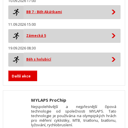
10.09.2026 17:00
BB 7 - Běh Akátkami
11.09.2026 15:00
Zámecká 5
19.09.2026 08:30
Běh s holubicí
Další akce
MYLAPS ProChip
Nejspolehlivější a nejpřesnější čipová
technologie od společnosti MYLAPS. Tato
technologie je používána na olympijských hrách
pro měření cyklistiky, MTB, triatlonu, biatlonu,
lyžování, rychlobruslení.