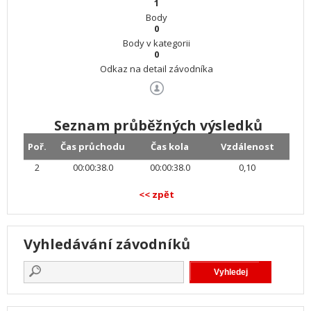
1
Body
0
Body v kategorii
0
Odkaz na detail závodníka
Seznam průběžných výsledků
Poř.
Čas průchodu
Čas kola
Vzdálenost
2
00:00:38.0
00:00:38.0
0,10
<< zpět
Vyhledávání závodníků