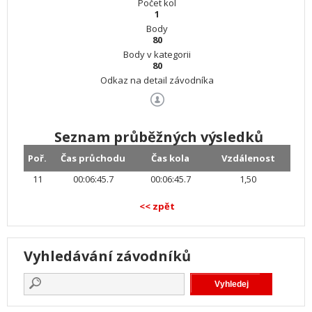
Počet kol
1
Body
80
Body v kategorii
80
Odkaz na detail závodníka
Seznam průběžných výsledků
Poř.
Čas průchodu
Čas kola
Vzdálenost
11
00:06:45.7
00:06:45.7
1,50
<< zpět
Vyhledávání závodníků