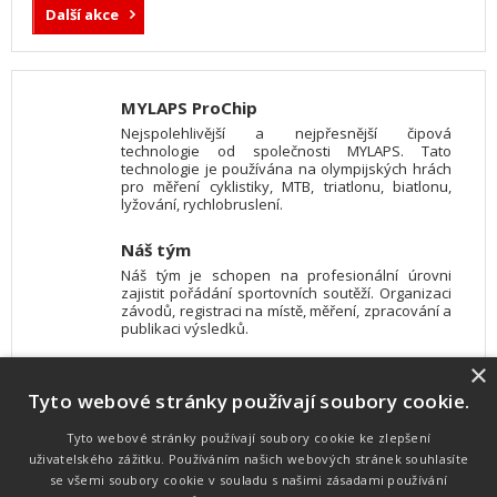
Další akce
MYLAPS ProChip
Nejspolehlivější a nejpřesnější čipová
technologie od společnosti MYLAPS. Tato
technologie je používána na olympijských hrách
pro měření cyklistiky, MTB, triatlonu, biatlonu,
lyžování, rychlobruslení.
Náš tým
Náš tým je schopen na profesionální úrovni
zajistit pořádání sportovních soutěží. Organizaci
závodů, registraci na místě, měření, zpracování a
publikaci výsledků.
×
SW vybavení
Tyto webové stránky používají soubory cookie.
Pro měření, zpracování a publikaci výsledků
používáme software vyvinutý na zakázku. Lze
online publikovat výsledky komentátorovi na
Tyto webové stránky používají soubory cookie ke zlepšení
obrazovky a s nepatrným zpožděním na
uživatelského zážitku. Používáním našich webových stránek souhlasíte
webových stránkách.
se všemi soubory cookie v souladu s našimi zásadami používání